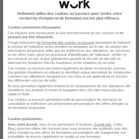
Emploi Assistant de manager Troyes
Hellowork utilise des cookies ou traceurs pour rendre votre
Emploi Assistante de direction Troyes
recherche d’emploi ou de formation encore plus efficace.
Emploi Chargé d'accueil Troyes
Cookies strictement nécessaires
Ces traceurs sont nécessaires au bon fonctionnement de nos services et
ne
Emploi Secrétaire médical Troyes
peuvent pas être désactivés
.
Il s'agit notamment
de l'ensemble des cookies ou traceurs
permettant de maintenir
la session de l'utilisateur active pendant sa navigation sur le site, de stocker des
informations temporaires telles que les préférences des utilisateurs, les annonces
ou les offres vues, gérer les processus d'identification de l'utilisateur, vérifier s'il
est connecté ou non, et plus globalement garantir la sécurité du site web en
détectant les tentatives d'accès frauduleux ou les violations de sécurité.
Ces cookies ou traceurs permettent également de piloter et suivre les sources
d'acquisition d'audience en utilisant un identifiant unique permettant de comprendre
L'emploi par métier
comment nos utilisateurs naviguent sur nos sites et nos applications en fonction
des différentes sources de trafic.
Ils nous permettent également d’observer le comportement de nos utilisateurs afin
d'améliorer nos produits et rendre la navigation dans nos sites beaucoup plus
Emploi Agent d'accueil
rapide et fluide.
Emploi Assistant chef de projet
Ces cookies ou traceurs permettent enfin de personnaliser les interfaces de
consultation et d'effectuer une présentation personnalisée des offres d'emploi ou
Emploi Assistant de gestion
de formations proposées.
Emploi Assistant de manager
Cookies publicitaires
Avec votre accord
, nous et nos partenaires (Facebook,
Google Ads
, Critéo,
Emploi Assistant technique
Bing,) pouvons utiliser des traceurs pour vous proposer des publicités pour des
offres d’emploi ou des offres de formations personnalisés afin d’augmenter vos
Emploi Assistante de direction
probabilités de trouver rapidement un emploi ou une formation.