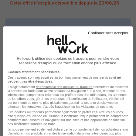
Cette offre n’est plus disponible depuis le 29/06/26
Continuer sans accepter
Technicien Arboricole Secteur Nord-
Gestion des Arbres d'Alignement Plan
Hellowork utilise des cookies ou traceurs pour rendre votre
Canopée H/F
recherche d’emploi ou de formation encore plus efficace.
Conseils départementaux
Cookies strictement nécessaires
Ces traceurs sont nécessaires au bon fonctionnement de nos services et
ne
peuvent pas être désactivés
.
Saint-Denis - 93
Fonctionnaire
Temps partiel
Il s'agit notamment
de l'ensemble des cookies ou traceurs
permettant de maintenir
la session de l'utilisateur active pendant sa navigation sur le site, de stocker des
informations temporaires telles que les préférences des utilisateurs, les annonces
Cette offre n’est plus disponible depuis le 29/06/26
ou les offres vues, gérer les processus d'identification de l'utilisateur, vérifier s'il
est connecté ou non, et plus globalement garantir la sécurité du site web en
détectant les tentatives d'accès frauduleux ou les violations de sécurité.
Ces cookies ou traceurs permettent également de piloter et suivre les sources
d'acquisition d'audience en utilisant un identifiant unique permettant de comprendre
comment nos utilisateurs naviguent sur nos sites et nos applications en fonction
des différentes sources de trafic.
Ils nous permettent également d’observer le comportement de nos utilisateurs afin
d'améliorer nos produits et rendre la navigation dans nos sites beaucoup plus