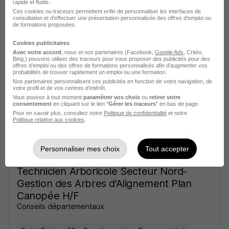
rapide et fluide.
Technicien Arboricole Secteur Nord-
Ces cookies ou traceurs permettent enfin de personnaliser les interfaces de
consultation et d'effectuer une présentation personnalisée des offres d'emploi ou
Gestion des Arbres d'Alignement Plan
de formations proposées.
Canopée H/F
Cookies publicitaires
Conseils départementaux
Avec votre accord
, nous et nos partenaires (Facebook,
Google Ads
, Critéo,
Bing,) pouvons utiliser des traceurs pour vous proposer des publicités pour des
offres d’emploi ou des offres de formations personnalisés afin d’augmenter vos
Saint-Denis - 93
Fonctionnaire
Temps partiel
probabilités de trouver rapidement un emploi ou une formation.
Nos partenaires personnalisent ces publicités en fonction de votre navigation, de
votre profil et de vos centres d’intérêt.
Cette offre n’est plus disponible depuis le 29/06/26
Vous pouvez à tout moment
paramétrer vos choix
ou
retirer votre
consentement
en cliquant sur le lien "
Gérer les traceurs
" en bas de page.
Pour en savoir plus, consultez notre
Politique de confidentialité
et notre
Politique relative aux cookies
.
Personnaliser mes choix
Tout accepter
Technicien Arboricole Secteur Nord-
Gestion des Arbres d'Alignement Plan
Canopée H/F
Conseils départementaux