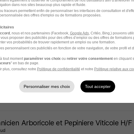
ettent également d’observer le comportement de nos utilisateurs afin d'améliorer no
igation dans nos sites beaucoup plus rapide et fluide.
aud
u traceurs permettent enfin de personnaliser les interfaces de consultation et d'eff
personnalisée des offres d'emploi ou de formations proposées.
arennes sur Loire - 49
CDI
Temps partiel
icitaires
offre n’est plus disponible depuis le 29/06/26
accord
, nous et nos partenaires (Facebook,
Google Ads
, Critéo, Bing,) pouvons util
 vous proposer des publicités pour des offres d’emploi ou des offres de formations
ter vos probabilités de trouver rapidement un emploi ou une formation.
es personnalisent ces publicités en fonction de votre navigation, de votre profil et 
nicien Arboricole et Pepiniere Viticole H/F
à tout moment
paramétrer vos choix
ou
retirer votre consentement
en cliquant s
raceurs
" en bas de page.
aud
r plus, consultez notre
Politique de confidentialité
et notre
Politique relative aux co
arennes sur Loire - 49
CDI
Temps partiel
Personnaliser mes choix
Tout accepter
offre n’est plus disponible depuis le 29/06/26
nicien Arboricole et Pepiniere Viticole H/F
aud