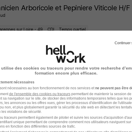
nicien Arboricole et Pepiniere Viticole H/F
aud
arennes sur Loire - 49
CDI
Temps partiel
offre n’est plus disponible depuis le 01/08/26
Continuer 
nicien Arboricole et Pepiniere Viticole H/F
 utilise des cookies ou traceurs pour rendre votre recherche d’em
formation encore plus efficace.
aud
ictement nécessaires
 sont nécessaires au bon fonctionnement de nos services et
ne peuvent pas être d
arennes sur Loire - 49
CDI
Temps partiel
amment
de l'ensemble des cookies ou traceurs
permettant de maintenir la session de l
t sa navigation sur le site, de stocker des informations temporaires telles que les 
offre n’est plus disponible depuis le 29/06/26
rs, les annonces ou les offres vues, gérer les processus d'identification de l'utilisateur,
ou non, et plus globalement garantir la sécurité du site web en détectant les tentati
les violations de sécurité.
u traceurs permettent également de piloter et suivre les sources d'acquisition d'a
identifiant unique permettant de comprendre comment nos utilisateurs naviguent sur 
ns en fonction des différentes sources de trafic.
nicien Arboricole et Pepiniere Viticole H/F