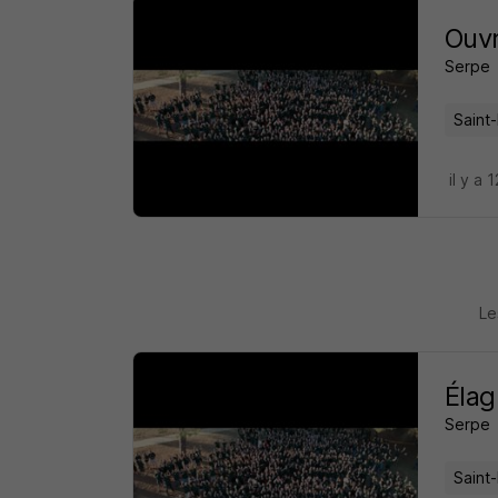
Ouvr
Serpe
Saint
il y a 
Le
Élag
Serpe
Saint