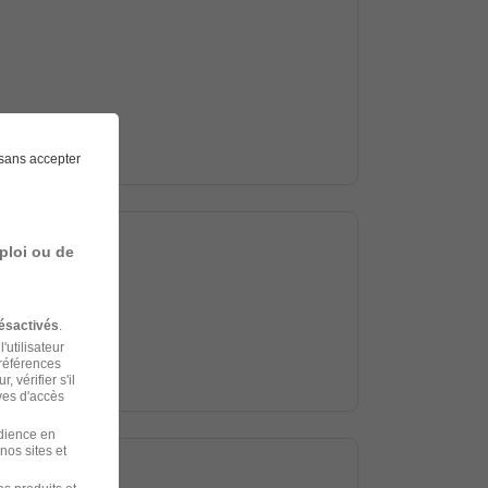
sans accepter
ploi ou de
ésactivés
.
'utilisateur
préférences
 vérifier s'il
ves d'accès
udience en
nos sites et