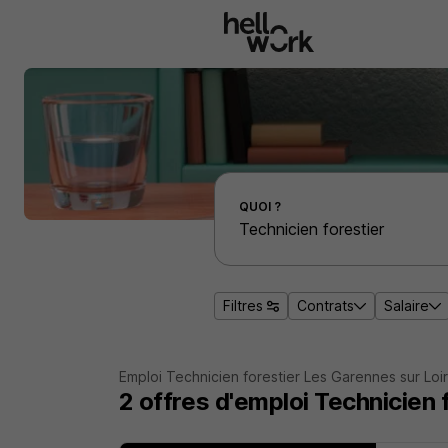
Aller au contenu principal
Effectuer une recherche d'emploi par localité
QUOI ?
Filtres
Contrats
Salaire
Emploi Technicien forestier Les Garennes sur Loi
2
offres d'emploi
Technicien 