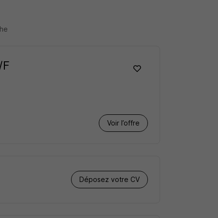
che
/F
Voir l’offre
Déposez votre CV