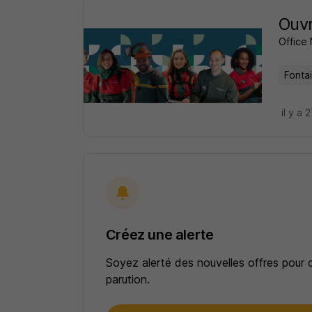
Ouvr
Office 
Fonta
il y a 
Créez une alerte
Soyez alerté des nouvelles offres pour 
parution.