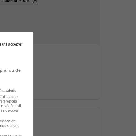
à Dammarie-les-Lys
sans accepter
ploi ou de
ésactivés
.
'utilisateur
préférences
 vérifier s'il
ves d'accès
udience en
nos sites et