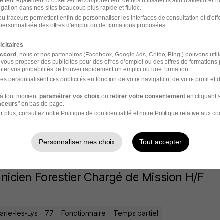
ettent également d’observer le comportement de nos utilisateurs afin d'améliorer no
igation dans nos sites beaucoup plus rapide et fluide.
rie-les-Lys - 77
Fonctionnaire
Temps partiel
u traceurs permettent enfin de personnaliser les interfaces de consultation et d'eff
personnalisée des offres d'emploi ou de formations proposées.
ffre n’est plus disponible depuis le 13/07/26
icitaires
accord
, nous et nos partenaires (Facebook,
Google Ads
, Critéo, Bing,) pouvons util
 vous proposer des publicités pour des offres d’emploi ou des offres de formations
ter vos probabilités de trouver rapidement un emploi ou une formation.
nicien Forestier Chargé de Mission H/F
es personnalisent ces publicités en fonction de votre navigation, de votre profil et 
à tout moment
paramétrer vos choix
ou
retirer votre consentement
en cliquant s
raceurs
" en bas de page.
rie-les-Lys - 77
Fonctionnaire
Temps partiel
r plus, consultez notre
Politique de confidentialité
et notre
Politique relative aux co
ffre n’est plus disponible depuis le 13/07/26
Personnaliser mes choix
Tout accepter
nicien Forestier Chargé de Mission H/F
rie-les-Lys - 77
Fonctionnaire
Temps partiel