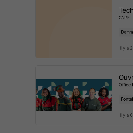
Tech
CNPF
Damma
il y a 
Ouvr
Office 
Fonta
il y a 