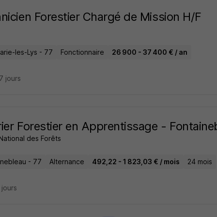
nicien Forestier Chargé de Mission H/F
rie-les-Lys - 77
Fonctionnaire
26 900 - 37 400 € / an
27 jours
ier Forestier en Apprentissage - Fontaine
National des Forêts
inebleau - 77
Alternance
492,22 - 1 823,03 € / mois
24 mois
6 jours