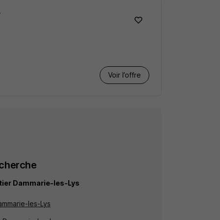
F
Voir l’offre
echerche
stier Dammarie-les-Lys
ammarie-les-Lys