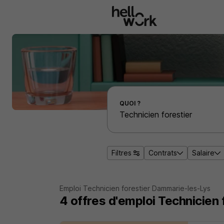
Aller au contenu principal
Effectuer une recherche d'emploi par localité
QUOI ?
Filtres
Contrats
Salaire
Emploi Technicien forestier Dammarie-les-Lys
4
offres d'emploi
Technicien 