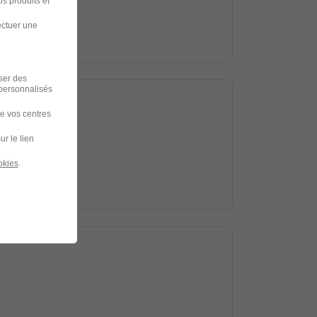
s produits et
ectuer une
iser des
 personnalisés
de vos centres
ur le lien
okies
.