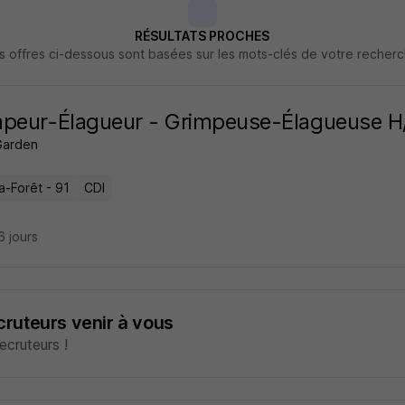
RÉSULTATS PROCHES
s offres ci-dessous sont basées sur les mots-clés de votre recher
peur-Élagueur - Grimpeuse-Élagueuse H
Garden
la-Forêt - 91
CDI
16 jours
ecruteurs venir à vous
cruteurs !