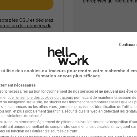
Entreprises qui recrutent 
e
ceptez les
CGU
et déclarez
rotection des données du
Continuer 
nicien Forestier Chargé de Mission H/F
 utilise des cookies ou traceurs pour rendre votre recherche d’em
formation encore plus efficace.
rie-les-Lys - 77
Fonctionnaire
Temps partiel
ictement nécessaires
ffre n’est plus disponible depuis le 13/07/26
 sont nécessaires au bon fonctionnement de nos services et
ne peuvent pas être d
amment
de l'ensemble des cookies ou traceurs
permettant de maintenir la session de l
t sa navigation sur le site, de stocker des informations temporaires telles que les 
rs, les annonces ou les offres vues, gérer les processus d'identification de l'utilisateur,
ou non, et plus globalement garantir la sécurité du site web en détectant les tentati
les violations de sécurité.
nicien Forestier Chargé de Mission H/F
u traceurs permettent également de piloter et suivre les sources d'acquisition d'a
identifiant unique permettant de comprendre comment nos utilisateurs naviguent sur 
ns en fonction des différentes sources de trafic.