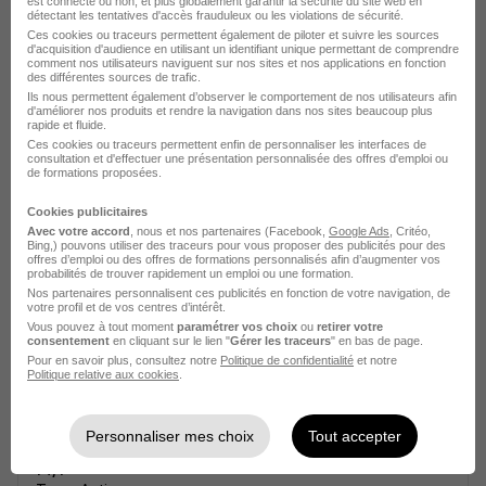
est connecté ou non, et plus globalement garantir la sécurité du site web en
détectant les tentatives d'accès frauduleux ou les violations de sécurité.
Ces cookies ou traceurs permettent également de piloter et suivre les sources
d'acquisition d'audience en utilisant un identifiant unique permettant de comprendre
comment nos utilisateurs naviguent sur nos sites et nos applications en fonction
des différentes sources de trafic.
Ils nous permettent également d’observer le comportement de nos utilisateurs afin
d'améliorer nos produits et rendre la navigation dans nos sites beaucoup plus
rapide et fluide.
Animateur Sportif & Loisirs - Center Parcs
Ces cookies ou traceurs permettent enfin de personnaliser les interfaces de
H/F
consultation et d'effectuer une présentation personnalisée des offres d'emploi ou
de formations proposées.
Team Active
Cookies publicitaires
Évreux - Dreux
CDI
Temps partiel
Avec votre accord
, nous et nos partenaires (Facebook,
Google Ads
, Critéo,
Bing,) pouvons utiliser des traceurs pour vous proposer des publicités pour des
offres d’emploi ou des offres de formations personnalisés afin d’augmenter vos
Cette offre n’est plus disponible depuis le 05/06/26
probabilités de trouver rapidement un emploi ou une formation.
Nos partenaires personnalisent ces publicités en fonction de votre navigation, de
votre profil et de vos centres d’intérêt.
Vous pouvez à tout moment
paramétrer vos choix
ou
retirer votre
consentement
en cliquant sur le lien "
Gérer les traceurs
" en bas de page.
Pour en savoir plus, consultez notre
Politique de confidentialité
et notre
Politique relative aux cookies
.
Personnaliser mes choix
Tout accepter
Animateur Sportif & Loisirs - Center Parcs
H/F