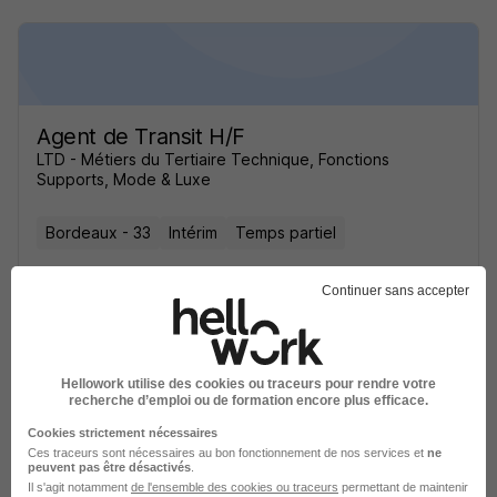
Agent de Transit H/F
LTD - Métiers du Tertiaire Technique, Fonctions
Supports, Mode & Luxe
Bordeaux - 33
Intérim
Temps partiel
Cette offre n’est plus disponible depuis le 02/06/26
Continuer sans accepter
Hellowork utilise des cookies ou traceurs pour rendre votre
recherche d’emploi ou de formation encore plus efficace.
Cookies strictement nécessaires
Agent de Transit H/F
Ces traceurs sont nécessaires au bon fonctionnement de nos services et
ne
peuvent pas être désactivés
LTD - Métiers du Tertiaire Technique, Fonctions
.
Il s'agit notamment
Supports, Mode & Luxe
de l'ensemble des cookies ou traceurs
permettant de maintenir