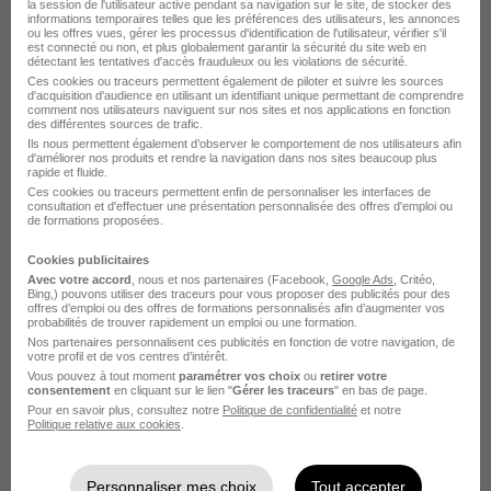
la session de l'utilisateur active pendant sa navigation sur le site, de stocker des
informations temporaires telles que les préférences des utilisateurs, les annonces
ou les offres vues, gérer les processus d'identification de l'utilisateur, vérifier s'il
Bordeaux - 33
Intérim
Temps partiel
est connecté ou non, et plus globalement garantir la sécurité du site web en
détectant les tentatives d'accès frauduleux ou les violations de sécurité.
Ces cookies ou traceurs permettent également de piloter et suivre les sources
Cette offre n’est plus disponible depuis le 02/06/26
d'acquisition d'audience en utilisant un identifiant unique permettant de comprendre
comment nos utilisateurs naviguent sur nos sites et nos applications en fonction
des différentes sources de trafic.
Ils nous permettent également d’observer le comportement de nos utilisateurs afin
d'améliorer nos produits et rendre la navigation dans nos sites beaucoup plus
rapide et fluide.
Ces cookies ou traceurs permettent enfin de personnaliser les interfaces de
consultation et d'effectuer une présentation personnalisée des offres d'emploi ou
de formations proposées.
Agent de Transit H/F
Cookies publicitaires
LTD - Métiers du Tertiaire Technique, Fonctions
Avec votre accord
, nous et nos partenaires (Facebook,
Google Ads
, Critéo,
Bing,) pouvons utiliser des traceurs pour vous proposer des publicités pour des
Supports, Mode & Luxe
offres d’emploi ou des offres de formations personnalisés afin d’augmenter vos
probabilités de trouver rapidement un emploi ou une formation.
Nos partenaires personnalisent ces publicités en fonction de votre navigation, de
Bordeaux - 33
Intérim
Temps partiel
votre profil et de vos centres d’intérêt.
Vous pouvez à tout moment
paramétrer vos choix
ou
retirer votre
consentement
en cliquant sur le lien "
Gérer les traceurs
" en bas de page.
Cette offre n’est plus disponible depuis le 02/06/26
Pour en savoir plus, consultez notre
Politique de confidentialité
et notre
Politique relative aux cookies
.
Personnaliser mes choix
Tout accepter