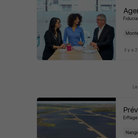
Agen
Fiducia
Monte
il y a 
Le
Prév
Eiffag
Nangi