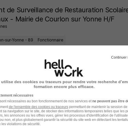
t de Surveillance de Restauration Scolaire
ux - Mairie de Courlon sur Yonne H/F
nes
on-sur-Yonne - 89
Fonctionnaire
21 jours
Continuer 
 utilise des cookies ou traceurs pour rendre votre recherche d’em
formation encore plus efficace.
ictement nécessaires
 sont nécessaires au bon fonctionnement de nos services et
ne peuvent pas être d
Élargissez votre r
amment
de l'ensemble des cookies ou traceurs
permettant de maintenir la session de l
t sa navigation sur le site, de stocker des informations temporaires telles que les 
Emploi Agent de sécuri
rs, les annonces ou les offres vues, gérer les processus d'identification de l'utilisateur,
cette recherche dès leur
ou non, et plus globalement garantir la sécurité du site web en détectant les tentati
les violations de sécurité.
Emploi Sécurité à Monter