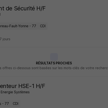
t de Sécurité H/F
l
reau-Fault-Yonne - 77
CDI
27 jours
RÉSULTATS PROCHES
s offres ci-dessous sont basées sur les mots-clés de votre recher
enteur HSE-1 H/F
e Energie Systèmes
s - 77
CDI