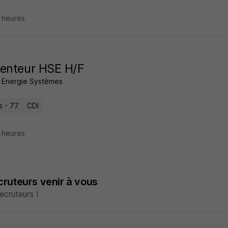
8 heures
enteur HSE H/F
e Energie Systèmes
s - 77
CDI
8 heures
ecruteurs venir à vous
cruteurs !