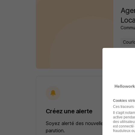
Agen
Loca
Commu
Courl
il y a 
Hellowork
Cookies str
Ces traceurs
Créez une alerte
Il s'agit not
active pendan
des utilisateu
Soyez alerté des nouvelles offres pour 
est connecté 
parution.
frauduleux ou 