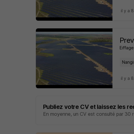
il y a 
Prev
Eiffag
Nangi
il y a 
Publiez votre CV et laissez les r
En moyenne, un CV est consulté par 30 re