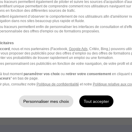
u traceurs permettent également de piloter et suivre les sources d'acquisition d'a
Emploi à Montereau-Fault
identifiant unique permettant de comprendre comment nos utilisateurs naviguent sur 
Entreprises qui recrutent
ns en fonction des différentes sources de trafic.
e
ettent également d’observer le comportement de nos utilisateurs afin d'améliorer no
igation dans nos sites beaucoup plus rapide et fluide.
u traceurs permettent enfin de personnaliser les interfaces de consultation et d'eff
ceptez les
CGU
et déclarez
personnalisée des offres d'emploi ou de formations proposées.
rotection des données du
icitaires
accord
, nous et nos partenaires (Facebook,
Google Ads
, Critéo, Bing,) pouvons util
 vous proposer des publicités pour des offres d’emploi ou des offres de formations
ter vos probabilités de trouver rapidement un emploi ou une formation.
es personnalisent ces publicités en fonction de votre navigation, de votre profil et 
à tout moment
paramétrer vos choix
ou
retirer votre consentement
en cliquant s
raceurs
" en bas de page.
r plus, consultez notre
Politique de confidentialité
et notre
Politique relative aux co
Emploi Sécurité
Personnaliser mes choix
Tout accepter