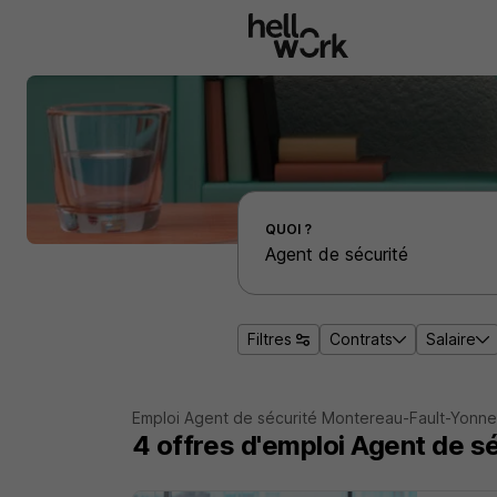
Aller au contenu principal
Effectuer une recherche d'emploi par localité
QUOI ?
Filtres
Contrats
Salaire
Emploi Agent de sécurité Montereau-Fault-Yonne
4
offres d'emploi
Agent de s