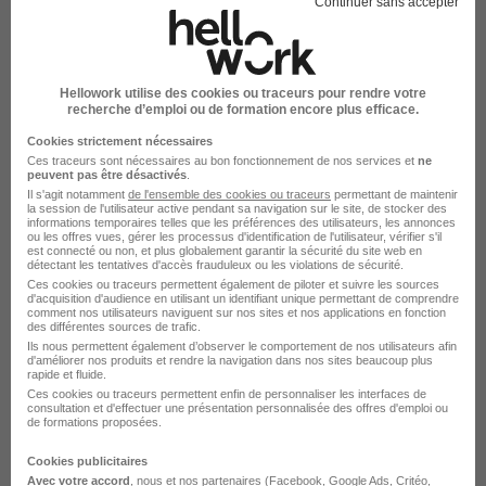
Chargé ADV & Production Média
Continuer sans accepter
Stage H/F
Médias France
Super recruteur
Hellowork utilise des cookies ou traceurs pour rendre votre
Clichy - 92
Stage
6 mois
recherche d’emploi ou de formation encore plus efficace.
Cookies strictement nécessaires
Ces traceurs sont nécessaires au bon fonctionnement de nos services et
ne
Voir l’offre
peuvent pas être désactivés
.
il y a 7 jours
Il s'agit notamment
de l'ensemble des cookies ou traceurs
permettant de maintenir
la session de l'utilisateur active pendant sa navigation sur le site, de stocker des
informations temporaires telles que les préférences des utilisateurs, les annonces
ou les offres vues, gérer les processus d'identification de l'utilisateur, vérifier s'il
est connecté ou non, et plus globalement garantir la sécurité du site web en
détectant les tentatives d'accès frauduleux ou les violations de sécurité.
Ces cookies ou traceurs permettent également de piloter et suivre les sources
d'acquisition d'audience en utilisant un identifiant unique permettant de comprendre
comment nos utilisateurs naviguent sur nos sites et nos applications en fonction
des différentes sources de trafic.
Stage - Chargé·e d'Administration des
Ils nous permettent également d’observer le comportement de nos utilisateurs afin
d'améliorer nos produits et rendre la navigation dans nos sites beaucoup plus
Ventes H/F
rapide et fluide.
ZEPLUG
Ces cookies ou traceurs permettent enfin de personnaliser les interfaces de
consultation et d'effectuer une présentation personnalisée des offres d'emploi ou
de formations proposées.
Paris - 75
Stage
Télétravail partiel
Cookies publicitaires
Avec votre accord
, nous et nos partenaires (Facebook,
Google Ads
, Critéo,