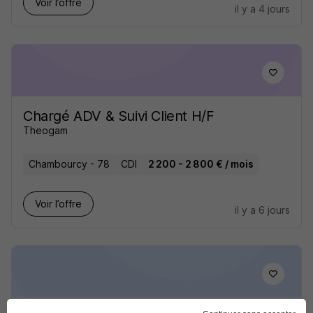
Voir l’offre
il y a 4 jours
Chargé ADV & Suivi Client H/F
Theogam
Chambourcy - 78
CDI
2 200 - 2 800 € / mois
Voir l’offre
il y a 6 jours