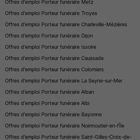
Offres d'emploi Porteur funéraire Metz
Offres d'emploi Porteur funéraire Troyes
Offres d'emploi Porteur funéraire Charleville-Mézières
Offres d'emploi Porteur funéraire Dijon
Offres d'emploi Porteur funéraire Issoire
Offres d'emploi Porteur funéraire Caussade
Offres d'emploi Porteur funéraire Colomiers
Offres d'emploi Porteur funéraire La Seyne-sur-Mer
Offres d'emploi Porteur funéraire Alban
Offres d'emploi Porteur funéraire Albi
Offres d'emploi Porteur funéraire Bayonne
Offres d'emploi Porteur funéraire Noirmoutier-en-l'Île
Offres d'emploi Porteur funéraire Saint-Gilles-Croix-de-