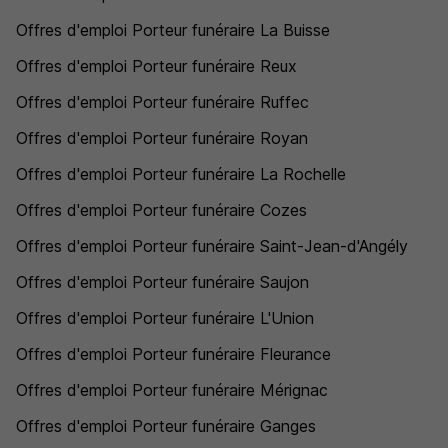
Offres d'emploi Porteur funéraire La Buisse
Offres d'emploi Porteur funéraire Reux
Offres d'emploi Porteur funéraire Ruffec
Offres d'emploi Porteur funéraire Royan
Offres d'emploi Porteur funéraire La Rochelle
Offres d'emploi Porteur funéraire Cozes
Offres d'emploi Porteur funéraire Saint-Jean-d'Angély
Offres d'emploi Porteur funéraire Saujon
Offres d'emploi Porteur funéraire L'Union
Offres d'emploi Porteur funéraire Fleurance
Offres d'emploi Porteur funéraire Mérignac
Offres d'emploi Porteur funéraire Ganges