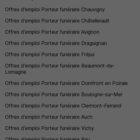
Offres d'emploi Porteur funéraire Chauvigny
Offres d'emploi Porteur funéraire Châtellerault
Offres d'emploi Porteur funéraire Avignon
Offres d'emploi Porteur funéraire Draguignan
Offres d'emploi Porteur funéraire Fréjus
Offres d'emploi Porteur funéraire Beaumont-de-
Lomagne
Offres d'emploi Porteur funéraire Domfront en Poiraie
Offres d'emploi Porteur funéraire Boulogne-sur-Mer
Offres d'emploi Porteur funéraire Clermont-Ferrand
Offres d'emploi Porteur funéraire Auch
Offres d'emploi Porteur funéraire Vichy
Offres d'emploi Porteur funéraire Pau