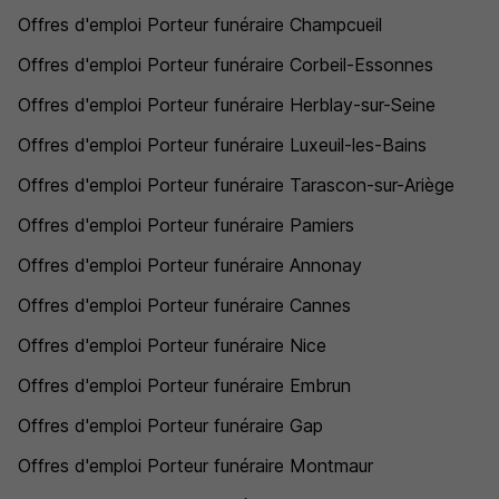
Offres d'emploi Porteur funéraire Champcueil
Offres d'emploi Porteur funéraire Corbeil-Essonnes
Offres d'emploi Porteur funéraire Herblay-sur-Seine
Offres d'emploi Porteur funéraire Luxeuil-les-Bains
Offres d'emploi Porteur funéraire Tarascon-sur-Ariège
Offres d'emploi Porteur funéraire Pamiers
Offres d'emploi Porteur funéraire Annonay
Offres d'emploi Porteur funéraire Cannes
Offres d'emploi Porteur funéraire Nice
Offres d'emploi Porteur funéraire Embrun
Offres d'emploi Porteur funéraire Gap
Offres d'emploi Porteur funéraire Montmaur