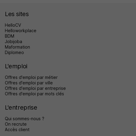
Les sites
HelloCV
Helloworkplace
BDM
Jobijoba
Maformation
Diplomeo
L'emploi
Offres d'emploi par métier
Offres d'emploi par ville
Offres d'emploi par entreprise
Offres d'emploi par mots clés
L'entreprise
Qui sommes-nous ?
On recrute
Accès client