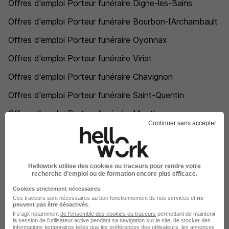
Offres d'emploi Porteur funéraire Digne-les-Bains
Offres d'emploi Porteur funéraire Bourbon-l'Archambault
Offres d'emploi Porteur funéraire Oyonnax
Offres d'emploi Porteur funéraire Viriat
Offres d'emploi Porteur funéraire Chavignon
Offres d'emploi Porteur funéraire Saint-Quentin
Offres d'emploi Porteur funéraire Montluçon
Continuer sans accepter
Offres d'emploi Porteur funéraire Bourges
Offres d'emploi Porteur funéraire Tulle
Hellowork utilise des cookies ou traceurs pour rendre votre
Offres d'emploi Porteur funéraire Angoulême
recherche d’emploi ou de formation encore plus efficace.
Offres d'emploi Porteur funéraire Aurillac
Cookies strictement nécessaires
Ces traceurs sont nécessaires au bon fonctionnement de nos services et
ne
Offres d'emploi Porteur funéraire Marseille
peuvent pas être désactivés
.
Il s'agit notamment
de l'ensemble des cookies ou traceurs
permettant de maintenir
la session de l'utilisateur active pendant sa navigation sur le site, de stocker des
Offres d'emploi Porteur funéraire Aix-en-Provence
informations temporaires telles que les préférences des utilisateurs, les annonces