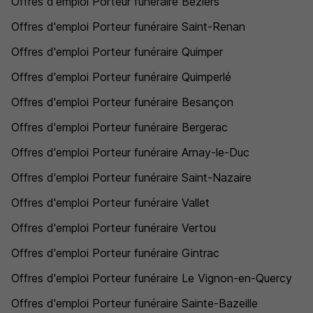
Offres d'emploi Porteur funéraire Béziers
Offres d'emploi Porteur funéraire Saint-Renan
Offres d'emploi Porteur funéraire Quimper
Offres d'emploi Porteur funéraire Quimperlé
Offres d'emploi Porteur funéraire Besançon
Offres d'emploi Porteur funéraire Bergerac
Offres d'emploi Porteur funéraire Arnay-le-Duc
Offres d'emploi Porteur funéraire Saint-Nazaire
Offres d'emploi Porteur funéraire Vallet
Offres d'emploi Porteur funéraire Vertou
Offres d'emploi Porteur funéraire Gintrac
Offres d'emploi Porteur funéraire Le Vignon-en-Quercy
Offres d'emploi Porteur funéraire Sainte-Bazeille