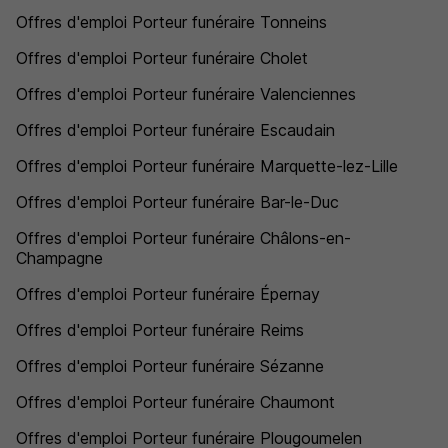
Offres d'emploi Porteur funéraire Tonneins
Offres d'emploi Porteur funéraire Cholet
Offres d'emploi Porteur funéraire Valenciennes
Offres d'emploi Porteur funéraire Escaudain
Offres d'emploi Porteur funéraire Marquette-lez-Lille
Offres d'emploi Porteur funéraire Bar-le-Duc
Offres d'emploi Porteur funéraire Châlons-en-
Champagne
Offres d'emploi Porteur funéraire Épernay
Offres d'emploi Porteur funéraire Reims
Offres d'emploi Porteur funéraire Sézanne
Offres d'emploi Porteur funéraire Chaumont
Offres d'emploi Porteur funéraire Plougoumelen