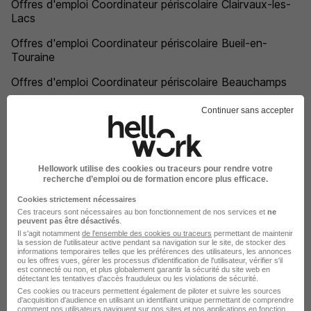
Offres d'emploi Coordinateur périscolaire Clairvaux-les-
Lacs
Offres d'emploi Coordinateur périscolaire Bueil-en-
Touraine
Offres d'emploi Coordinateur périscolaire Beauchamps
Offres d'emploi Coordinateur périscolaire Bascons
Continuer sans accepter
Offres d'emploi Coordinateur périscolaire Laval-Pradel
Offres d'emploi Coordinateur périscolaire Montfaucon
Hellowork utilise des cookies ou traceurs pour rendre votre
recherche d’emploi ou de formation encore plus efficace.
Offres d'emploi Coordinateur périscolaire Tresques
Cookies strictement nécessaires
Offres d'emploi Coordinateur périscolaire Beauvoisin
Ces traceurs sont nécessaires au bon fonctionnement de nos services et
ne
peuvent pas être désactivés
.
Offres d'emploi Coordinateur périscolaire Montgeron
Il s'agit notamment
de l'ensemble des cookies ou traceurs
permettant de maintenir
la session de l'utilisateur active pendant sa navigation sur le site, de stocker des
informations temporaires telles que les préférences des utilisateurs, les annonces
Offres d'emploi Coordinateur périscolaire Saclay
ou les offres vues, gérer les processus d'identification de l'utilisateur, vérifier s'il
est connecté ou non, et plus globalement garantir la sécurité du site web en
détectant les tentatives d'accès frauduleux ou les violations de sécurité.
Offres d'emploi Coordinateur périscolaire Yerres
Ces cookies ou traceurs permettent également de piloter et suivre les sources
d'acquisition d'audience en utilisant un identifiant unique permettant de comprendre
Offres d'emploi Coordinateur périscolaire Gonesse
comment nos utilisateurs naviguent sur nos sites et nos applications en fonction