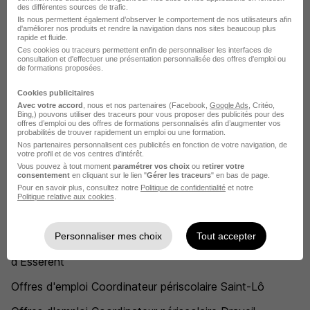
des différentes sources de trafic.
Offres d'emploi Coordinateur périscolaire Mériel
Ils nous permettent également d’observer le comportement de nos utilisateurs afin
d'améliorer nos produits et rendre la navigation dans nos sites beaucoup plus
rapide et fluide.
Offres d'emploi Coordinateur périscolaire Soisy-sous-
Ces cookies ou traceurs permettent enfin de personnaliser les interfaces de
Montmorency
consultation et d'effectuer une présentation personnalisée des offres d'emploi ou
de formations proposées.
Offres d'emploi Coordinateur périscolaire Marnay
Cookies publicitaires
Avec votre accord
, nous et nos partenaires (Facebook,
Google Ads
, Critéo,
Offres d'emploi Coordinateur périscolaire Montagney
Bing,) pouvons utiliser des traceurs pour vous proposer des publicités pour des
offres d’emploi ou des offres de formations personnalisés afin d’augmenter vos
Offres d'emploi Coordinateur périscolaire Bulles
probabilités de trouver rapidement un emploi ou une formation.
Nos partenaires personnalisent ces publicités en fonction de votre navigation, de
votre profil et de vos centres d’intérêt.
Offres d'emploi Coordinateur périscolaire Catillon-
Vous pouvez à tout moment
paramétrer vos choix
ou
retirer votre
Fumechon
consentement
en cliquant sur le lien "
Gérer les traceurs
" en bas de page.
Pour en savoir plus, consultez notre
Politique de confidentialité
et notre
Offres d'emploi Coordinateur périscolaire Compiègne
Politique relative aux cookies
.
Offres d'emploi Coordinateur périscolaire Pierrefonds
Personnaliser mes choix
Tout accepter
Offres d'emploi Coordinateur périscolaire Saint-Leu-
d'Esserent
Offres d'emploi Coordinateur périscolaire Saint-Lô