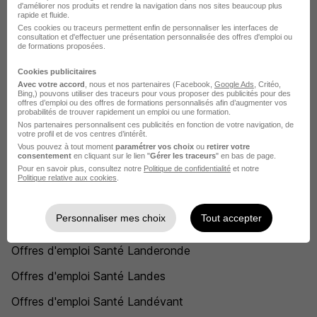
d'améliorer nos produits et rendre la navigation dans nos sites beaucoup plus
rapide et fluide.
Offres d'emploi Santé Lamothe-Capdeville
Ces cookies ou traceurs permettent enfin de personnaliser les interfaces de
consultation et d'effectuer une présentation personnalisée des offres d'emploi ou
Offres d'emploi Santé Lamothe-Montravel
de formations proposées.
Offres d'emploi Santé Lamotte-Beuvron
Cookies publicitaires
Avec votre accord
, nous et nos partenaires (Facebook,
Google Ads
, Critéo,
Bing,) pouvons utiliser des traceurs pour vous proposer des publicités pour des
Offres d'emploi Santé Lampertsloch
offres d’emploi ou des offres de formations personnalisés afin d’augmenter vos
probabilités de trouver rapidement un emploi ou une formation.
Offres d'emploi Santé Lançon-Provence
Nos partenaires personnalisent ces publicités en fonction de votre navigation, de
votre profil et de vos centres d’intérêt.
Offres d'emploi Santé Landas
Vous pouvez à tout moment
paramétrer vos choix
ou
retirer votre
consentement
en cliquant sur le lien "
Gérer les traceurs
" en bas de page.
Pour en savoir plus, consultez notre
Politique de confidentialité
et notre
Offres d'emploi Santé Landéan
Politique relative aux cookies
.
Offres d'emploi Santé Landéda
Personnaliser mes choix
Tout accepter
Offres d'emploi Santé Landerneau
Offres d'emploi Santé Landeronde
Offres d'emploi Santé Landes
Offres d'emploi Santé Landévant