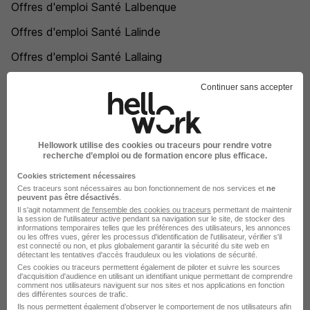
Offres d'emploi Santé Lalbenque
Offres d'emploi Santé Lalinde
Offres d'emploi Santé Lallaing
Offres d'emploi Santé Laloubère
Continuer sans accepter
Offres d'emploi Santé Lamagistère
Offres d'emploi Santé Lamalou-les-Bains
Hellowork utilise des cookies ou traceurs pour rendre votre
Offres d'emploi Santé Lamastre
recherche d’emploi ou de formation encore plus efficace.
Cookies strictement nécessaires
Offres d'emploi Santé Lamballe-Armor
Ces traceurs sont nécessaires au bon fonctionnement de nos services et
ne
peuvent pas être désactivés
.
Offres d'emploi Santé Lambersart
Il s'agit notamment
de l'ensemble des cookies ou traceurs
permettant de maintenir
la session de l'utilisateur active pendant sa navigation sur le site, de stocker des
informations temporaires telles que les préférences des utilisateurs, les annonces
Offres d'emploi Santé Lambesc
ou les offres vues, gérer les processus d'identification de l'utilisateur, vérifier s'il
est connecté ou non, et plus globalement garantir la sécurité du site web en
Offres d'emploi Santé Lambres-lez-Douai
détectant les tentatives d'accès frauduleux ou les violations de sécurité.
Ces cookies ou traceurs permettent également de piloter et suivre les sources
d'acquisition d'audience en utilisant un identifiant unique permettant de comprendre
Offres d'emploi Santé Lamentin
comment nos utilisateurs naviguent sur nos sites et nos applications en fonction
des différentes sources de trafic.
Offres d'emploi Santé Lamorlaye
Ils nous permettent également d’observer le comportement de nos utilisateurs afin