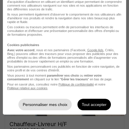
d'acquisition d'audience en utilisant un identifiant unique permettant de comprendre
comment nos utilisateurs naviguent sur nos sites et nos applications en fonction
des différentes sources de trafic.
Ils nous permettent également d’observer le comportement de nos utilisateurs afin
d'améliorer nos produits et rendre la navigation dans nos sites beaucoup plus
rapide et fluide.
Alternance - Gestionnaire Transport
Ces cookies ou traceurs permettent enfin de personnaliser les interfaces de
consultation et d'effectuer une présentation personnalisée des offres d'emploi ou
H/F
de formations proposées.
ISTELI
Cookies publicitaires
Avec votre accord
, nous et nos partenaires (Facebook,
Google Ads
, Critéo,
Rodez - 12
Alternance
504,10 - 1 867,02 € / mois
Bing,) pouvons utiliser des traceurs pour vous proposer des publicités pour des
offres d’emploi ou des offres de formations personnalisés afin d’augmenter vos
1 an
probabilités de trouver rapidement un emploi ou une formation.
Nos partenaires personnalisent ces publicités en fonction de votre navigation, de
votre profil et de vos centres d’intérêt.
Vous pouvez à tout moment
paramétrer vos choix
ou
retirer votre
Voir l’offre
consentement
en cliquant sur le lien "
Gérer les traceurs
" en bas de page.
il y a 28 jours
Pour en savoir plus, consultez notre
Politique de confidentialité
et notre
Politique relative aux cookies
.
Personnaliser mes choix
Tout accepter
Chauffeur-Livreur H/F