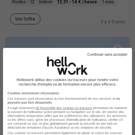
Rodez - 12
Intérim
12,31 - 14 € / heure
1 mois
Voir l’offre
il y a 9 jours
Continuer sans accepter
Magasinier Chauffeur Poids Lourd
Grue Auxiliaire H/F
Hellowork utilise des cookies ou traceurs pour rendre votre
Chausson Matériaux
recherche d’emploi ou de formation encore plus efficace.
Cookies strictement nécessaires
Rodez - 12
CDI
Ces traceurs sont nécessaires au bon fonctionnement de nos services et
ne
peuvent pas être désactivés
.
Il s'agit notamment
de l'ensemble des cookies ou traceurs
permettant de maintenir
la session de l'utilisateur active pendant sa navigation sur le site, de stocker des
Voir l’offre
il y a 11 jours
informations temporaires telles que les préférences des utilisateurs, les annonces
ou les offres vues, gérer les processus d'identification de l'utilisateur, vérifier s'il
est connecté ou non, et plus globalement garantir la sécurité du site web en
détectant les tentatives d'accès frauduleux ou les violations de sécurité.
Ces cookies ou traceurs permettent également de piloter et suivre les sources