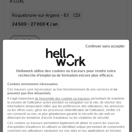
A-LUXE
Roquebrune-sur-Argens - 83
CDI
24 500 - 27 000 € / an
Voir l’offre
il y a 9 jours
Continuer sans accepter
Hellowork utilise des cookies ou traceurs pour rendre votre
recherche d’emploi ou de formation encore plus efficace.
Cookies strictement nécessaires
Chauffeur Poids Lourd - SPL H/F
Ces traceurs sont nécessaires au bon fonctionnement de nos services et
ne
peuvent pas être désactivés
.
Orf Conseil
Super recruteur
Il s'agit notamment
de l'ensemble des cookies ou traceurs
permettant de maintenir
la session de l'utilisateur active pendant sa navigation sur le site, de stocker des
informations temporaires telles que les préférences des utilisateurs, les annonces
Draguignan - 83
CDI
2 350 € / mois
ou les offres vues, gérer les processus d'identification de l'utilisateur, vérifier s'il
est connecté ou non, et plus globalement garantir la sécurité du site web en
détectant les tentatives d'accès frauduleux ou les violations de sécurité.
Ces cookies ou traceurs permettent également de piloter et suivre les sources
Voir l’offre
d'acquisition d'audience en utilisant un identifiant unique permettant de comprendre
il y a 6 jours
comment nos utilisateurs naviguent sur nos sites et nos applications en fonction