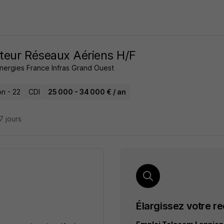
eur Réseaux Aériens H/F
Energies France Infras Grand Ouest
on - 22
CDI
25 000 - 34 000 € / an
27 jours
Élargissez votre r