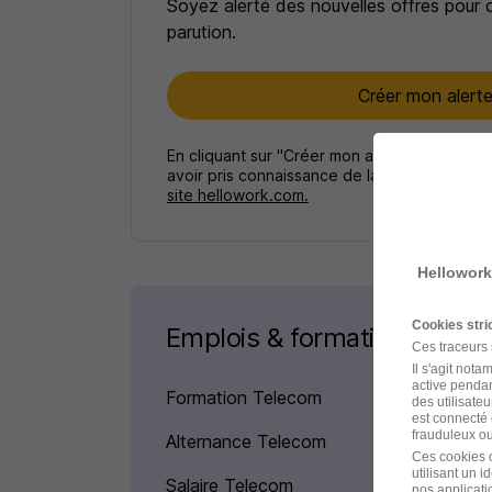
Soyez alerté des nouvelles offres pour 
parution.
Créer mon alert
En cliquant sur "Créer mon alerte", vous ac
avoir pris connaissance de la
politique de p
site hellowork.com.
Hellowork
Cookies str
Emplois & formations
Ces traceurs
Il s'agit not
active pendan
Formation Telecom
des utilisateu
est connecté 
frauduleux ou 
Alternance Telecom
Ces cookies o
utilisant un 
Salaire Telecom
nos applicatio