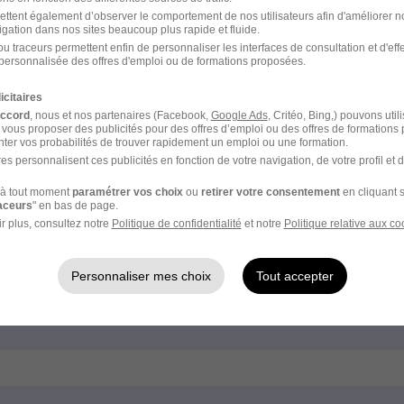
ettent également d’observer le comportement de nos utilisateurs afin d'améliorer no
igation dans nos sites beaucoup plus rapide et fluide.
u traceurs permettent enfin de personnaliser les interfaces de consultation et d'eff
personnalisée des offres d'emploi ou de formations proposées.
icitaires
accord
, nous et nos partenaires (Facebook,
Google Ads
, Critéo, Bing,) pouvons util
 vous proposer des publicités pour des offres d’emploi ou des offres de formations
ter vos probabilités de trouver rapidement un emploi ou une formation.
es personnalisent ces publicités en fonction de votre navigation, de votre profil et 
Emploi Conducteur de travaux fibre
optique
à tout moment
paramétrer vos choix
ou
retirer votre consentement
en cliquant s
raceurs
" en bas de page.
Emploi Ingénieur de fibre optique
r plus, consultez notre
Politique de confidentialité
et notre
Politique relative aux co
Emploi Monteur câbleur en
électronique
Personnaliser mes choix
Tout accepter
Emploi Technicien fibre optique