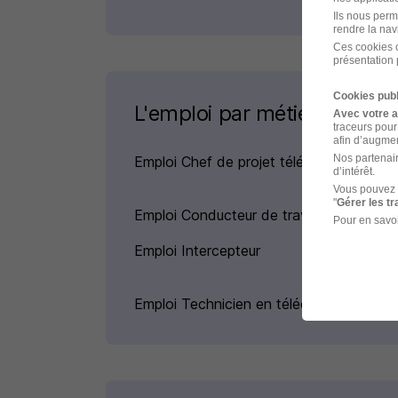
Ils nous perm
rendre la nav
Ces cookies o
présentation 
Cookies publ
L'emploi par métier
Avec votre 
traceurs pour
afin d’augmen
Nos partenair
Emploi Chef de projet télécom
d’intérêt.
Vous pouvez 
"
Gérer les t
Emploi Conducteur de travaux GSM
Pour en savoi
Emploi Intercepteur
Emploi Technicien en télécom