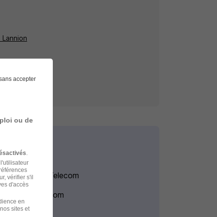
à Lannion
sans accepter
ploi ou de
ésactivés
.
'utilisateur
préférences
Entreprises Telecom
 vérifier s'il
ves d'accès
Intérim Telecom
udience en
nos sites et