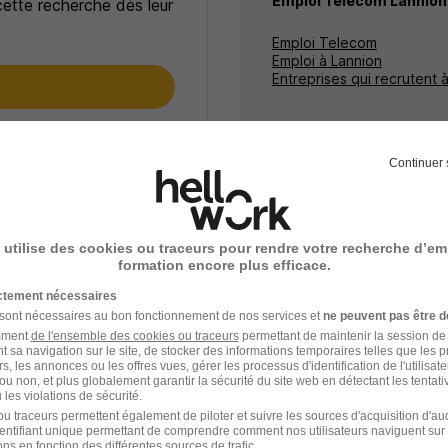
Emploi Telecom Lannion
cette recherche dès leur
Emploi Telecom
Emploi à Lannion
Entreprises qui recrutent 
e
ceptez les
CGU
et déclarez
rotection des données du
Continuer 
 utilise des cookies ou traceurs pour rendre votre recherche d’em
formation encore plus efficace.
ictement nécessaires
 sont nécessaires au bon fonctionnement de nos services et
ne peuvent pas être d
amment
de l'ensemble des cookies ou traceurs
permettant de maintenir la session de l
t sa navigation sur le site, de stocker des informations temporaires telles que les 
Emploi Telecom
rs, les annonces ou les offres vues, gérer les processus d'identification de l'utilisateur,
ou non, et plus globalement garantir la sécurité du site web en détectant les tentati
les violations de sécurité.
Stage Telecom
u traceurs permettent également de piloter et suivre les sources d'acquisition d'a
identifiant unique permettant de comprendre comment nos utilisateurs naviguent sur 
Métiers Telecom
ns en fonction des différentes sources de trafic.