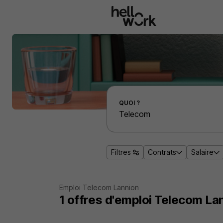
Aller au contenu principal
Effectuer une recherche d'emploi par localité
QUOI ?
Filtres
Contrats
Salaire
Emploi Telecom Lannion
1
offres d'emploi
Telecom La