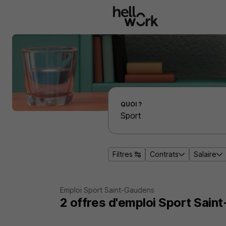
Aller au contenu principal
Effectuer une recherche d'emploi par localité
QUOI ?
Filtres
Contrats
Salaire
Emploi Sport Saint-Gaudens
2
offres d'emploi
Sport Sain