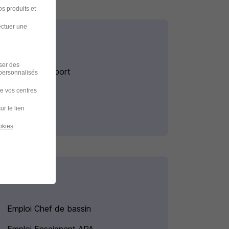
s produits et
ectuer une
iser des
Alternance Sport
 personnalisés
de vos centres
Salaire Sport
ur le lien
okies
.
Emploi Chef de bassin