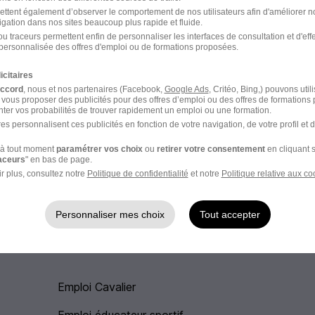
ettent également d’observer le comportement de nos utilisateurs afin d'améliorer no
igation dans nos sites beaucoup plus rapide et fluide.
u traceurs permettent enfin de personnaliser les interfaces de consultation et d'eff
personnalisée des offres d'emploi ou de formations proposées.
icitaires
accord
, nous et nos partenaires (Facebook,
Google Ads
, Critéo, Bing,) pouvons util
Entreprises Sport
 vous proposer des publicités pour des offres d’emploi ou des offres de formations
ter vos probabilités de trouver rapidement un emploi ou une formation.
es personnalisent ces publicités en fonction de votre navigation, de votre profil et 
Intérim Sport
à tout moment
paramétrer vos choix
ou
retirer votre consentement
en cliquant s
raceurs
" en bas de page.
r plus, consultez notre
Politique de confidentialité
et notre
Politique relative aux co
Personnaliser mes choix
Tout accepter
Emploi Cavalier