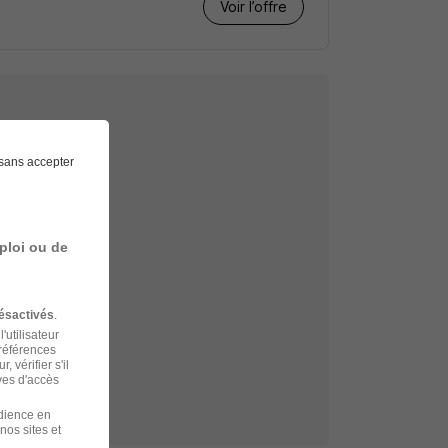
Voir l’offre
sans accepter
echerche
dens
ploi ou de
 à Saint-Gaudens
ésactivés
.
'utilisateur
préférences
 vérifier s'il
ves d'accès
udience en
nos sites et