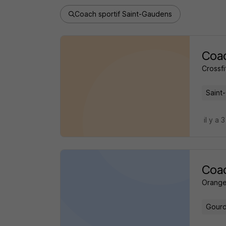
Coach sportif Saint-Gaudens
Coac
Crossfi
Saint
il y a 
Coac
Orange
Gourd