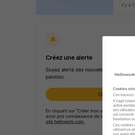
il y a 
Créez une alerte
Soyez alerté des nouvelles offres pour 
Hellowork
parution.
Cookies str
Créer mon alert
Ces traceurs
Il s'agit not
active pendan
des utilisateu
En cliquant sur "Créer mon alerte", vous ac
est connecté 
avoir pris connaissance de la
politique de p
frauduleux ou 
site hellowork.com.
Ces cookies o
utilisant un 
nos applicatio