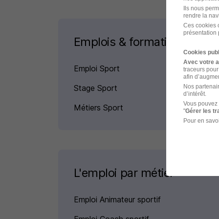
Ils nous perm
rendre la nav
Ces cookies o
présentation 
Emplois & formations
Cookies publ
Avec votre 
Emploi Sport
traceurs pour
afin d’augmen
Stage Sport
Nos partenair
d’intérêt.
Vous pouvez 
Métiers Sport
"
Gérer les t
Pour en savoi
L'emploi par métier
Emploi Animateur sportif