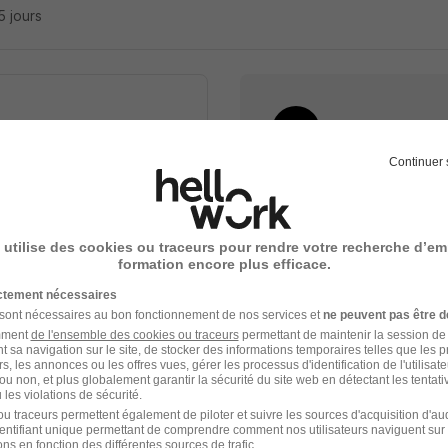
15 jours
Continuer 
Élargissez votre r
Emploi Sport Saint-Gau
cette recherche dès leur
 utilise des cookies ou traceurs pour rendre votre recherche d’em
formation encore plus efficace.
Emploi Sport
Emploi à Saint-Gaudens
ictement nécessaires
Entreprises qui recrutent
e
 sont nécessaires au bon fonctionnement de nos services et
ne peuvent pas être d
amment
de l'ensemble des cookies ou traceurs
permettant de maintenir la session de l
t sa navigation sur le site, de stocker des informations temporaires telles que les 
rs, les annonces ou les offres vues, gérer les processus d'identification de l'utilisateur,
ceptez les
CGU
et déclarez
ou non, et plus globalement garantir la sécurité du site web en détectant les tentati
rotection des données du
les violations de sécurité.
u traceurs permettent également de piloter et suivre les sources d'acquisition d'a
identifiant unique permettant de comprendre comment nos utilisateurs naviguent sur 
ns en fonction des différentes sources de trafic.