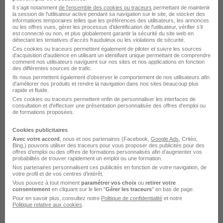
Il s'agit notamment
de l'ensemble des cookies ou traceurs
permettant de maintenir
L'emploi par métier
la session de l'utilisateur active pendant sa navigation sur le site, de stocker des
informations temporaires telles que les préférences des utilisateurs, les annonces
ou les offres vues, gérer les processus d'identification de l'utilisateur, vérifier s'il
est connecté ou non, et plus globalement garantir la sécurité du site web en
détectant les tentatives d'accès frauduleux ou les violations de sécurité.
Emploi Agent de prévention et de sécurité
Ces cookies ou traceurs permettent également de piloter et suivre les sources
Emploi Agent de sécurité
d'acquisition d'audience en utilisant un identifiant unique permettant de comprendre
comment nos utilisateurs naviguent sur nos sites et nos applications en fonction
Emploi Agent de sécurité incendie
des différentes sources de trafic.
Ils nous permettent également d’observer le comportement de nos utilisateurs afin
Emploi Ascensoriste
d'améliorer nos produits et rendre la navigation dans nos sites beaucoup plus
rapide et fluide.
Emploi Chargé de la prévention sécurité
Ces cookies ou traceurs permettent enfin de personnaliser les interfaces de
consultation et d'effectuer une présentation personnalisée des offres d'emploi ou
Emploi Gardien d'immeuble
de formations proposées.
Voir plus
Cookies publicitaires
Avec votre accord
, nous et nos partenaires (Facebook,
Google Ads
, Critéo,
Bing,) pouvons utiliser des traceurs pour vous proposer des publicités pour des
offres d’emploi ou des offres de formations personnalisés afin d’augmenter vos
probabilités de trouver rapidement un emploi ou une formation.
Nos partenaires personnalisent ces publicités en fonction de votre navigation, de
votre profil et de vos centres d’intérêt.
Vous pouvez à tout moment
paramétrer vos choix
ou
retirer votre
L'emploi Sécurité dans les
consentement
en cliquant sur le lien "
Gérer les traceurs
" en bas de page.
Pour en savoir plus, consultez notre
Politique de confidentialité
et notre
Politique relative aux cookies
.
autres villes