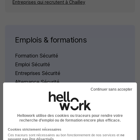
Entreprises qui recrutent à Chailley
Emplois & formations
Formation Sécurité
Emploi Sécurité
Entreprises Sécurité
Alternance Sécurité
Continuer sans accepter
Stage Sécurité
Intérim Sécurité
Voir plus
Hellowork utilise des cookies ou traceurs pour rendre votre
recherche d’emploi ou de formation encore plus efficace.
Cookies strictement nécessaires
Ces traceurs sont nécessaires au bon fonctionnement de nos services et
ne
peuvent pas être désactivés
.