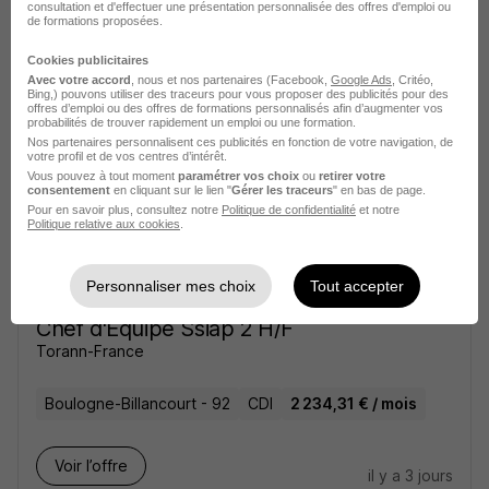
consultation et d'effectuer une présentation personnalisée des offres d'emploi ou
Billancourt - Nantes H/F
de formations proposées.
Cegedim
Cookies publicitaires
Avec votre accord
, nous et nos partenaires (Facebook,
Google Ads
, Critéo,
Boulogne-Billancourt - 92
CDI
Bing,) pouvons utiliser des traceurs pour vous proposer des publicités pour des
offres d’emploi ou des offres de formations personnalisés afin d’augmenter vos
probabilités de trouver rapidement un emploi ou une formation.
Nos partenaires personnalisent ces publicités en fonction de votre navigation, de
Voir l’offre
votre profil et de vos centres d’intérêt.
il y a 21 heures
Vous pouvez à tout moment
paramétrer vos choix
ou
retirer votre
consentement
en cliquant sur le lien "
Gérer les traceurs
" en bas de page.
Pour en savoir plus, consultez notre
Politique de confidentialité
et notre
Politique relative aux cookies
.
Personnaliser mes choix
Tout accepter
Chef d'Équipe Ssiap 2 H/F
Torann-France
Boulogne-Billancourt - 92
CDI
2 234,31 € / mois
Voir l’offre
il y a 3 jours