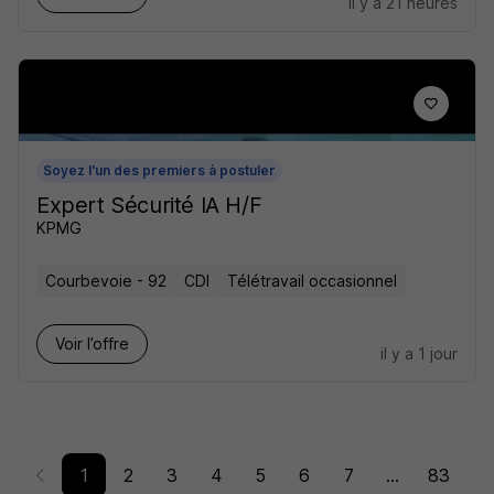
il y a 21 heures
Soyez l'un des premiers à postuler
Expert Sécurité IA H/F
KPMG
Courbevoie - 92
CDI
Télétravail occasionnel
Voir l’offre
il y a 1 jour
1
2
3
4
5
6
7
...
83