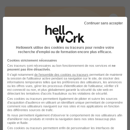
Continuer sans accepter
Expert Sécurité des Systèmes
Applicatifs H/F
Hellowork utilise des cookies ou traceurs pour rendre votre
Boursorama
recherche d’emploi ou de formation encore plus efficace.
Cookies strictement nécessaires
Boulogne-Billancourt - 92
CDI
Ces traceurs sont nécessaires au bon fonctionnement de nos services et
ne
peuvent pas être désactivés
.
Il s'agit notamment
de l'ensemble des cookies ou traceurs
permettant de maintenir
la session de l'utilisateur active pendant sa navigation sur le site, de stocker des
Voir l’offre
il y a 3 jours
informations temporaires telles que les préférences des utilisateurs, les annonces
ou les offres vues, gérer les processus d'identification de l'utilisateur, vérifier s'il
est connecté ou non, et plus globalement garantir la sécurité du site web en
détectant les tentatives d'accès frauduleux ou les violations de sécurité.
Ces cookies ou traceurs permettent également de piloter et suivre les sources
d'acquisition d'audience en utilisant un identifiant unique permettant de comprendre
comment nos utilisateurs naviguent sur nos sites et nos applications en fonction
des différentes sources de trafic.
Ils nous permettent également d’observer le comportement de nos utilisateurs afin
d'améliorer nos produits et rendre la navigation dans nos sites beaucoup plus
rapide et fluide.
Référent Sécurité Boulogne
Ces cookies ou traceurs permettent enfin de personnaliser les interfaces de