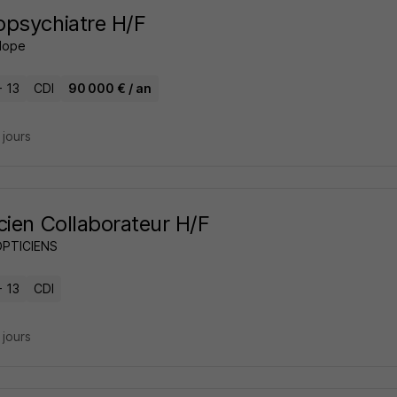
psychiatre H/F
Hope
- 13
CDI
90 000 € / an
4 jours
cien Collaborateur H/F
OPTICIENS
- 13
CDI
5 jours