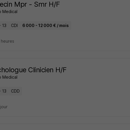
ecin Mpr - Smr H/F
 Medical
- 13
CDI
6 000 - 12 000 € / mois
8 heures
hologue Clinicien H/F
 Medical
- 13
CDD
 jour