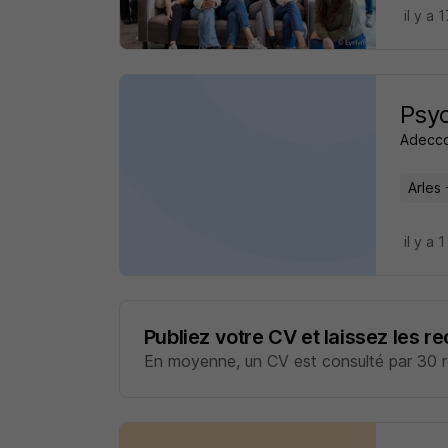
il y a 
Psyc
Adecco
Arles 
il y a 1
Publiez votre CV et laissez les r
En moyenne, un CV est consulté par 30 re