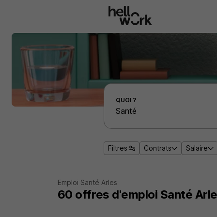
Aller au contenu principal
Effectuer une recherche d'emploi par localité
QUOI ?
Filtres
Contrats
Salaire
Emploi Santé Arles
60
offres d'emploi
Santé Arl