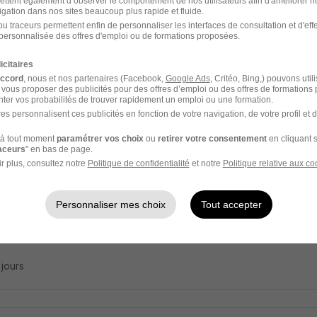
ettent également d’observer le comportement de nos utilisateurs afin d'améliorer no
stant de Vie aux Familles H/F
igation dans nos sites beaucoup plus rapide et fluide.
u traceurs permettent enfin de personnaliser les interfaces de consultation et d'eff
ance
personnalisée des offres d'emploi ou de formations proposées.
icitaires
- 13
CDI
12,31 - 12,41 € / heure
accord
, nous et nos partenaires (Facebook,
Google Ads
, Critéo, Bing,) pouvons util
 vous proposer des publicités pour des offres d’emploi ou des offres de formations
ter vos probabilités de trouver rapidement un emploi ou une formation.
2 jours
es personnalisent ces publicités en fonction de votre navigation, de votre profil et 
à tout moment
paramétrer vos choix
ou
retirer votre consentement
en cliquant s
raceurs
" en bas de page.
r plus, consultez notre
Politique de confidentialité
et notre
Politique relative aux co
rnance Auxiliaire de Vie aux Familles H/F
ance
Personnaliser mes choix
Tout accepter
- 13
Alternance
12,31 - 12,41 € / heure
2 jours