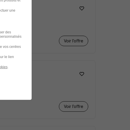
s produits et
ectuer une
iser des
 personnalisés
Voir l’offre
de vos centres
ur le lien
okies
.
Voir l’offre