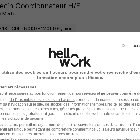
ecin Coordonnateur H/F
 Medical
- 13
CDI
5 000 - 12 000 € / mois
2 jours
Continuer 
 utilise des cookies ou traceurs pour rendre votre recherche d’em
liaire de Vie Contrat Professionnalisation 
formation encore plus efficace.
ance
ictement nécessaires
 sont nécessaires au bon fonctionnement de nos services et
ne peuvent pas être d
- 13
CDD
12,31 - 12,41 € / heure
amment
de l'ensemble des cookies ou traceurs
permettant de maintenir la session de l
t sa navigation sur le site, de stocker des informations temporaires telles que les 
rs, les annonces ou les offres vues, gérer les processus d'identification de l'utilisateur,
ou non, et plus globalement garantir la sécurité du site web en détectant les tentati
2 jours
les violations de sécurité.
u traceurs permettent également de piloter et suivre les sources d'acquisition d'a
identifiant unique permettant de comprendre comment nos utilisateurs naviguent sur 
ns en fonction des différentes sources de trafic.