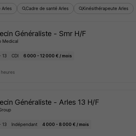
e Arles
Cadre de santé Arles
Kinésithérapeute Arles
cin Généraliste - Smr H/F
 Medical
- 13
CDI
6 000 - 12 000 € / mois
8 heures
cin Généraliste - Arles 13 H/F
Group
- 13
Indépendant
4 000 - 8 000 € / mois