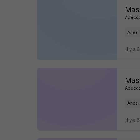
Mass
Adecco
Arles 
il y a 
Mass
Adecco
Arles 
il y a 