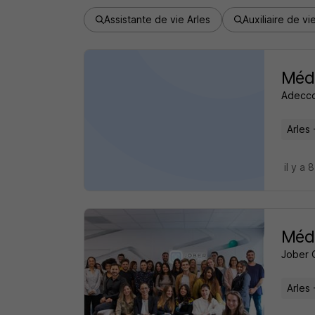
Assistante de vie Arles
Auxiliaire de vi
Méde
Adecco
Arles 
il y a 
Méde
Jober 
Arles 