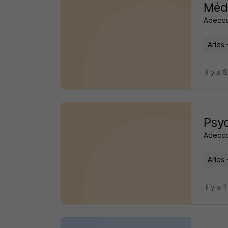
Méd
Adecco
Arles 
il y a 
Psyc
Adecco
Arles 
il y a 1