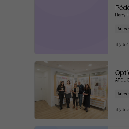
Pédo
Harry 
Arles 
il y a 
Opti
ATOL 
Arles 
il y a 