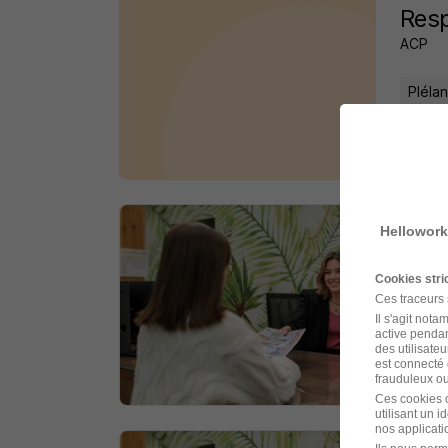
Resp
ACP
Pléla
il y a 
Hellowork
Cond
Job & 
Cookies str
Ces traceurs
Pléla
Il s'agit not
active pendan
des utilisateu
est connecté 
il y a 
frauduleux ou 
Ces cookies o
utilisant un 
nos applicatio