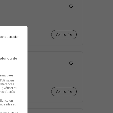
Voir l’offre
sans accepter
ploi ou de
ésactivés
.
'utilisateur
préférences
 vérifier s'il
Voir l’offre
ves d'accès
udience en
nos sites et