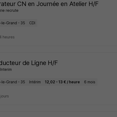
ateur CN en Journée en Atelier H/F
trie recrute
n-le-Grand - 35
CDI
14 heures
ucteur de Ligne H/F
Interim
n-le-Grand - 35
Intérim
12,02 - 13 € / heure
6 mois
2 jours