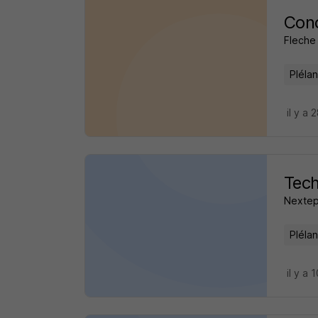
Cond
Fleche 
Pléla
il y a 
Tech
Nexte
Pléla
il y a 