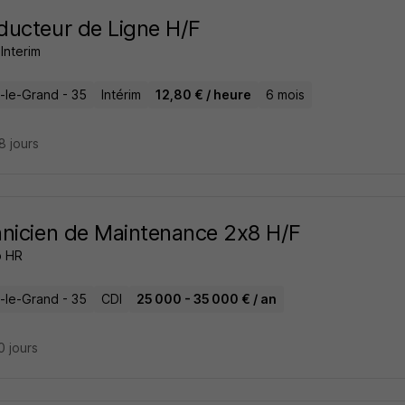
ucteur de Ligne H/F
Interim
n-le-Grand - 35
Intérim
12,80 € / heure
6 mois
28 jours
nicien de Maintenance 2x8 H/F
p HR
n-le-Grand - 35
CDI
25 000 - 35 000 € / an
10 jours