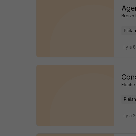
Agen
Breizh 
Pléla
il y a 
Cond
Fleche 
Pléla
il y a 