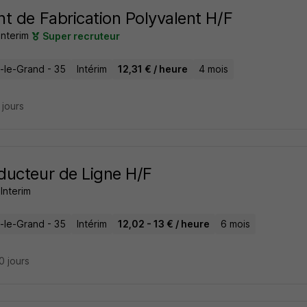
t de Fabrication Polyvalent H/F
Interim
Super recruteur
n-le-Grand - 35
Intérim
12,31 € / heure
4 mois
8 jours
ucteur de Ligne H/F
Interim
n-le-Grand - 35
Intérim
12,02 - 13 € / heure
6 mois
20 jours