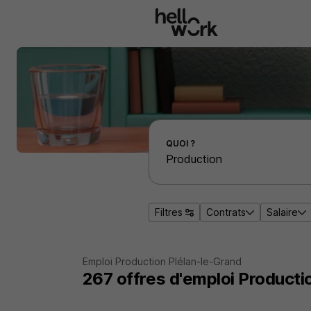
Aller au contenu principal
Effectuer une recherche d'emploi par localité
QUOI ?
Filtres
Contrats
Salaire
Emploi Production Plélan-le-Grand
267
offres d'emploi
Producti