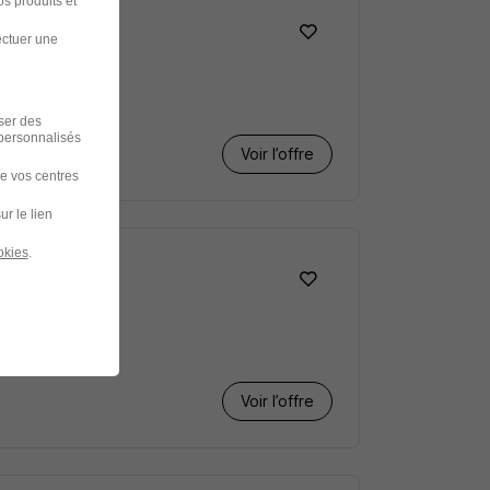
s produits et
ectuer une
iser des
 personnalisés
Voir l’offre
de vos centres
ur le lien
okies
.
ron H/F
Voir l’offre