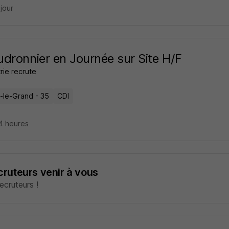
 jour
dronnier en Journée sur Site H/F
trie recrute
n-le-Grand - 35
CDI
14 heures
ecruteurs venir à vous
cruteurs !