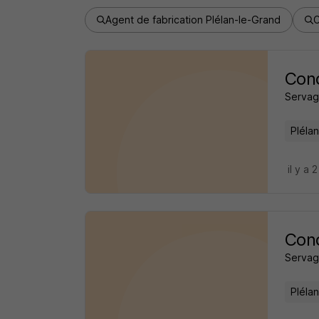
Agent de fabrication Plélan-le-Grand
C
Cond
Servag
Pléla
il y a 
Cond
Servag
Pléla