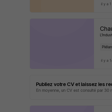
il y a 1
Chau
L'Indus
Pléla
il y a 
Publiez votre CV et laissez les r
En moyenne, un CV est consulté par 30 re