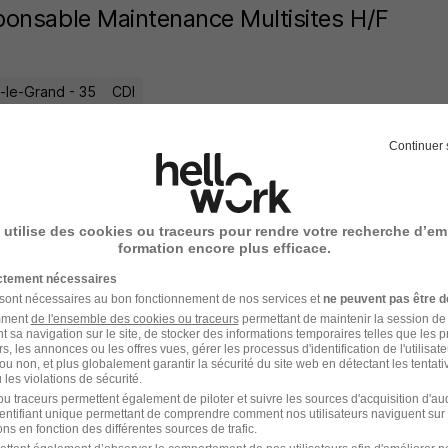
onsable Maintenance Multisites H/F
n-le-Grand - 35
CDI
4 jours
Continuer 
 utilise des cookies ou traceurs pour rendre votre recherche d’em
ucteur de Ligne H/F
formation encore plus efficace.
Box
ictement nécessaires
 sont nécessaires au bon fonctionnement de nos services et
ne peuvent pas être d
n-le-Grand - 35
Intérim
12,31 - 13 € / heure
12 mois
amment
de l'ensemble des cookies ou traceurs
permettant de maintenir la session de l
t sa navigation sur le site, de stocker des informations temporaires telles que les 
rs, les annonces ou les offres vues, gérer les processus d'identification de l'utilisateur,
ou non, et plus globalement garantir la sécurité du site web en détectant les tentati
7 jours
les violations de sécurité.
u traceurs permettent également de piloter et suivre les sources d'acquisition d'a
identifiant unique permettant de comprendre comment nos utilisateurs naviguent sur 
ns en fonction des différentes sources de trafic.