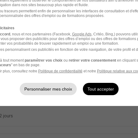
ettent également d’observer le comportement de nos utilisateurs afin d'améliorer no
nicien Monteur H/F
igation dans nos sites beaucoup plus rapide et fluide.
u traceurs permettent enfin de personnaliser les interfaces de consultation et d'eff
Box
personnalisée des offres d'emploi ou de formations proposées.
icitaires
n-le-Grand - 35
Intérim
12,31 - 13 € / heure
18 mois
accord
, nous et nos partenaires (Facebook,
Google Ads
, Critéo, Bing,) pouvons util
 vous proposer des publicités pour des offres d’emploi ou des offres de formations
ter vos probabilités de trouver rapidement un emploi ou une formation.
6 jours
es personnalisent ces publicités en fonction de votre navigation, de votre profil et 
à tout moment
paramétrer vos choix
ou
retirer votre consentement
en cliquant s
raceurs
" en bas de page.
r plus, consultez notre
Politique de confidentialité
et notre
Politique relative aux co
ateur de Production Basé à Côté de Mau
trie recrute
Personnaliser mes choix
Tout accepter
n-le-Grand - 35
CDD
22 jours