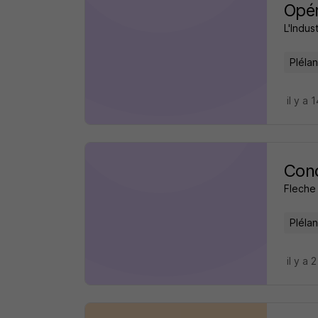
Opér
L'Indus
Pléla
il y a 
Cond
Fleche 
Pléla
il y a 