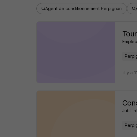
Agent de conditionnement Perpignan
Tour
Emple
Perpi
il y a 
Cond
Jubil In
Perpi