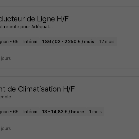
ucteur de Ligne H/F
t recrute pour Adéquat...
gnan - 66
Intérim
1 867,02 - 2 250 € / mois
12 mois
8 jours
t de Climatisation H/F
People
gnan - 66
Intérim
13 - 14,83 € / heure
1 mois
7 jours