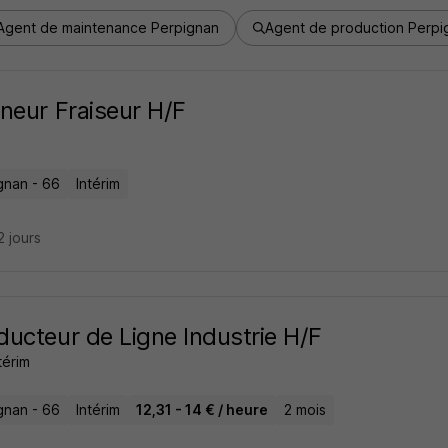
Agent de maintenance Perpignan
Agent de production Perpi
neur Fraiseur H/F
o
gnan - 66
Intérim
12 jours
ucteur de Ligne Industrie H/F
térim
gnan - 66
Intérim
12,31 - 14 € / heure
2 mois