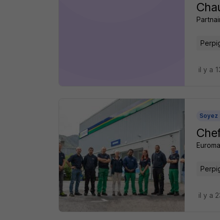
Chau
Partnai
Perpi
il y a 
Soyez 
Chef
Euroma
Perpi
il y a 