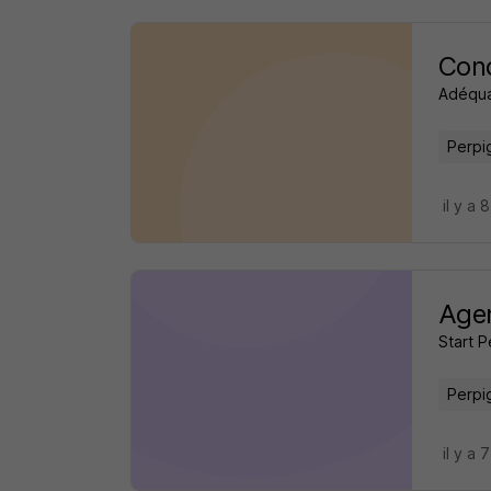
Cond
Adéqua
Perpi
il y a 
Agen
Start 
Perpi
il y a 