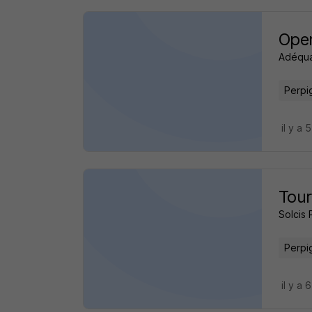
Oper
Adéqua
Perpi
il y a 
Tour
Solcis
Perpi
il y a 