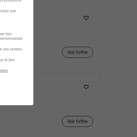
s produits et
ectuer une
iser des
 personnalisés
de vos centres
Voir l’offre
ur le lien
okies
.
Voir l’offre