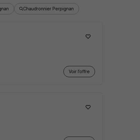
gnan
Chaudronnier Perpignan
Voir l’offre