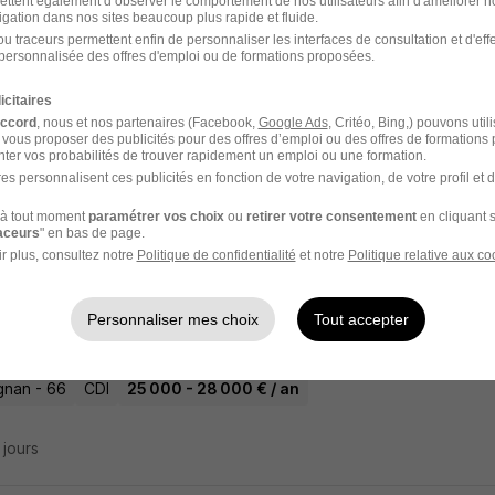
ettent également d’observer le comportement de nos utilisateurs afin d'améliorer no
igation dans nos sites beaucoup plus rapide et fluide.
u traceurs permettent enfin de personnaliser les interfaces de consultation et d'eff
eur H/F
personnalisée des offres d'emploi ou de formations proposées.
érim
icitaires
accord
, nous et nos partenaires (Facebook,
Google Ads
, Critéo, Bing,) pouvons util
gnan - 66
Intérim
12,31 € / heure
1 semaine
 vous proposer des publicités pour des offres d’emploi ou des offres de formations
ter vos probabilités de trouver rapidement un emploi ou une formation.
es personnalisent ces publicités en fonction de votre navigation, de votre profil et 
4 jours
à tout moment
paramétrer vos choix
ou
retirer votre consentement
en cliquant s
raceurs
" en bas de page.
r plus, consultez notre
Politique de confidentialité
et notre
Politique relative aux co
nicien Maintenance Électricité - Vmc H/F
Personnaliser mes choix
Tout accepter
erve
gnan - 66
CDI
25 000 - 28 000 € / an
4 jours