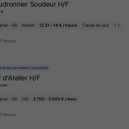
dronnier Soudeur H/F
re
gnan - 66
Intérim
12,31 - 14 € / heure
Travail de jour
+ 1
13 heures
l'un des premiers à postuler
 d'Atelier H/F
ster
gnan - 66
CDI
2 700 - 3 000 € / mois
23 heures