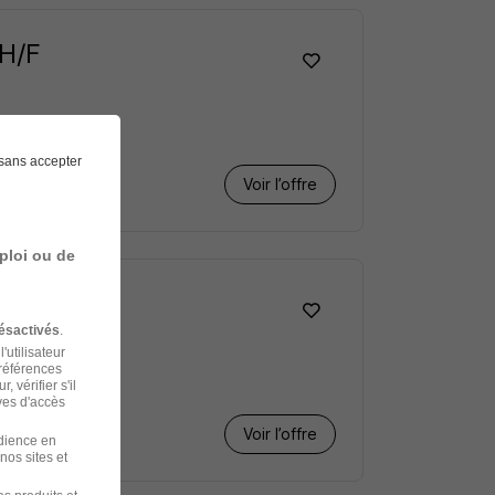
 H/F
sans accepter
Voir l’offre
ploi ou de
ésactivés
.
'utilisateur
préférences
 vérifier s'il
ves d'accès
Voir l’offre
udience en
nos sites et