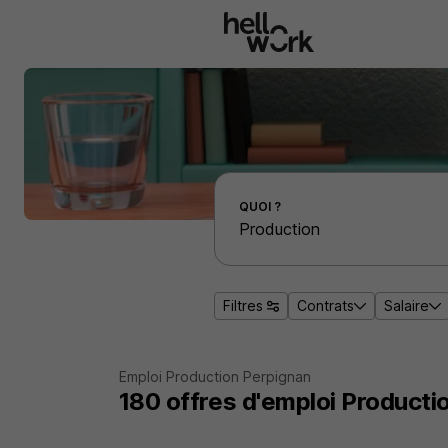
Aller au contenu principal
Effectuer une recherche d'emploi par localité
QUOI ?
Filtres
Contrats
Salaire
Emploi Production Perpignan
180
offres d'emploi
Producti