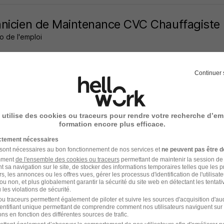
nicien de Maintenance CVC Chauffagiste
o de l'emploi
gnan - 66
CDI
2 500 - 2 800 € / mois
Continuer 
 jour
 utilise des cookies ou traceurs pour rendre votre recherche d’em
formation encore plus efficace.
eur MIG - TIG H/F
ictement nécessaires
 Nation
 sont nécessaires au bon fonctionnement de nos services et
ne peuvent pas être d
amment
de l'ensemble des cookies ou traceurs
permettant de maintenir la session de l
t sa navigation sur le site, de stocker des informations temporaires telles que les 
gnan - 66
Intérim
20 000 - 25 000 € / an
rs, les annonces ou les offres vues, gérer les processus d'identification de l'utilisateur,
ou non, et plus globalement garantir la sécurité du site web en détectant les tentati
les violations de sécurité.
u traceurs permettent également de piloter et suivre les sources d'acquisition d'a
2 jours
identifiant unique permettant de comprendre comment nos utilisateurs naviguent sur 
ns en fonction des différentes sources de trafic.