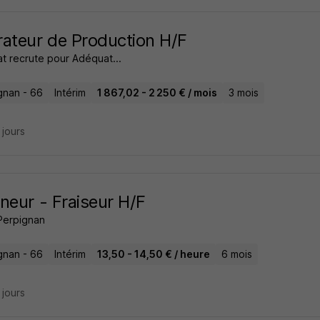
ateur de Production H/F
t recrute pour Adéquat...
gnan - 66
Intérim
1 867,02 - 2 250 € / mois
3 mois
5 jours
neur - Fraiseur H/F
 Perpignan
gnan - 66
Intérim
13,50 - 14,50 € / heure
6 mois
6 jours