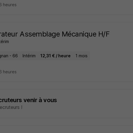
16 heures
rateur Assemblage Mécanique H/F
térim
gnan - 66
Intérim
12,31 € / heure
1 mois
16 heures
ecruteurs venir à vous
cruteurs !