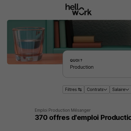
Aller au contenu principal
Effectuer une recherche d'emploi par localité
QUOI ?
Filtres
Contrats
Salaire
Emploi Production Mésanger
370
offres d'emploi
Producti