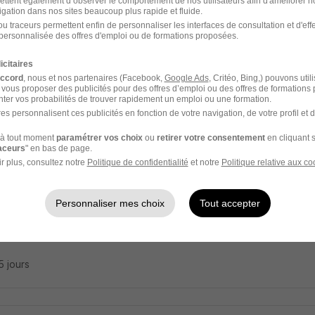
ettent également d’observer le comportement de nos utilisateurs afin d'améliorer no
nicien Monteur H/F
igation dans nos sites beaucoup plus rapide et fluide.
u traceurs permettent enfin de personnaliser les interfaces de consultation et d'eff
c Group
personnalisée des offres d'emploi ou de formations proposées.
icitaires
ger - 44
CDI
accord
, nous et nos partenaires (Facebook,
Google Ads
, Critéo, Bing,) pouvons util
 vous proposer des publicités pour des offres d’emploi ou des offres de formations
ter vos probabilités de trouver rapidement un emploi ou une formation.
20 jours
es personnalisent ces publicités en fonction de votre navigation, de votre profil et 
à tout moment
paramétrer vos choix
ou
retirer votre consentement
en cliquant s
raceurs
" en bas de page.
r plus, consultez notre
Politique de confidentialité
et notre
Politique relative aux co
ateur de Conditionnement H/F
is
Personnaliser mes choix
Tout accepter
ger - 44
CDI
15 jours