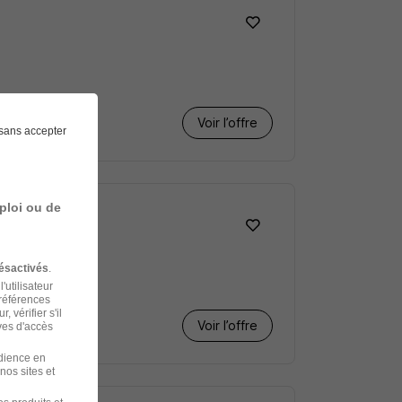
Voir l’offre
sans accepter
ploi ou de
ésactivés
.
'utilisateur
préférences
 vérifier s'il
Voir l’offre
ves d'accès
udience en
nos sites et