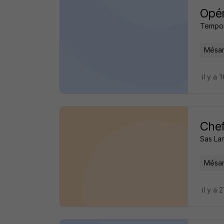
Opér
Tempor
Mésan
il y a 
Chef
Sas La
Mésan
il y a 