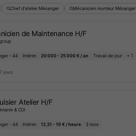
Chef d'atelier Mésanger
Mécanicien monteur Mésanger
nicien de Maintenance H/F
 group
ger - 44
Intérim
20 000 - 25 000 € / an
Travail de jour
+ 1
27 jours
isier Atelier H/F
Interim & CDI
ger - 44
Intérim
12,31 - 16 € / heure
3 mois