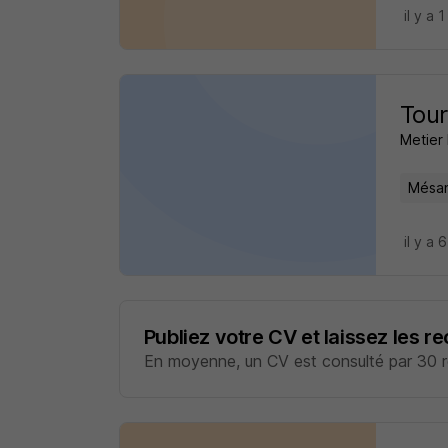
il y a 1
Tour
Metier 
Mésan
il y a 
Publiez votre CV et laissez les r
En moyenne, un CV est consulté par 30 re