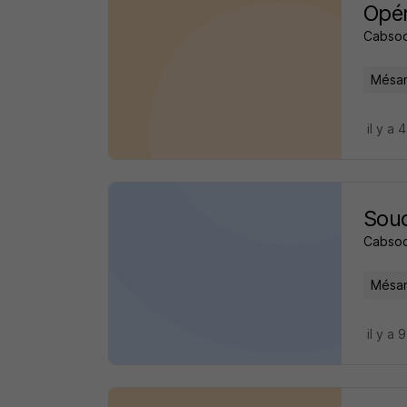
Opér
Cabso
Mésan
il y a 
Sou
Cabso
Mésan
il y a 