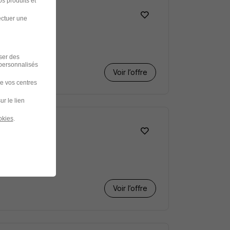
s produits et
ectuer une
iser des
 personnalisés
Voir l’offre
de vos centres
ur le lien
okies
.
Voir l’offre