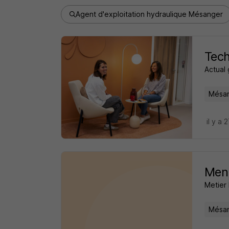
Agent d'exploitation hydraulique Mésanger
Tech
Actual
Mésan
il y a 
Menu
Metier 
Mésan