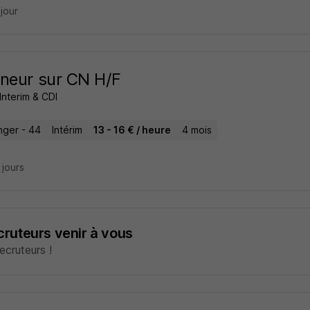
 jour
neur sur CN H/F
Interim & CDI
ger - 44
Intérim
13 - 16 € / heure
4 mois
6 jours
ecruteurs venir à vous
cruteurs !