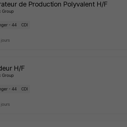
ateur de Production Polyvalent H/F
c Group
ger - 44
CDI
4 jours
deur H/F
c Group
ger - 44
CDI
9 jours