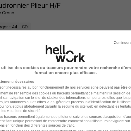
dronnier Plieur H/F
c Group
ger - 44
CDI
26 jours
Continuer 
 utilise des cookies ou traceurs pour rendre votre recherche d’em
ateur Polyvalent en Industrie H/F
formation encore plus efficace.
c Group
ictement nécessaires
 sont nécessaires au bon fonctionnement de nos services et
ne peuvent pas être d
ger - 44
CDI
amment
de l'ensemble des cookies ou traceurs
permettant de maintenir la session de l
t sa navigation sur le site, de stocker des informations temporaires telles que les 
rs, les annonces ou les offres vues, gérer les processus d'identification de l'utilisateur,
ou non, et plus globalement garantir la sécurité du site web en détectant les tentati
18 jours
les violations de sécurité.
u traceurs permettent également de piloter et suivre les sources d'acquisition d'a
identifiant unique permettant de comprendre comment nos utilisateurs naviguent sur 
ns en fonction des différentes sources de trafic.