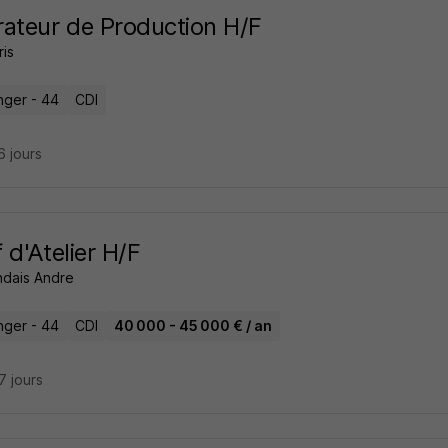
ateur de Production H/F
is
ger - 44
CDI
16 jours
 d'Atelier H/F
ndais Andre
ger - 44
CDI
40 000 - 45 000 € / an
27 jours