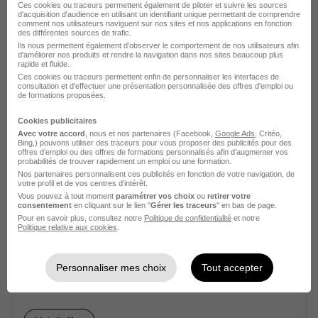
Couturier Industriel H/F
Ces cookies ou traceurs permettent également de piloter et suivre les sources
d'acquisition d'audience en utilisant un identifiant unique permettant de comprendre
Adwork’s Travail Temporaire
comment nos utilisateurs naviguent sur nos sites et nos applications en fonction
des différentes sources de trafic.
Ils nous permettent également d’observer le comportement de nos utilisateurs afin
La Chevrolière - 44
Intérim
12,31 € / heure
d'améliorer nos produits et rendre la navigation dans nos sites beaucoup plus
rapide et fluide.
18 mois
Ces cookies ou traceurs permettent enfin de personnaliser les interfaces de
consultation et d'effectuer une présentation personnalisée des offres d'emploi ou
de formations proposées.
Voir l’offre
Cookies publicitaires
il y a 2 jours
Avec votre accord
, nous et nos partenaires (Facebook,
Google Ads
, Critéo,
Bing,) pouvons utiliser des traceurs pour vous proposer des publicités pour des
offres d’emploi ou des offres de formations personnalisés afin d’augmenter vos
probabilités de trouver rapidement un emploi ou une formation.
Nos partenaires personnalisent ces publicités en fonction de votre navigation, de
votre profil et de vos centres d’intérêt.
Vous pouvez à tout moment
paramétrer vos choix
ou
retirer votre
consentement
en cliquant sur le lien "
Gérer les traceurs
" en bas de page.
Pour en savoir plus, consultez notre
Politique de confidentialité
et notre
Politique relative aux cookies
.
Couturière H/F
Absolis Interim St Sébastien sur Loire
Personnaliser mes choix
Tout accepter
La Montagne - 44
Intérim
1 800 € / mois
1 mois