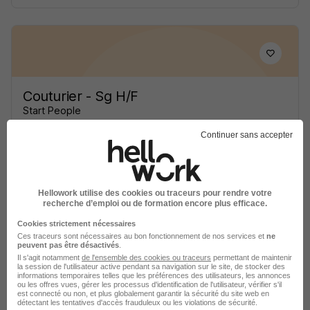
Couturier - Sg H/F
Start People
Continuer sans accepter
Thouaré-sur-Loire - 44
Intérim
12,31 € / heure
2 mois
Hellowork utilise des cookies ou traceurs pour rendre votre
Voir l’offre
recherche d’emploi ou de formation encore plus efficace.
il y a 2 jours
Cookies strictement nécessaires
Ces traceurs sont nécessaires au bon fonctionnement de nos services et
ne
peuvent pas être désactivés
.
Il s'agit notamment
de l'ensemble des cookies ou traceurs
permettant de maintenir
la session de l'utilisateur active pendant sa navigation sur le site, de stocker des
informations temporaires telles que les préférences des utilisateurs, les annonces
ou les offres vues, gérer les processus d'identification de l'utilisateur, vérifier s'il
est connecté ou non, et plus globalement garantir la sécurité du site web en
détectant les tentatives d'accès frauduleux ou les violations de sécurité.