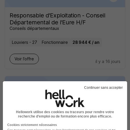
Responsable d'Exploitation - Conseil
Départemental de l'Eure H/F
Conseils départementaux
Louviers - 27
Fonctionnaire
28 944 € / an
Voir l’offre
il y a 16 jours
Continuer sans accepter
Responsable Logistique H/F
NL Conseil Ressources & Stratégies
Hellowork utilise des cookies ou traceurs pour rendre votre
recherche d’emploi ou de formation encore plus efficace.
Cookies strictement nécessaires
Louviers - 27
CDI
36 000 - 37 000 € / an