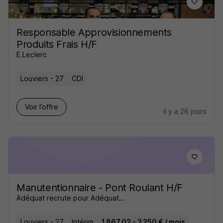
Responsable Approvisionnements
Produits Frais H/F
E.Leclerc
Louviers - 27
CDI
Voir l’offre
il y a 26 jours
Manutentionnaire - Pont Roulant H/F
Adéquat recrute pour Adéquat...
Louviers - 27
Intérim
1 867,02 - 2 250 € / mois