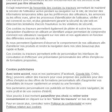
Ces traceurs sont nécessaires au bon fonctionnement de nos services et
ne
peuvent pas être désactivés
.
Il s'agit notamment
de l'ensemble des cookies ou traceurs
permettant de maintenir
Voir l’offre
la session de l'utilisateur active pendant sa navigation sur le site, de stocker des
il y a 1 jour
informations temporaires telles que les préférences des utilisateurs, les annonces
ou les offres vues, gérer les processus d'identification de l'utilisateur, vérifier s'il
est connecté ou non, et plus globalement garantir la sécurité du site web en
détectant les tentatives d'accès frauduleux ou les violations de sécurité.
Ces cookies ou traceurs permettent également de piloter et suivre les sources
d'acquisition d'audience en utilisant un identifiant unique permettant de comprendre
comment nos utilisateurs naviguent sur nos sites et nos applications en fonction
des différentes sources de trafic.
Ils nous permettent également d’observer le comportement de nos utilisateurs afin
d'améliorer nos produits et rendre la navigation dans nos sites beaucoup plus
rapide et fluide.
Consultant Supply Chain H/F
Ces cookies ou traceurs permettent enfin de personnaliser les interfaces de
Gh Connective
consultation et d'effectuer une présentation personnalisée des offres d'emploi ou
de formations proposées.
Louviers - 27
CDI
32 000 - 48 000 € / an
Cookies publicitaires
Avec votre accord
, nous et nos partenaires (Facebook,
Google Ads
, Critéo,
Bing,) pouvons utiliser des traceurs pour vous proposer des publicités pour des
offres d’emploi ou des offres de formations personnalisés afin d’augmenter vos
Voir l’offre
probabilités de trouver rapidement un emploi ou une formation.
il y a 12 jours
Nos partenaires personnalisent ces publicités en fonction de votre navigation, de
votre profil et de vos centres d’intérêt.
Vous pouvez à tout moment
paramétrer vos choix
ou
retirer votre
consentement
en cliquant sur le lien "
Gérer les traceurs
" en bas de page.
Pour en savoir plus, consultez notre
Politique de confidentialité
et notre
Politique relative aux cookies
.