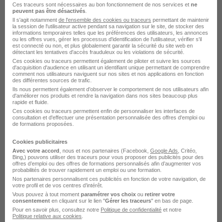
Ces traceurs sont nécessaires au bon fonctionnement de nos services et
ne
peuvent pas être désactivés
.
Il s'agit notamment
de l'ensemble des cookies ou traceurs
permettant de maintenir
Voir l’offre
la session de l'utilisateur active pendant sa navigation sur le site, de stocker des
il y a 2 jours
informations temporaires telles que les préférences des utilisateurs, les annonces
ou les offres vues, gérer les processus d'identification de l'utilisateur, vérifier s'il
est connecté ou non, et plus globalement garantir la sécurité du site web en
détectant les tentatives d'accès frauduleux ou les violations de sécurité.
Ces cookies ou traceurs permettent également de piloter et suivre les sources
d'acquisition d'audience en utilisant un identifiant unique permettant de comprendre
comment nos utilisateurs naviguent sur nos sites et nos applications en fonction
des différentes sources de trafic.
Ils nous permettent également d’observer le comportement de nos utilisateurs afin
d'améliorer nos produits et rendre la navigation dans nos sites beaucoup plus
Magasinier Manutentionnaire Jour et
rapide et fluide.
Ces cookies ou traceurs permettent enfin de personnaliser les interfaces de
Nuit - Gennevilliers 92 H/F
consultation et d'effectuer une présentation personnalisée des offres d'emploi ou
de formations proposées.
Opt-Intérim
Cookies publicitaires
Gennevilliers - 92
Intérim
12 - 13 € / heure
Avec votre accord
, nous et nos partenaires (Facebook,
Google Ads
, Critéo,
Bing,) pouvons utiliser des traceurs pour vous proposer des publicités pour des
offres d’emploi ou des offres de formations personnalisés afin d’augmenter vos
10 mois
probabilités de trouver rapidement un emploi ou une formation.
Nos partenaires personnalisent ces publicités en fonction de votre navigation, de
votre profil et de vos centres d’intérêt.
Voir l’offre
Vous pouvez à tout moment
paramétrer vos choix
ou
retirer votre
il y a 3 jours
consentement
en cliquant sur le lien "
Gérer les traceurs
" en bas de page.
Pour en savoir plus, consultez notre
Politique de confidentialité
et notre
Politique relative aux cookies
.