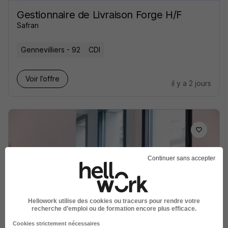
Gestionnaire de Livraison Forge H/F
Safran
Gennevilliers - 92
CDI
Voir l’offre
il y a 2 jours
Continuer sans accepter
Responsable Logistique Industrielle
H/F
Groupe Piment
Hellowork utilise des cookies ou traceurs pour rendre votre
Gennevilliers - 92
Intérim
42 000 - 47 000 € / an
recherche d’emploi ou de formation encore plus efficace.
3 mois
Cookies strictement nécessaires