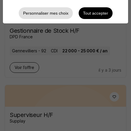
Personnaliser mes choix
Tout accepter
Gestionnaire de Stock H/F
DPD France
Gennevilliers - 92
CDI
22 000 - 25 000 € / an
Voir l’offre
il y a 3 jours
Superviseur H/F
Supplay