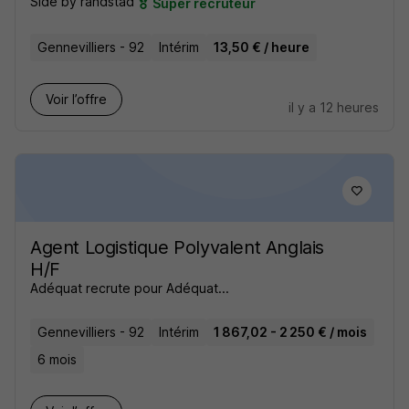
Side by randstad
Super recruteur
Gennevilliers - 92
Intérim
13,50 € / heure
Voir l’offre
il y a 12 heures
Agent Logistique Polyvalent Anglais
H/F
Adéquat recrute pour Adéquat...
Gennevilliers - 92
Intérim
1 867,02 - 2 250 € / mois
6 mois