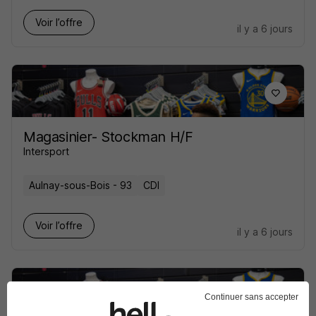
Voir l’offre
il y a 6 jours
Magasinier- Stockman H/F
Intersport
Aulnay-sous-Bois - 93
CDI
Voir l’offre
il y a 6 jours
Continuer sans accepter