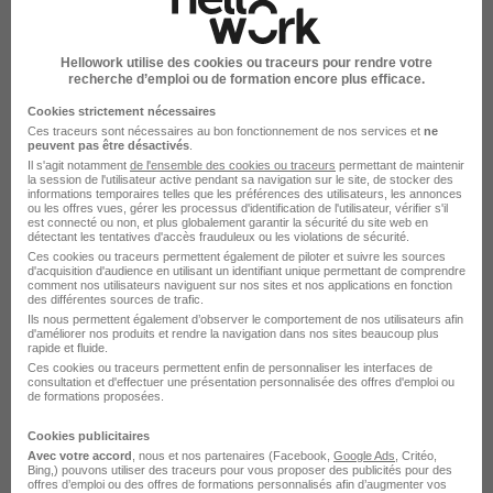
Responsable Logistique H/F
Intersport
Hellowork utilise des cookies ou traceurs pour rendre votre
recherche d’emploi ou de formation encore plus efficace.
Aulnay-sous-Bois - 93
CDI
Cookies strictement nécessaires
Ces traceurs sont nécessaires au bon fonctionnement de nos services et
ne
peuvent pas être désactivés
.
Il s'agit notamment
de l'ensemble des cookies ou traceurs
permettant de maintenir
Voir l’offre
la session de l'utilisateur active pendant sa navigation sur le site, de stocker des
il y a 9 jours
informations temporaires telles que les préférences des utilisateurs, les annonces
ou les offres vues, gérer les processus d'identification de l'utilisateur, vérifier s'il
est connecté ou non, et plus globalement garantir la sécurité du site web en
détectant les tentatives d'accès frauduleux ou les violations de sécurité.
Ces cookies ou traceurs permettent également de piloter et suivre les sources
d'acquisition d'audience en utilisant un identifiant unique permettant de comprendre
comment nos utilisateurs naviguent sur nos sites et nos applications en fonction
des différentes sources de trafic.
Ils nous permettent également d’observer le comportement de nos utilisateurs afin
d'améliorer nos produits et rendre la navigation dans nos sites beaucoup plus
rapide et fluide.
Magasinier - Vendeur Comptoir H/F
Ces cookies ou traceurs permettent enfin de personnaliser les interfaces de
HEROSYSTEME
consultation et d'effectuer une présentation personnalisée des offres d'emploi ou
de formations proposées.
Aulnay-sous-Bois - 93
CDI
Cookies publicitaires
Avec votre accord
, nous et nos partenaires (Facebook,
Google Ads
, Critéo,
22 404,20 - 27 500 € / an
Bing,) pouvons utiliser des traceurs pour vous proposer des publicités pour des
offres d’emploi ou des offres de formations personnalisés afin d’augmenter vos