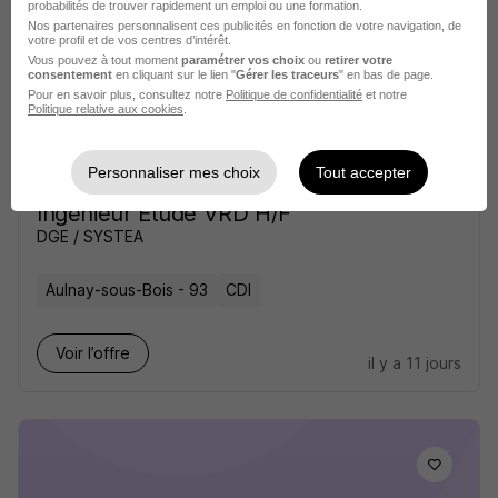
probabilités de trouver rapidement un emploi ou une formation.
Nos partenaires personnalisent ces publicités en fonction de votre navigation, de
Voir l’offre
votre profil et de vos centres d’intérêt.
il y a 9 jours
Vous pouvez à tout moment
paramétrer vos choix
ou
retirer votre
consentement
en cliquant sur le lien "
Gérer les traceurs
" en bas de page.
Pour en savoir plus, consultez notre
Politique de confidentialité
et notre
Politique relative aux cookies
.
Personnaliser mes choix
Tout accepter
Ingénieur Étude VRD H/F
DGE / SYSTEA
Aulnay-sous-Bois - 93
CDI
Voir l’offre
il y a 11 jours