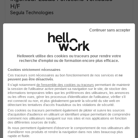
H/F
Segula Technologies
Saint-Priest - 69
CDI
Continuer sans accepter
Voir l’offre
il y a 8 heures
Hellowork utilise des cookies ou traceurs pour rendre votre
recherche d’emploi ou de formation encore plus efficace.
Cookies strictement nécessaires
Ces traceurs sont nécessaires au bon fonctionnement de nos services et
ne
peuvent pas être désactivés
.
Il s'agit notamment
de l'ensemble des cookies ou traceurs
permettant de maintenir
la session de l'utilisateur active pendant sa navigation sur le site, de stocker des
informations temporaires telles que les préférences des utilisateurs, les annonces
Automaticien H/F
ou les offres vues, gérer les processus d'identification de l'utilisateur, vérifier s'il
Kalixens RH Lyon
est connecté ou non, et plus globalement garantir la sécurité du site web en
détectant les tentatives d'accès frauduleux ou les violations de sécurité.
Ces cookies ou traceurs permettent également de piloter et suivre les sources
d'acquisition d'audience en utilisant un identifiant unique permettant de comprendre
Chassieu - 69
CDI
35 000 - 40 000 € / an
comment nos utilisateurs naviguent sur nos sites et nos applications en fonction
des différentes sources de trafic.
Ils nous permettent également d’observer le comportement de nos utilisateurs afin
d'améliorer nos produits et rendre la navigation dans nos sites beaucoup plus
Voir l’offre
il y a 18 heures
rapide et fluide.