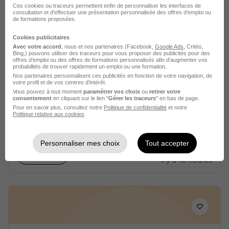
Ces cookies ou traceurs permettent enfin de personnaliser les interfaces de
consultation et d'effectuer une présentation personnalisée des offres d'emploi ou
de formations proposées.
Cookies publicitaires
Avec votre accord
, nous et nos partenaires (Facebook,
Google Ads
, Critéo,
Bing,) pouvons utiliser des traceurs pour vous proposer des publicités pour des
offres d’emploi ou des offres de formations personnalisés afin d’augmenter vos
probabilités de trouver rapidement un emploi ou une formation.
Automaticien - Intérim H/F
Nos partenaires personnalisent ces publicités en fonction de votre navigation, de
votre profil et de vos centres d’intérêt.
Kalixens RH Lyon
Vous pouvez à tout moment
paramétrer vos choix
ou
retirer votre
consentement
en cliquant sur le lien "
Gérer les traceurs
" en bas de page.
Pour en savoir plus, consultez notre
Politique de confidentialité
et notre
Chassieu - 69
Intérim
30 000 - 40 000 € / an
Politique relative aux cookies
.
12 mois
Personnaliser mes choix
Tout accepter
Voir l’offre
il y a 18 heures