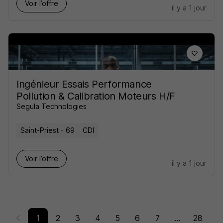
Voir l’offre
il y a 1 jour
Ingénieur Essais Performance
Pollution & Calibration Moteurs H/F
Segula Technologies
Saint-Priest - 69
CDI
Voir l’offre
il y a 1 jour
1
2
3
4
5
6
7
...
28