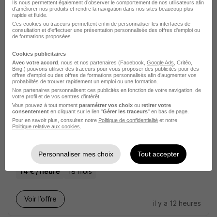
Ils nous permettent également d’observer le comportement de nos utilisateurs afin
d'améliorer nos produits et rendre la navigation dans nos sites beaucoup plus
rapide et fluide.
Saintes - 17
Intérim
13,50 € / heure
2 mois
Ces cookies ou traceurs permettent enfin de personnaliser les interfaces de
consultation et d'effectuer une présentation personnalisée des offres d'emploi ou
de formations proposées.
Voir l’offre
il y a 1 jour
Cookies publicitaires
Avec votre accord
, nous et nos partenaires (Facebook,
Google Ads
, Critéo,
Bing,) pouvons utiliser des traceurs pour vous proposer des publicités pour des
offres d’emploi ou des offres de formations personnalisés afin d’augmenter vos
probabilités de trouver rapidement un emploi ou une formation.
Nos partenaires personnalisent ces publicités en fonction de votre navigation, de
votre profil et de vos centres d’intérêt.
Vous pouvez à tout moment
paramétrer vos choix
ou
retirer votre
consentement
en cliquant sur le lien "
Gérer les traceurs
" en bas de page.
Pour en savoir plus, consultez notre
Politique de confidentialité
et notre
Mécanicien H/F
Politique relative aux cookies
.
PROMAN
Personnaliser mes choix
Tout accepter
Saint-Hilaire-de-Villefranche - 17
Intérim
14 € / heure
18 mois
Voir l’offre
il y a 12 heures