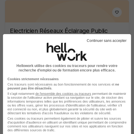
Electricien Réseaux Éclairage Public
H/F
Continuer sans accepter
PROMAN
Saintes - 17
Intérim
13 € / heure
6 mois
Hellowork utilise des cookies ou traceurs pour rendre votre
recherche d’emploi ou de formation encore plus efficace.
Voir l’offre
il y a 12 heures
Cookies strictement nécessaires
Ces traceurs sont nécessaires au bon fonctionnement de nos services et
ne
peuvent pas être désactivés
.
Il s'agit notamment
de l'ensemble des cookies ou traceurs
permettant de maintenir
la session de l'utilisateur active pendant sa navigation sur le site, de stocker des
informations temporaires telles que les préférences des utilisateurs, les annonces
ou les offres vues, gérer les processus d'identification de l'utilisateur, vérifier s'il
est connecté ou non, et plus globalement garantir la sécurité du site web en
détectant les tentatives d'accès frauduleux ou les violations de sécurité.
Ces cookies ou traceurs permettent également de piloter et suivre les sources
d'acquisition d'audience en utilisant un identifiant unique permettant de comprendre
Electricien Lignes et Réseaux H/F
comment nos utilisateurs naviguent sur nos sites et nos applications en fonction
Randstad
des différentes sources de trafic.