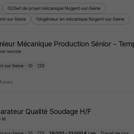
Chef de projet mécanique Nogent-sur-Seine
ent-sur-Seine
Ingénieur en mécanique Nogent-sur-Seine
nieur Mécanique Production Sénior - Temp
trie recrute
t-sur-Seine - 10
CDI
14 jours
arateur Qualité Soudage H/F
e M
t-sur-Seine - 10
CDI
29 000 - 33 000 € / an
Travail de jour