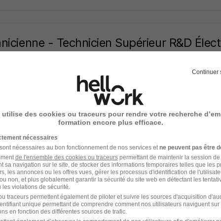
nicienne - Technicien Supérieur R&D Élec
n H/F
trie recrute
Continuer 
t-sur-Seine - 10
CDI
 utilise des cookies ou traceurs pour rendre votre recherche d’em
17 jours
formation encore plus efficace.
ictement nécessaires
 sont nécessaires au bon fonctionnement de nos services et
ne peuvent pas être d
amment
de l'ensemble des cookies ou traceurs
permettant de maintenir la session de l
t sa navigation sur le site, de stocker des informations temporaires telles que les 
nicienne - Technicien en Automatismes H
rs, les annonces ou les offres vues, gérer les processus d'identification de l'utilisateur,
ou non, et plus globalement garantir la sécurité du site web en détectant les tentati
les violations de sécurité.
u traceurs permettent également de piloter et suivre les sources d'acquisition d'a
identifiant unique permettant de comprendre comment nos utilisateurs naviguent sur 
t-sur-Seine - 10
CDI
27 000 - 34 000 € / an
ns en fonction des différentes sources de trafic.