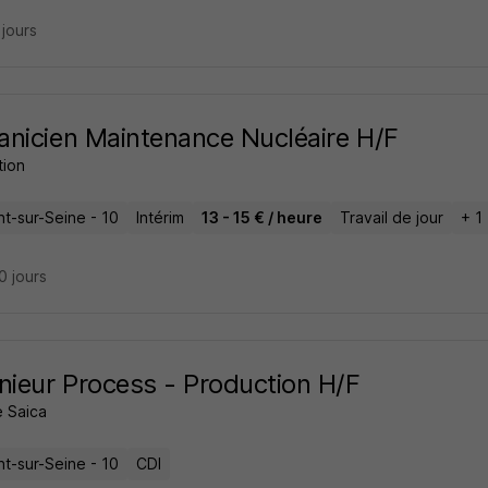
3 jours
nicien Maintenance Nucléaire H/F
tion
t-sur-Seine - 10
Intérim
13 - 15 € / heure
Travail de jour
+ 1
20 jours
nieur Process - Production H/F
 Saica
t-sur-Seine - 10
CDI