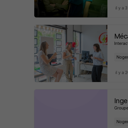
il y a 
Méca
Interac
Nogen
il y a 
Inge
Groupe
Nogen