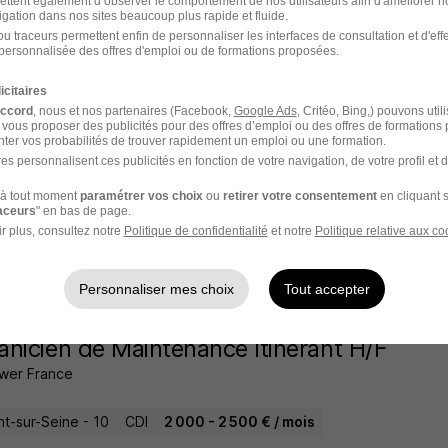
ettent également d’observer le comportement de nos utilisateurs afin d'améliorer no
igation dans nos sites beaucoup plus rapide et fluide.
17 jours
u traceurs permettent enfin de personnaliser les interfaces de consultation et d'eff
personnalisée des offres d'emploi ou de formations proposées.
icitaires
accord
, nous et nos partenaires (Facebook,
Google Ads
, Critéo, Bing,) pouvons util
nicien de Maintenance Expérimenté H/F
 vous proposer des publicités pour des offres d’emploi ou des offres de formations
ter vos probabilités de trouver rapidement un emploi ou une formation.
nseil
es personnalisent ces publicités en fonction de votre navigation, de votre profil et 
t-sur-Seine - 10
CDI
35 000 - 37 500 € / an
à tout moment
paramétrer vos choix
ou
retirer votre consentement
en cliquant s
raceurs
" en bas de page.
r plus, consultez notre
Politique de confidentialité
et notre
Politique relative aux co
28 jours
Personnaliser mes choix
Tout accepter
nicien de Maintenance Itinérant H/F
wer France
t-sur-Seine - 10
CDI
2 000 - 2 500 € / mois