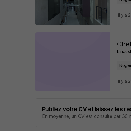
il y a 
Chef
L'Indus
Nogen
il y a 
Publiez votre CV et laissez les r
En moyenne, un CV est consulté par 30 re