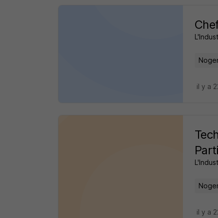
Chef
L'Indus
Nogen
il y a 
Tech
Part
L'Indus
Nogen
il y a 