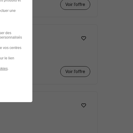
s produits et
Voir l’offre
ectuer une
iser des
 personnalisés
de vos centres
ur le lien
okies
.
Voir l’offre