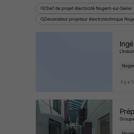
Chef de projet électricité Nogent-sur-Seine
Dessinateur projeteur électrotechnique Nog
Ingé
L'Indus
Nogen
il y a 
Prép
Group
Nogen