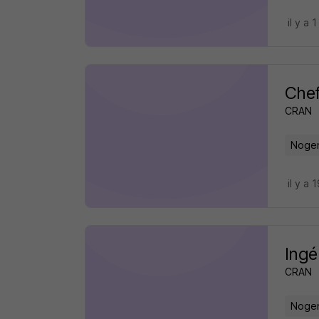
il y a 1
Chef
CRAN
Nogen
il y a 
Ingé
CRAN
Nogen