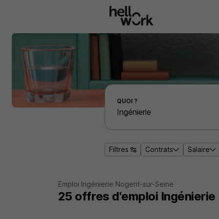
Aller au contenu principal
Effectuer une recherche d'emploi par localité
QUOI ?
Filtres
Contrats
Salaire
Emploi Ingénierie Nogent-sur-Seine
25
offres d'emploi
Ingénieri