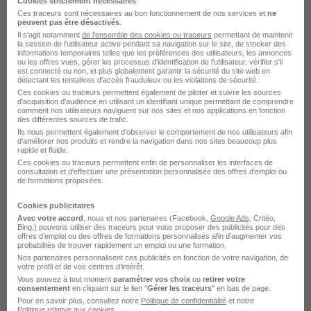
Voir l’offre
Cookies strictement nécessaires
il y a 21 jours
Ces traceurs sont nécessaires au bon fonctionnement de nos services et
ne
peuvent pas être désactivés
.
Il s'agit notamment
de l'ensemble des cookies ou traceurs
permettant de maintenir
la session de l'utilisateur active pendant sa navigation sur le site, de stocker des
informations temporaires telles que les préférences des utilisateurs, les annonces
ou les offres vues, gérer les processus d'identification de l'utilisateur, vérifier s'il
est connecté ou non, et plus globalement garantir la sécurité du site web en
détectant les tentatives d'accès frauduleux ou les violations de sécurité.
Ces cookies ou traceurs permettent également de piloter et suivre les sources
d'acquisition d'audience en utilisant un identifiant unique permettant de comprendre
comment nos utilisateurs naviguent sur nos sites et nos applications en fonction
Mécanicien TP Itinérant H/F
des différentes sources de trafic.
CHRONO Flex
Super recruteur
Ils nous permettent également d’observer le comportement de nos utilisateurs afin
d'améliorer nos produits et rendre la navigation dans nos sites beaucoup plus
rapide et fluide.
La Roche-sur-Yon - 85
CDI
2 300 - 2 800 € / mois
Ces cookies ou traceurs permettent enfin de personnaliser les interfaces de
consultation et d'effectuer une présentation personnalisée des offres d'emploi ou
de formations proposées.
Voir l’offre
Cookies publicitaires
il y a 15 jours
Avec votre accord
, nous et nos partenaires (Facebook,
Google Ads
, Critéo,
Bing,) pouvons utiliser des traceurs pour vous proposer des publicités pour des
offres d’emploi ou des offres de formations personnalisés afin d’augmenter vos
probabilités de trouver rapidement un emploi ou une formation.
Nos partenaires personnalisent ces publicités en fonction de votre navigation, de
votre profil et de vos centres d’intérêt.
Vous pouvez à tout moment
paramétrer vos choix
ou
retirer votre
consentement
en cliquant sur le lien "
Gérer les traceurs
" en bas de page.
Pour en savoir plus, consultez notre
Politique de confidentialité
et notre
Politique relative aux cookies
.