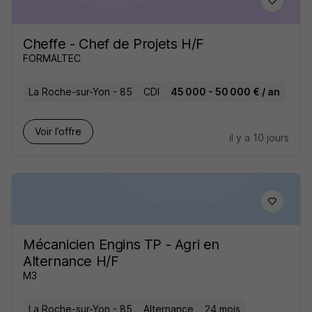
Cheffe - Chef de Projets H/F
FORMALTEC
La Roche-sur-Yon - 85
CDI
45 000 - 50 000 € / an
Voir l’offre
il y a 10 jours
Mécanicien Engins TP - Agri en
Alternance H/F
M3
La Roche-sur-Yon - 85
Alternance
24 mois