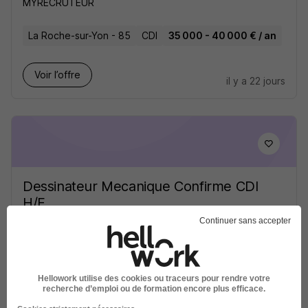
MYRECRUTEUR
La Roche-sur-Yon - 85
CDI
35 000 - 40 000 € / an
Voir l’offre
il y a 22 jours
Dessinateur Mecanique Confirme CDI
H/F
Menway Emploi
Continuer sans accepter
La Roche-sur-Yon - 85
CDI
35 000 - 40 000 € / an
Travail de jour
Hellowork utilise des cookies ou traceurs pour rendre votre
recherche d’emploi ou de formation encore plus efficace.