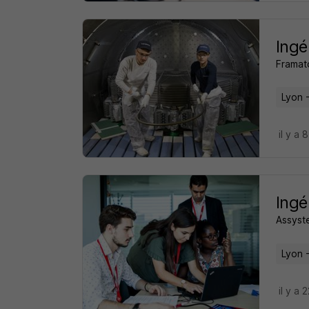
Ingé
Frama
Lyon 
il y a 
Ingé
Assyst
Lyon 
il y a 