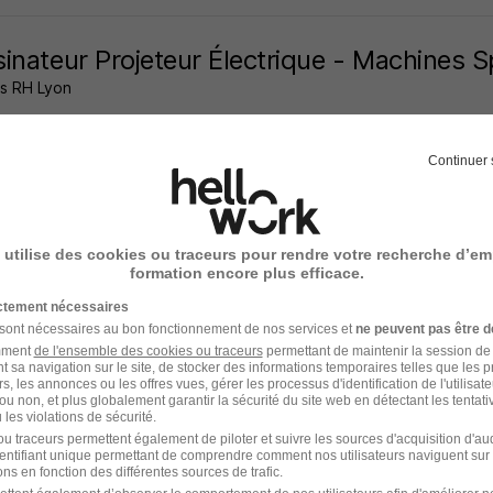
inateur Projeteur Électrique - Machines S
ns RH Lyon
es-Charpieu - 69
CDI
30 000 - 40 000 € / an
Continuer 
16 jours
 utilise des cookies ou traceurs pour rendre votre recherche d’em
formation encore plus efficace.
nicien Automatisme Gtc H/F
ictement nécessaires
 sont nécessaires au bon fonctionnement de nos services et
ne peuvent pas être d
ad
amment
de l'ensemble des cookies ou traceurs
permettant de maintenir la session de l
t sa navigation sur le site, de stocker des informations temporaires telles que les 
rs, les annonces ou les offres vues, gérer les processus d'identification de l'utilisateur,
es-Charpieu - 69
CDI
34 000 € / an
ou non, et plus globalement garantir la sécurité du site web en détectant les tentati
les violations de sécurité.
u traceurs permettent également de piloter et suivre les sources d'acquisition d'a
11 jours
identifiant unique permettant de comprendre comment nos utilisateurs naviguent sur 
ns en fonction des différentes sources de trafic.