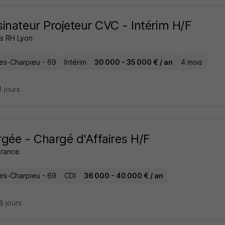
inateur Projeteur CVC - Intérim H/F
ns RH Lyon
es-Charpieu - 69
Intérim
30 000 - 35 000 € / an
4 mois
11 jours
gée - Chargé d'Affaires H/F
France
es-Charpieu - 69
CDI
36 000 - 40 000 € / an
28 jours