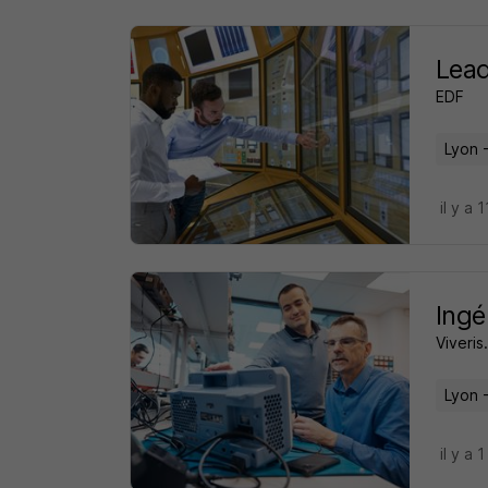
Lead
EDF
Lyon 
il y a 
Ingé
Viveris.
Lyon 
il y a 1