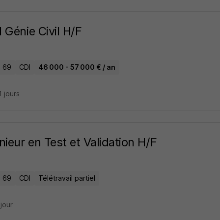
 Génie Civil H/F
- 69
CDI
46 000 - 57 000 € / an
11 jours
nieur en Test et Validation H/F
- 69
CDI
Télétravail partiel
 jour