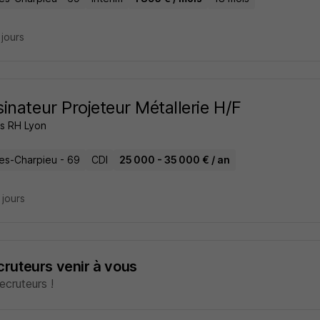
3 jours
inateur Projeteur Métallerie H/F
ns RH Lyon
es-Charpieu - 69
CDI
25 000 - 35 000 € / an
4 jours
ecruteurs venir à vous
cruteurs !