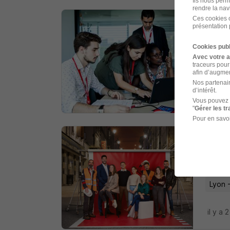
Ils nous perm
rendre la nav
Ces cookies o
présentation 
Ingé
Assyst
Cookies publ
Avec votre 
traceurs pour
Lyon 
afin d’augmen
Nos partenair
d’intérêt.
il y a 
Vous pouvez 
"
Gérer les t
Pour en savoi
Ingé
Eiffage
Lyon 
il y a 