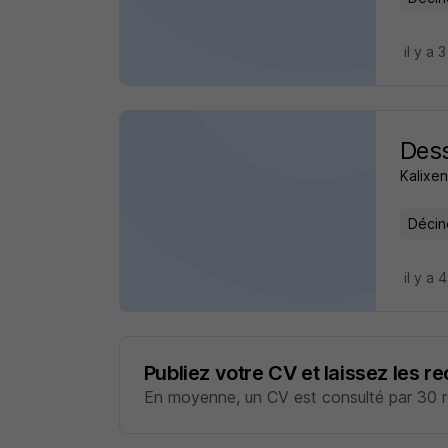
il y a 
Dess
Kalixe
Décin
il y a 
Publiez votre CV et laissez les r
En moyenne, un CV est consulté par 30 re