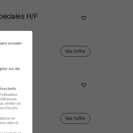
péciales H/F
sans accepter
Voir l’offre
ploi ou de
ésactivés
.
'utilisateur
préférences
 vérifier s'il
ves d'accès
Voir l’offre
udience en
nos sites et