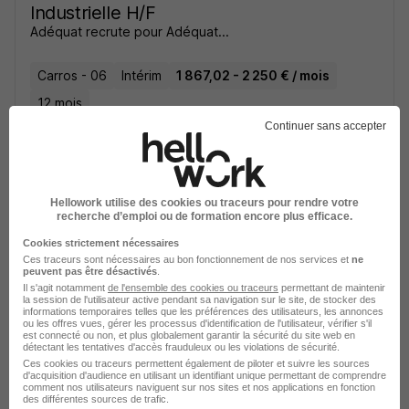
Industrielle H/F
Adéquat recrute pour Adéquat...
Carros - 06
Intérim
1 867,02 - 2 250 € / mois
12 mois
Continuer sans accepter
Voir l’offre
il y a 26 jours
Hellowork utilise des cookies ou traceurs pour rendre votre
recherche d’emploi ou de formation encore plus efficace.
Cookies strictement nécessaires
Ces traceurs sont nécessaires au bon fonctionnement de nos services et
ne
peuvent pas être désactivés
.
Il s'agit notamment
de l'ensemble des cookies ou traceurs
permettant de maintenir
Technicien de Maintenance H/F
la session de l'utilisateur active pendant sa navigation sur le site, de stocker des
informations temporaires telles que les préférences des utilisateurs, les annonces
Kalis Talents
Super recruteur
ou les offres vues, gérer les processus d'identification de l'utilisateur, vérifier s'il
est connecté ou non, et plus globalement garantir la sécurité du site web en
détectant les tentatives d'accès frauduleux ou les violations de sécurité.
Ces cookies ou traceurs permettent également de piloter et suivre les sources
Carros - 06
CDI
30 000 - 40 000 € / an
d'acquisition d'audience en utilisant un identifiant unique permettant de comprendre
comment nos utilisateurs naviguent sur nos sites et nos applications en fonction
des différentes sources de trafic.