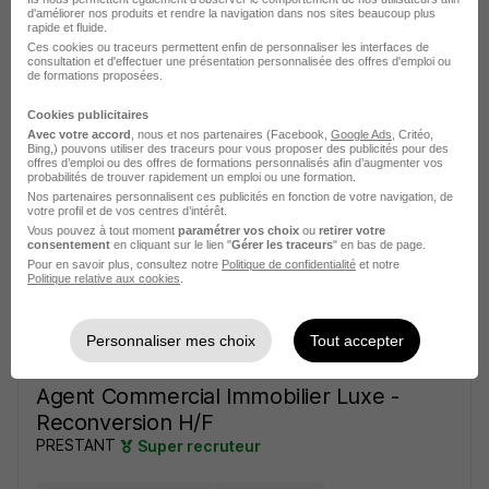
d'améliorer nos produits et rendre la navigation dans nos sites beaucoup plus
rapide et fluide.
Agent Commercial en Immobilier H/F
Ces cookies ou traceurs permettent enfin de personnaliser les interfaces de
consultation et d'effectuer une présentation personnalisée des offres d'emploi ou
Nestenn
de formations proposées.
Cookies publicitaires
Capbreton - 40
Indépendant
Avec votre accord
, nous et nos partenaires (Facebook,
Google Ads
, Critéo,
Bing,) pouvons utiliser des traceurs pour vous proposer des publicités pour des
40 000 - 90 000 € / an
Télétravail occasionnel
offres d’emploi ou des offres de formations personnalisés afin d’augmenter vos
probabilités de trouver rapidement un emploi ou une formation.
Nos partenaires personnalisent ces publicités en fonction de votre navigation, de
votre profil et de vos centres d’intérêt.
Voir l’offre
il y a 9 jours
Vous pouvez à tout moment
paramétrer vos choix
ou
retirer votre
consentement
en cliquant sur le lien "
Gérer les traceurs
" en bas de page.
Pour en savoir plus, consultez notre
Politique de confidentialité
et notre
Politique relative aux cookies
.
Personnaliser mes choix
Tout accepter
Agent Commercial Immobilier Luxe -
Reconversion H/F
PRESTANT
Super recruteur