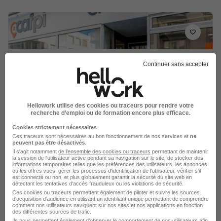
Courtier Mandataire en Prêts
Continuer sans accepter
Immobiliers Bénesse-Maremne 40
H/F
CAFPI
Hellowork utilise des cookies ou traceurs pour rendre votre
recherche d’emploi ou de formation encore plus efficace.
Bénesse-Maremne - 40
Indépendant
Cookies strictement nécessaires
Travail de jour
Ces traceurs sont nécessaires au bon fonctionnement de nos services et
ne
peuvent pas être désactivés
.
Il s'agit notamment
de l'ensemble des cookies ou traceurs
permettant de maintenir
la session de l'utilisateur active pendant sa navigation sur le site, de stocker des
Voir l’offre
informations temporaires telles que les préférences des utilisateurs, les annonces
il y a 20 jours
ou les offres vues, gérer les processus d'identification de l'utilisateur, vérifier s'il
est connecté ou non, et plus globalement garantir la sécurité du site web en
détectant les tentatives d'accès frauduleux ou les violations de sécurité.
Ces cookies ou traceurs permettent également de piloter et suivre les sources
d'acquisition d'audience en utilisant un identifiant unique permettant de comprendre
comment nos utilisateurs naviguent sur nos sites et nos applications en fonction
des différentes sources de trafic.
Ils nous permettent également d’observer le comportement de nos utilisateurs afin