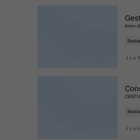
Gest
Immo d
Bastia
il y a 
Cons
CENTUR
Bastia
il y a 