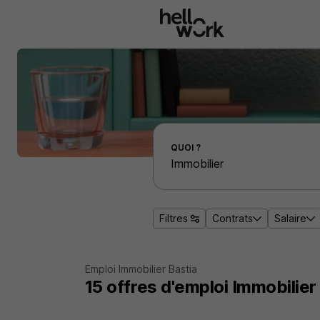
Aller au contenu principal
Effectuer une recherche d'emploi par localité
QUOI ?
Filtres
Contrats
Salaire
Emploi Immobilier Bastia
15
offres d'emploi
Immobilier