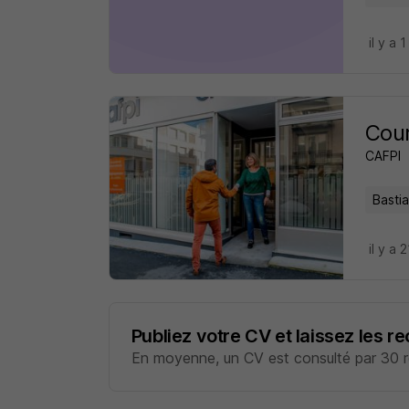
il y a 1
Cour
CAFPI
Bastia
il y a 
Publiez votre CV et laissez les r
En moyenne, un CV est consulté par 30 re