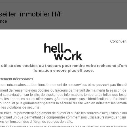
eiller Immobilier H/F
ance
 - 2B
Indépendant
40 000 - 80 000 € / an
Continuer 
3 jours
 utilise des cookies ou traceurs pour rendre votre recherche d’em
formation encore plus efficace.
ultant Immobilier Indépendant - Expert e
ictement nécessaires
 sont nécessaires au bon fonctionnement de nos services et
ne peuvent pas être d
amment
de l'ensemble des cookies ou traceurs
permettant de maintenir la session de l
t sa navigation sur le site, de stocker des informations temporaires telles que les 
 - 2B
Indépendant
rs, les annonces ou les offres vues, gérer les processus d'identification de l'utilisateur,
ou non, et plus globalement garantir la sécurité du site web en détectant les tentati
les violations de sécurité.
u traceurs permettent également de piloter et suivre les sources d'acquisition d'a
3 jours
identifiant unique permettant de comprendre comment nos utilisateurs naviguent sur 
ns en fonction des différentes sources de trafic.