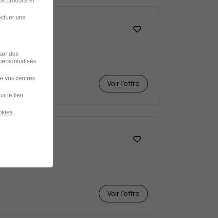
s produits et
ectuer une
iser des
 personnalisés
de vos centres
Voir l’offre
ur le lien
okies
.
Voir l’offre