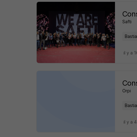
Cons
Safti
Bastia
il y a 
Cons
Orpi
Bastia
il y a 