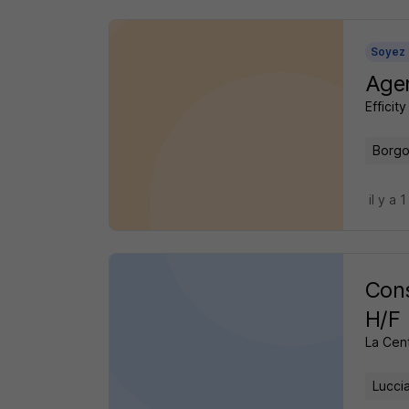
Soyez 
Agen
Efficity
Borgo
il y a 1
Cons
H/F
La Cen
Lucci