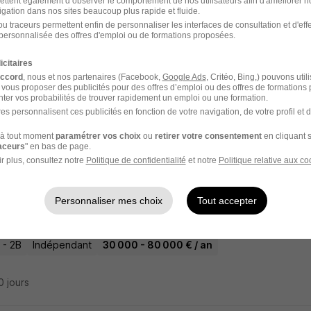
ettent également d’observer le comportement de nos utilisateurs afin d'améliorer no
igation dans nos sites beaucoup plus rapide et fluide.
u traceurs permettent enfin de personnaliser les interfaces de consultation et d'eff
eiller Immobilier H/F
personnalisée des offres d'emploi ou de formations proposées.
y 21
icitaires
accord
, nous et nos partenaires (Facebook,
Google Ads
, Critéo, Bing,) pouvons util
 - 2B
Indépendant
 vous proposer des publicités pour des offres d’emploi ou des offres de formations
ter vos probabilités de trouver rapidement un emploi ou une formation.
es personnalisent ces publicités en fonction de votre navigation, de votre profil et 
7 jours
à tout moment
paramétrer vos choix
ou
retirer votre consentement
en cliquant s
raceurs
" en bas de page.
r plus, consultez notre
Politique de confidentialité
et notre
Politique relative aux co
eiller Immobilier H/F
Personnaliser mes choix
Tout accepter
home
 - 2B
Indépendant
30 000 - 80 000 € / an
10 jours