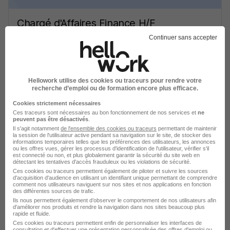
Chargé d'Affaires Finance H/F
Ass Gestion Promo Cent Europ Entr Innov
Continuer sans accepter
Nîmes - 30
CDI
Hellowork utilise des cookies ou traceurs pour rendre votre
Voir l’offre
recherche d’emploi ou de formation encore plus efficace.
il y a 2 jours
Cookies strictement nécessaires
Ces traceurs sont nécessaires au bon fonctionnement de nos services et
ne
peuvent pas être désactivés
.
Il s'agit notamment
de l'ensemble des cookies ou traceurs
permettant de maintenir
la session de l'utilisateur active pendant sa navigation sur le site, de stocker des
informations temporaires telles que les préférences des utilisateurs, les annonces
ou les offres vues, gérer les processus d'identification de l'utilisateur, vérifier s'il
est connecté ou non, et plus globalement garantir la sécurité du site web en
détectant les tentatives d'accès frauduleux ou les violations de sécurité.
Temps Partiel - Responsable Fiscalité
Ces cookies ou traceurs permettent également de piloter et suivre les sources
d'acquisition d'audience en utilisant un identifiant unique permettant de comprendre
H/F
comment nos utilisateurs naviguent sur nos sites et nos applications en fonction
des différentes sources de trafic.
Bastide Le Confort Médical
Ils nous permettent également d’observer le comportement de nos utilisateurs afin
d'améliorer nos produits et rendre la navigation dans nos sites beaucoup plus
rapide et fluide.
Caissargues - 30
CDI
Temps partiel
Ces cookies ou traceurs permettent enfin de personnaliser les interfaces de
consultation et d'effectuer une présentation personnalisée des offres d'emploi ou