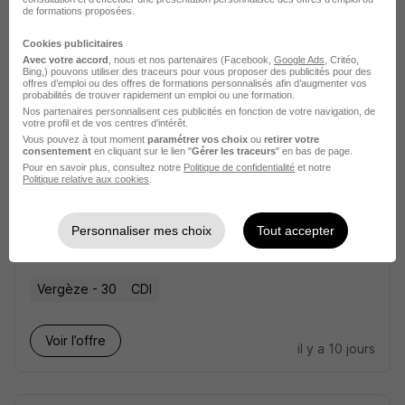
40 000 - 50 000 € / an
de formations proposées.
Cookies publicitaires
Voir l’offre
Avec votre accord
, nous et nos partenaires (Facebook,
Google Ads
, Critéo,
il y a 28 jours
Bing,) pouvons utiliser des traceurs pour vous proposer des publicités pour des
offres d’emploi ou des offres de formations personnalisés afin d’augmenter vos
probabilités de trouver rapidement un emploi ou une formation.
Nos partenaires personnalisent ces publicités en fonction de votre navigation, de
votre profil et de vos centres d’intérêt.
Vous pouvez à tout moment
paramétrer vos choix
ou
retirer votre
consentement
en cliquant sur le lien "
Gérer les traceurs
" en bas de page.
Pour en savoir plus, consultez notre
Politique de confidentialité
et notre
Politique relative aux cookies
.
Conseiller Financier - Conseillère
Financière Clientèle Professio H/F
Personnaliser mes choix
Tout accepter
mon Financement Pro
Vergèze - 30
CDI
Voir l’offre
il y a 10 jours