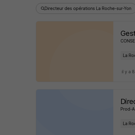
Directeur des opérations La Roche-sur-Yon
Gest
CONSEI
La Ro
il y a 
Dire
Prod-A
La Ro