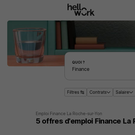
Aller au contenu principal
Effectuer une recherche d'emploi par localité
QUOI ?
Filtres
Contrats
Salaire
Emploi Finance La Roche-sur-Yon
5
offres d'emploi
Finance La