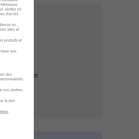
préférences
 vérifier s'il
ves d'accès
udience en
nos sites et
echerche
s produits et
e-sur-Yon
ectuer une
iser des
à La Roche-sur-Yon
 personnalisés
de vos centres
ur le lien
okies
.