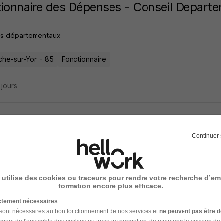
ionnaire des Dépenses - Conseil Departe
ls départementaux
che-sur-Yon - 85
Fonctionnaire
6 jours
 de Centre Travaux en Réparation Ouvrag
Continuer 
on et Associés
Super recruteur
ns - La Ferrière - 85
CDI
45 000,04 - 60 000 € / an
Télétrava
 utilise des cookies ou traceurs pour rendre votre recherche d’em
formation encore plus efficace.
13 heures
ictement nécessaires
 sont nécessaires au bon fonctionnement de nos services et
ne peuvent pas être d
amment
de l'ensemble des cookies ou traceurs
permettant de maintenir la session de l