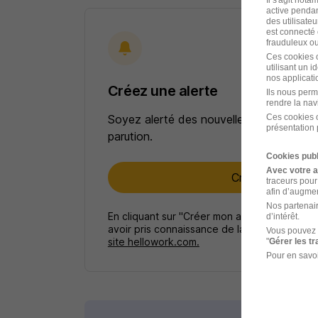
active pendan
des utilisateu
est connecté 
frauduleux ou 
Ces cookies o
utilisant un 
nos applicatio
Créez une alerte
Ils nous perm
rendre la nav
Ces cookies o
Soyez alerté des nouvelles offres pour 
présentation 
parution.
Cookies publ
Avec votre 
Créer mon alert
traceurs pour
afin d’augmen
Nos partenair
En cliquant sur "Créer mon alerte", vous ac
d’intérêt.
avoir pris connaissance de la
politique de p
Vous pouvez 
site hellowork.com.
"
Gérer les t
Pour en savoi