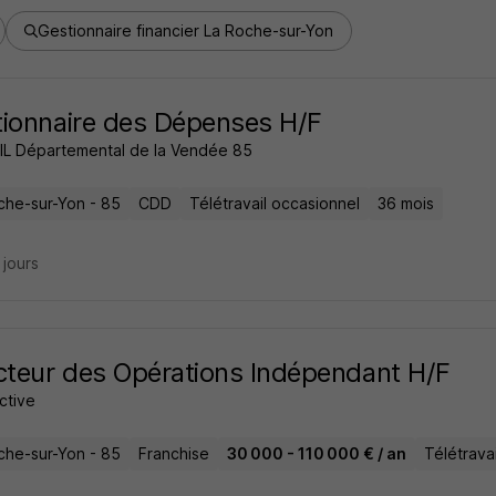
Gestionnaire financier La Roche-sur-Yon
ionnaire des Dépenses H/F
L Départemental de la Vendée 85
che-sur-Yon - 85
CDD
Télétravail occasionnel
36 mois
8 jours
cteur des Opérations Indépendant H/F
ctive
che-sur-Yon - 85
Franchise
30 000 - 110 000 € / an
Télétravai