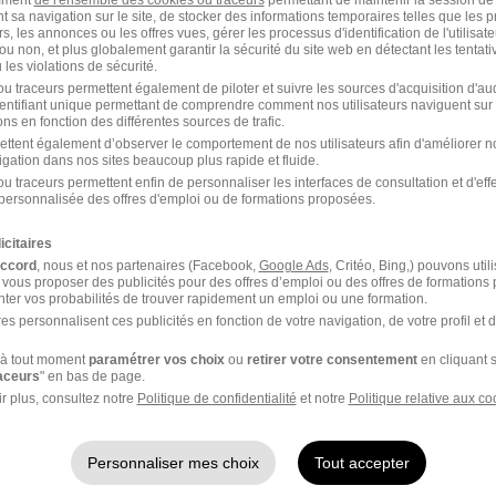
t sa navigation sur le site, de stocker des informations temporaires telles que les 
rs, les annonces ou les offres vues, gérer les processus d'identification de l'utilisateur,
ou non, et plus globalement garantir la sécurité du site web en détectant les tentati
les violations de sécurité.
u traceurs permettent également de piloter et suivre les sources d'acquisition d'a
identifiant unique permettant de comprendre comment nos utilisateurs naviguent sur 
ns en fonction des différentes sources de trafic.
Élargissez votre r
ettent également d’observer le comportement de nos utilisateurs afin d'améliorer no
igation dans nos sites beaucoup plus rapide et fluide.
Emploi Finance La Roch
u traceurs permettent enfin de personnaliser les interfaces de consultation et d'eff
cette recherche dès leur
personnalisée des offres d'emploi ou de formations proposées.
Emploi Finance
icitaires
Emploi à La Roche-sur-Yon
accord
, nous et nos partenaires (Facebook,
Google Ads
, Critéo, Bing,) pouvons util
Entreprises qui recrutent 
e
 vous proposer des publicités pour des offres d’emploi ou des offres de formations
ter vos probabilités de trouver rapidement un emploi ou une formation.
es personnalisent ces publicités en fonction de votre navigation, de votre profil et 
ceptez les
CGU
et déclarez
rotection des données du
à tout moment
paramétrer vos choix
ou
retirer votre consentement
en cliquant s
raceurs
" en bas de page.
r plus, consultez notre
Politique de confidentialité
et notre
Politique relative aux co
Personnaliser mes choix
Tout accepter