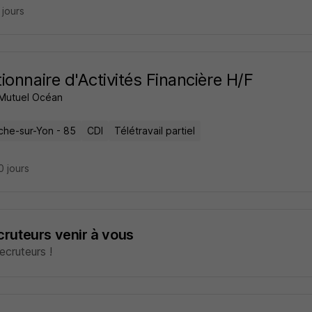
7 jours
ionnaire d'Activités Financière H/F
 Mutuel Océan
che-sur-Yon - 85
CDI
Télétravail partiel
10 jours
ecruteurs venir à vous
cruteurs !