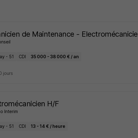
nicien de Maintenance - Electromécanici
nseil
ay - 51
CDI
35 000 - 38 000 € / an
10 jours
tromécanicien H/F
o Interim
ay - 51
CDI
13 - 14 € / heure