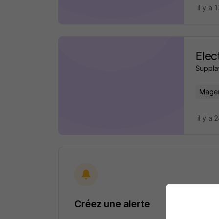
il y a 
Elec
Suppla
Magen
il y a 
Créez une alerte