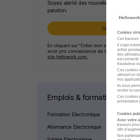
Soyez alerté des nouvelles offres pour 
parution.
Hellowork
Créer mon alert
Cookies str
Ces traceurs
En cliquant sur "Créer mon alerte", vous ac
Il s'agit not
active pendan
avoir pris connaissance de la
politique de p
des utilisateu
site hellowork.com.
est connecté 
frauduleux ou 
Ces cookies o
utilisant un 
nos applicatio
Ils nous perm
rendre la nav
Emplois & formations
Ces cookies o
présentation 
Formation Electronique
Cookies publ
Avec votre 
traceurs pour
Alternance Electronique
afin d’augmen
Nos partenair
Salaire Electronique