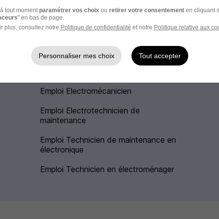
à tout moment
paramétrer vos choix
ou
retirer votre consentement
en cliquant s
raceurs
" en bas de page.
r plus, consultez notre
Politique de confidentialité
et notre
Politique relative aux co
Personnaliser mes choix
Tout accepter
Emploi Electromécanicien
Emploi Electrotechnicien de
maintenance
Emploi Technicien de maintenance en
électronique
Emploi Technicien en électroménager