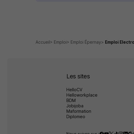
Accueil
Emploi
Emploi Épernay
Emploi Electr
Les sites
HelloCV
Helloworkplace
BDM
Jobijoba
Maformation
Diplomeo
Nous suivre sur :