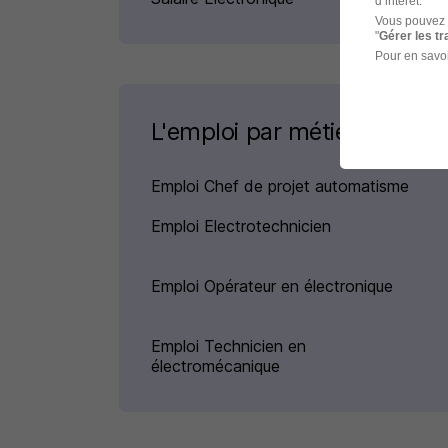
d’intérêt.
Vous pouvez 
"
Gérer les t
Pour en savoi
L'emploi par métier
Emploi Chef de projet automatisme
Emploi Electrotechnicien
Emploi Opérateur en électronique
Emploi Technicien en
électromécanique