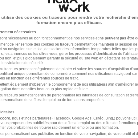
Emploi Electronique Épe
cette recherche dès leur
Emploi Electronique
 utilise des cookies ou traceurs pour rendre votre recherche d’em
Emploi à Épernay
formation encore plus efficace.
Entreprises qui recrutent 
e
ictement nécessaires
 sont nécessaires au bon fonctionnement de nos services et
ne peuvent pas être d
ceptez les
amment
de l'ensemble des cookies ou traceurs
CGU
et déclarez
permettant de maintenir la session de l
t sa navigation sur le site, de stocker des informations temporaires telles que les 
rotection des données du
rs, les annonces ou les offres vues, gérer les processus d'identification de l'utilisateur,
ou non, et plus globalement garantir la sécurité du site web en détectant les tentati
les violations de sécurité.
u traceurs permettent également de piloter et suivre les sources d'acquisition d'a
identifiant unique permettant de comprendre comment nos utilisateurs naviguent sur 
ns en fonction des différentes sources de trafic.
ettent également d’observer le comportement de nos utilisateurs afin d'améliorer no
igation dans nos sites beaucoup plus rapide et fluide.
u traceurs permettent enfin de personnaliser les interfaces de consultation et d'eff
personnalisée des offres d'emploi ou de formations proposées.
Emploi Electronique
icitaires
accord
, nous et nos partenaires (Facebook,
Google Ads
, Critéo, Bing,) pouvons util
 vous proposer des publicités pour des offres d’emploi ou des offres de formations
Stage Electronique
ter vos probabilités de trouver rapidement un emploi ou une formation.
es personnalisent ces publicités en fonction de votre navigation, de votre profil et 
Métiers Electronique