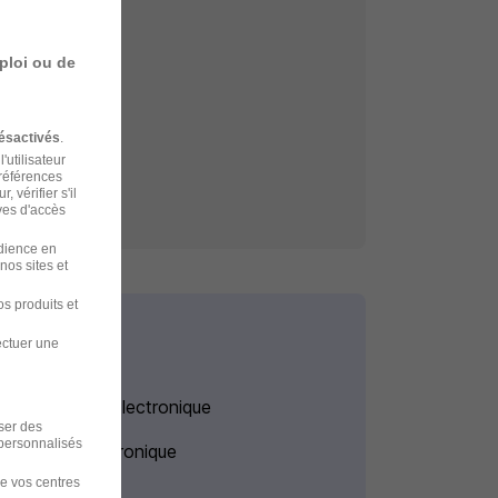
rnay
ploi ou de
à Épernay
ésactivés
.
'utilisateur
préférences
 vérifier s'il
ves d'accès
udience en
nos sites et
s produits et
ectuer une
Entreprises Electronique
iser des
 personnalisés
Intérim Electronique
de vos centres