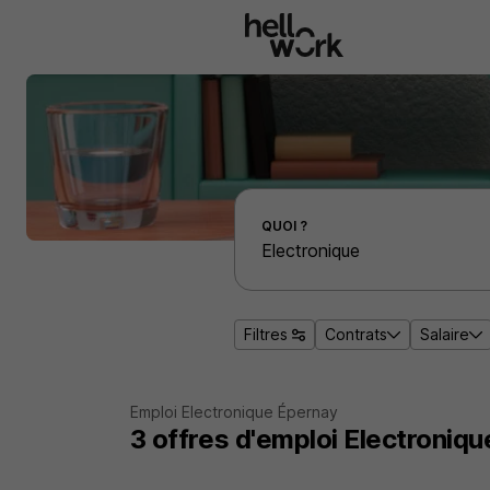
Aller au contenu principal
Effectuer une recherche d'emploi par localité
QUOI ?
Filtres
Contrats
Salaire
Emploi Electronique Épernay
3
offres d'emploi
Electroniqu