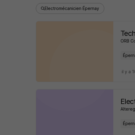
Electromécanicien Épernay
Tech
ORB Co
Épern
il y a 
Elec
Altereg
Épern