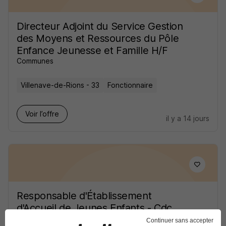
Directeur Adjoint du Service Gestion
des Moyens et Ressources du Pôle
Enfance Jeunesse et Famille H/F
Communes
Villenave-de-Rions - 33
Fonctionnaire
Voir l’offre
il y a 14 jours
Responsable d'Établissement
d'Accueil de Jeunes Enfants - Cdc
Convergence Garonne H/F
Continuer sans accepter