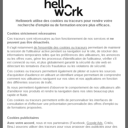
Etablissements publics de coopération
intercommunale
Hellowork utilise des cookies ou traceurs pour rendre votre
Cadillac-sur-Garonne - 33
Fonctionnaire
recherche d’emploi ou de formation encore plus efficace.
Cookies strictement nécessaires
Voir l’offre
Ces traceurs sont nécessaires au bon fonctionnement de nos services et
ne
il y a 19 jours
peuvent pas être désactivés
.
Il s'agit notamment
de l'ensemble des cookies ou traceurs
permettant de maintenir
la session de l'utilisateur active pendant sa navigation sur le site, de stocker des
informations temporaires telles que les préférences des utilisateurs, les annonces
ou les offres vues, gérer les processus d'identification de l'utilisateur, vérifier s'il
est connecté ou non, et plus globalement garantir la sécurité du site web en
détectant les tentatives d'accès frauduleux ou les violations de sécurité.
Ces cookies ou traceurs permettent également de piloter et suivre les sources
d'acquisition d'audience en utilisant un identifiant unique permettant de comprendre
comment nos utilisateurs naviguent sur nos sites et nos applications en fonction
des différentes sources de trafic.
Directeur Adjoint d'Accueil de Loisirs
Ils nous permettent également d’observer le comportement de nos utilisateurs afin
sans Hébergement - Cdc du Reolais
d'améliorer nos produits et rendre la navigation dans nos sites beaucoup plus
rapide et fluide.
en Sud Gironde H/F
Ces cookies ou traceurs permettent enfin de personnaliser les interfaces de
Etablissements publics de coopération
consultation et d'effectuer une présentation personnalisée des offres d'emploi ou
de formations proposées.
intercommunale
Cookies publicitaires
Savignac - 33
Fonctionnaire
Avec votre accord
, nous et nos partenaires (Facebook,
Google Ads
, Critéo,
Bing,) pouvons utiliser des traceurs pour vous proposer des publicités pour des