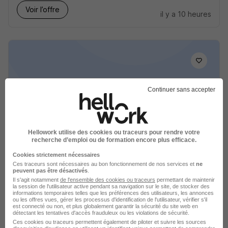
Voir l’offre
il y a 10 heures
Continuer sans accepter
Agent de Surveillance des Voies
Publiques Asvp - Mairie de Fleury-
Merogis H/F
Communes
Hellowork utilise des cookies ou traceurs pour rendre votre
recherche d’emploi ou de formation encore plus efficace.
Fleury-Mérogis - 91
Fonctionnaire
Cookies strictement nécessaires
Ces traceurs sont nécessaires au bon fonctionnement de nos services et
ne
peuvent pas être désactivés
.
Voir l’offre
Il s'agit notamment
de l'ensemble des cookies ou traceurs
permettant de maintenir
il y a 1 jour
la session de l'utilisateur active pendant sa navigation sur le site, de stocker des
informations temporaires telles que les préférences des utilisateurs, les annonces
ou les offres vues, gérer les processus d'identification de l'utilisateur, vérifier s'il
est connecté ou non, et plus globalement garantir la sécurité du site web en
détectant les tentatives d'accès frauduleux ou les violations de sécurité.
Ces cookies ou traceurs permettent également de piloter et suivre les sources