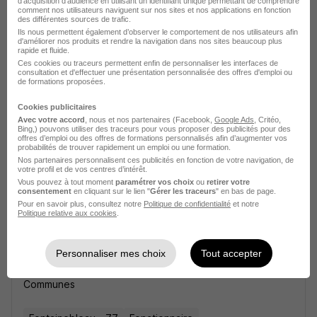
d'acquisition d'audience en utilisant un identifiant unique permettant de comprendre
comment nos utilisateurs naviguent sur nos sites et nos applications en fonction
des différentes sources de trafic.
Ils nous permettent également d’observer le comportement de nos utilisateurs afin
d'améliorer nos produits et rendre la navigation dans nos sites beaucoup plus
Agent de Police Municipale - Mairie de
rapide et fluide.
Saint-Pierre-Du-Perray H/F
Ces cookies ou traceurs permettent enfin de personnaliser les interfaces de
consultation et d'effectuer une présentation personnalisée des offres d'emploi ou
Communes
de formations proposées.
Cookies publicitaires
Saint-Pierre-du-Perray - 91
Fonctionnaire
Avec votre accord
, nous et nos partenaires (Facebook,
Google Ads
, Critéo,
Bing,) pouvons utiliser des traceurs pour vous proposer des publicités pour des
offres d’emploi ou des offres de formations personnalisés afin d’augmenter vos
probabilités de trouver rapidement un emploi ou une formation.
Voir l’offre
il y a 1 jour
Nos partenaires personnalisent ces publicités en fonction de votre navigation, de
votre profil et de vos centres d’intérêt.
Vous pouvez à tout moment
paramétrer vos choix
ou
retirer votre
consentement
en cliquant sur le lien "
Gérer les traceurs
" en bas de page.
Pour en savoir plus, consultez notre
Politique de confidentialité
et notre
Politique relative aux cookies
.
Personnaliser mes choix
Tout accepter
Policier Municipal - Fontainebleau H/F
Communes