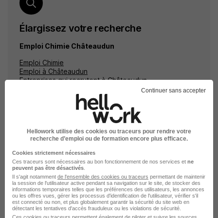
Élargissez votre recherche
Emploi Chimie Châteaudun
Emploi Chimie
Emploi à Châteaudun
Entreprises qui recrutent à Châteaudun
Continuer sans accepter
Hellowork utilise des cookies ou traceurs pour rendre votre
Emplois & formations
recherche d’emploi ou de formation encore plus efficace.
Cookies strictement nécessaires
Ces traceurs sont nécessaires au bon fonctionnement de nos services et
ne
Formation Chimie
peuvent pas être désactivés
.
Emploi Chimie
Il s'agit notamment
de l'ensemble des cookies ou traceurs
permettant de maintenir
la session de l'utilisateur active pendant sa navigation sur le site, de stocker des
Entreprises Chimie
informations temporaires telles que les préférences des utilisateurs, les annonces
ou les offres vues, gérer les processus d'identification de l'utilisateur, vérifier s'il
est connecté ou non, et plus globalement garantir la sécurité du site web en
Alternance Chimie
détectant les tentatives d'accès frauduleux ou les violations de sécurité.
Ces cookies ou traceurs permettent également de piloter et suivre les sources