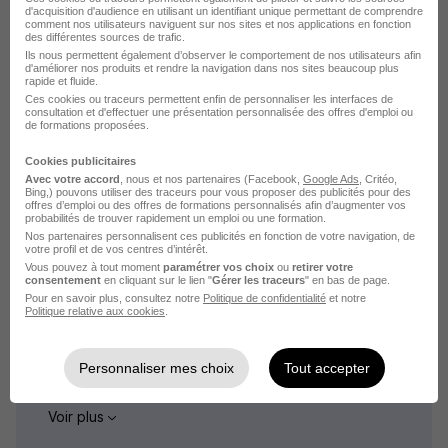
Stage Chimie
d'acquisition d'audience en utilisant un identifiant unique permettant de comprendre
comment nos utilisateurs naviguent sur nos sites et nos applications en fonction
Intérim Chimie
des différentes sources de trafic.
Ils nous permettent également d’observer le comportement de nos utilisateurs afin
Voir plus
d'améliorer nos produits et rendre la navigation dans nos sites beaucoup plus
rapide et fluide.
Ces cookies ou traceurs permettent enfin de personnaliser les interfaces de
consultation et d'effectuer une présentation personnalisée des offres d'emploi ou
de formations proposées.
Cookies publicitaires
Avec votre accord
, nous et nos partenaires (Facebook,
Google Ads
, Critéo,
L'emploi par métier
Bing,) pouvons utiliser des traceurs pour vous proposer des publicités pour des
offres d’emploi ou des offres de formations personnalisés afin d’augmenter vos
probabilités de trouver rapidement un emploi ou une formation.
Nos partenaires personnalisent ces publicités en fonction de votre navigation, de
Emploi Agent de laboratoire
votre profil et de vos centres d’intérêt.
Emploi Ingénieur chimiste
Vous pouvez à tout moment
paramétrer vos choix
ou
retirer votre
consentement
en cliquant sur le lien "
Gérer les traceurs
" en bas de page.
Emploi Ingénieur en chimie et matériaux
Pour en savoir plus, consultez notre
Politique de confidentialité
et notre
Politique relative aux cookies
.
Emploi Laborantin
Emploi Opérateur chimie
Personnaliser mes choix
Tout accepter
Emploi Opérateur production pharmaceutique
Voir plus