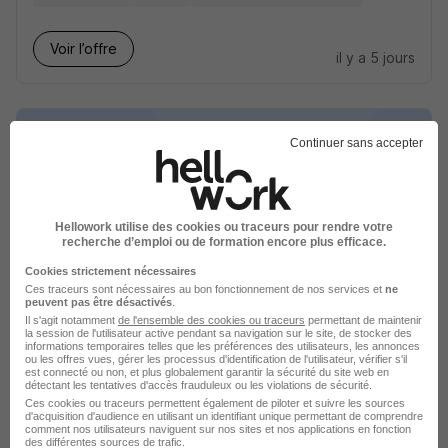
Voir l’offre
il y a 5 jours
Continuer sans accepter
Manoeuvre Marseille H/F
Hellowork utilise des cookies ou traceurs pour rendre votre
Intérim Nation
recherche d’emploi ou de formation encore plus efficace.
Cookies strictement nécessaires
Vitrolles - 13
Intérim
20 000 - 25 000 € / an
Ces traceurs sont nécessaires au bon fonctionnement de nos services et
ne
peuvent pas être désactivés
.
Il s'agit notamment
de l'ensemble des cookies ou traceurs
permettant de maintenir
la session de l'utilisateur active pendant sa navigation sur le site, de stocker des
Voir l’offre
il y a 5 jours
informations temporaires telles que les préférences des utilisateurs, les annonces
ou les offres vues, gérer les processus d'identification de l'utilisateur, vérifier s'il
est connecté ou non, et plus globalement garantir la sécurité du site web en
détectant les tentatives d'accès frauduleux ou les violations de sécurité.
Ces cookies ou traceurs permettent également de piloter et suivre les sources
d'acquisition d'audience en utilisant un identifiant unique permettant de comprendre
comment nos utilisateurs naviguent sur nos sites et nos applications en fonction
des différentes sources de trafic.