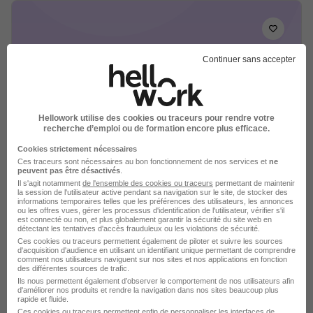
Continuer sans accepter
Macon VRD H/F
Jubil Intérim
Hellowork utilise des cookies ou traceurs pour rendre votre
Vienne - 38
Intérim
18 mois
recherche d’emploi ou de formation encore plus efficace.
Cookies strictement nécessaires
Voir l’offre
Ces traceurs sont nécessaires au bon fonctionnement de nos services et
ne
il y a 1 jour
peuvent pas être désactivés
.
Il s'agit notamment
de l'ensemble des cookies ou traceurs
permettant de maintenir
la session de l'utilisateur active pendant sa navigation sur le site, de stocker des
informations temporaires telles que les préférences des utilisateurs, les annonces
ou les offres vues, gérer les processus d'identification de l'utilisateur, vérifier s'il
est connecté ou non, et plus globalement garantir la sécurité du site web en
détectant les tentatives d'accès frauduleux ou les violations de sécurité.
Ces cookies ou traceurs permettent également de piloter et suivre les sources
d'acquisition d'audience en utilisant un identifiant unique permettant de comprendre
comment nos utilisateurs naviguent sur nos sites et nos applications en fonction
des différentes sources de trafic.
Electricien Industriel H/F
Ils nous permettent également d’observer le comportement de nos utilisateurs afin
Aprojob Bourgoin
d'améliorer nos produits et rendre la navigation dans nos sites beaucoup plus
rapide et fluide.
Ces cookies ou traceurs permettent enfin de personnaliser les interfaces de