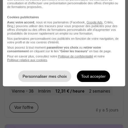
Vienne - 38
Intérim
12,31 - 13 € / heure
4 mois
consultation et d'effectuer une présentation personnalisée des offres d'emploi ou
de formations proposées.
Cookies publicitaires
Voir l’offre
il y a 2 jours
Avec votre accord
, nous et nos partenaires (Facebook,
Google Ads
, Critéo,
Bing,) pouvons utiliser des traceurs pour vous proposer des publicités pour des
offres d’emploi ou des offres de formations personnalisés afin d’augmenter vos
probabilités de trouver rapidement un emploi ou une formation.
Nos partenaires personnalisent ces publicités en fonction de votre navigation, de
votre profil et de vos centres d’intérêt.
Vous pouvez à tout moment
paramétrer vos choix
ou
retirer votre
consentement
en cliquant sur le lien "
Gérer les traceurs
" en bas de page.
Pour en savoir plus, consultez notre
Politique de confidentialité
et notre
Politique relative aux cookies
.
Électricien Câbleur H/F
Contact RH - Vienne recrutement
Personnaliser mes choix
Tout accepter
Super recruteur
Vienne - 38
Intérim
12,31 € / heure
2 semaines
Voir l’offre
il y a 5 jours