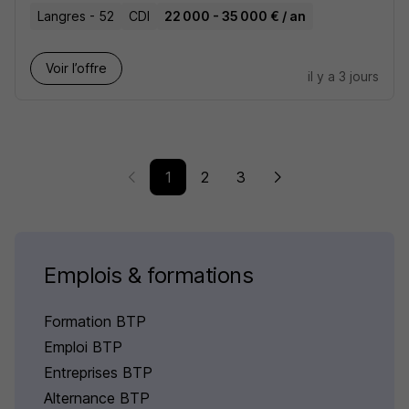
Langres - 52
CDI
22 000 - 35 000 € / an
Voir l’offre
il y a 3 jours
1
2
3
Emplois & formations
Formation BTP
Emploi BTP
Entreprises BTP
Alternance BTP