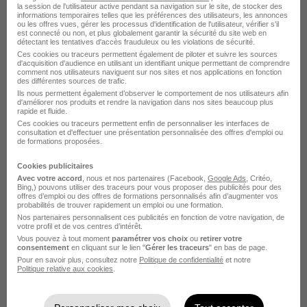
la session de l'utilisateur active pendant sa navigation sur le site, de stocker des
informations temporaires telles que les préférences des utilisateurs, les annonces
ou les offres vues, gérer les processus d'identification de l'utilisateur, vérifier s'il
est connecté ou non, et plus globalement garantir la sécurité du site web en
détectant les tentatives d'accès frauduleux ou les violations de sécurité.
Ces cookies ou traceurs permettent également de piloter et suivre les sources
d'acquisition d'audience en utilisant un identifiant unique permettant de comprendre
comment nos utilisateurs naviguent sur nos sites et nos applications en fonction
des différentes sources de trafic.
Peintre en Bâtiment H/F
Ils nous permettent également d’observer le comportement de nos utilisateurs afin
Camo Groupe
d'améliorer nos produits et rendre la navigation dans nos sites beaucoup plus
rapide et fluide.
Ces cookies ou traceurs permettent enfin de personnaliser les interfaces de
Langres - 52
Intérim
13,86 - 14,75 € / heure
consultation et d'effectuer une présentation personnalisée des offres d'emploi ou
de formations proposées.
Cookies publicitaires
Voir l’offre
il y a 15 jours
Avec votre accord
, nous et nos partenaires (Facebook,
Google Ads
, Critéo,
Bing,) pouvons utiliser des traceurs pour vous proposer des publicités pour des
offres d’emploi ou des offres de formations personnalisés afin d’augmenter vos
probabilités de trouver rapidement un emploi ou une formation.
Nos partenaires personnalisent ces publicités en fonction de votre navigation, de
votre profil et de vos centres d’intérêt.
Vous pouvez à tout moment
paramétrer vos choix
ou
retirer votre
consentement
en cliquant sur le lien "
Gérer les traceurs
" en bas de page.
Pour en savoir plus, consultez notre
Politique de confidentialité
et notre
Politique relative aux cookies
.
Conducteur d'Engins H/F
Temporis Interim