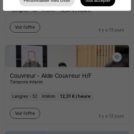
Personnaliser mes choix
Tout accepter
Langres - 52
Intérim
12,31 € / heure
Voir l’offre
il y a 13 jours
Couvreur - Aide Couvreur H/F
Temporis Interim
Langres - 52
Intérim
12,31 € / heure
Voir l’offre
il y a 13 jours