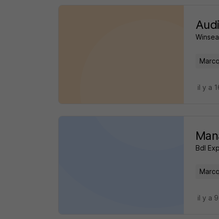
Audi
Winsea
Marcq
il y a 
Mana
Bdl Ex
Marcq
il y a 