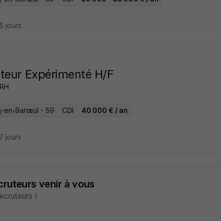
25 jours
teur Expérimenté H/F
bRH
-en-Barœul - 59
CDI
40 000 € / an
27 jours
ecruteurs venir à vous
cruteurs !