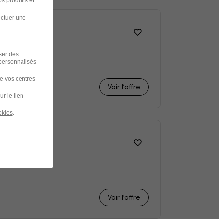
s produits et
ectuer une
iser des
 personnalisés
de vos centres
Voir l’offre
ur le lien
okies
.
Voir l’offre