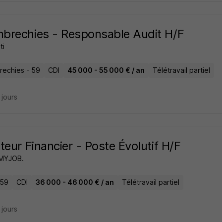
rechies - Responsable Audit H/F
ti
echies - 59
CDI
45 000 - 55 000 € / an
Télétravail partiel
7 jours
teur Financier - Poste Évolutif H/F
MYJOB.
 59
CDI
36 000 - 46 000 € / an
Télétravail partiel
7 jours