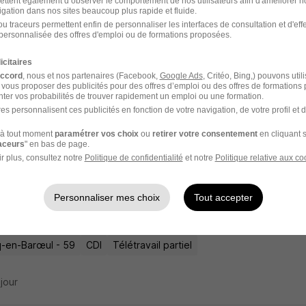
ettent également d’observer le comportement de nos utilisateurs afin d'améliorer no
igation dans nos sites beaucoup plus rapide et fluide.
u traceurs permettent enfin de personnaliser les interfaces de consultation et d'eff
personnalisée des offres d'emploi ou de formations proposées.
 de Mission Audit H/F
it
icitaires
accord
, nous et nos partenaires (Facebook,
Google Ads
, Critéo, Bing,) pouvons util
 vous proposer des publicités pour des offres d’emploi ou des offres de formations
-en-Barœul - 59
CDI
Télétravail partiel
ter vos probabilités de trouver rapidement un emploi ou une formation.
es personnalisent ces publicités en fonction de votre navigation, de votre profil et 
 jour
à tout moment
paramétrer vos choix
ou
retirer votre consentement
en cliquant s
raceurs
" en bas de page.
r plus, consultez notre
Politique de confidentialité
et notre
Politique relative aux co
teur Senior H/F
Personnaliser mes choix
Tout accepter
it
-en-Barœul - 59
CDI
Télétravail partiel
 jour