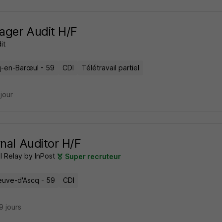
ger Audit H/F
it
-en-Barœul - 59
CDI
Télétravail partiel
 jour
rnal Auditor H/F
l Relay by InPost
Super recruteur
neuve-d'Ascq - 59
CDI
29 jours