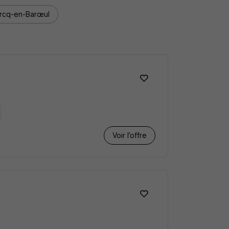
arcq-en-Barœul
Voir l’offre