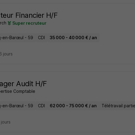
teur Financier H/F
rch
Super recruteur
-en-Barœul - 59
CDI
35 000 - 40 000 € / an
16 jours
ger Audit H/F
pertise Comptable
-en-Barœul - 59
CDI
62 000 - 75 000 € / an
Télétravail partie
9 jours