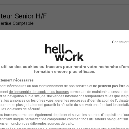
teur Senior H/F
pertise Comptable
-en-Barœul - 59
CDI
35 000 - 50 000 € / an
Télétravail partie
Continuer 
9 jours
 utilise des cookies ou traceurs pour rendre votre recherche d’em
formation encore plus efficace.
teur Ess Senior H/F
ictement nécessaires
 sont nécessaires au bon fonctionnement de nos services et
ne peuvent pas être d
it
amment
de l'ensemble des cookies ou traceurs
permettant de maintenir la session de l
t sa navigation sur le site, de stocker des informations temporaires telles que les 
rs, les annonces ou les offres vues, gérer les processus d'identification de l'utilisateur,
-en-Barœul - 59
CDI
Télétravail partiel
ou non, et plus globalement garantir la sécurité du site web en détectant les tentati
les violations de sécurité.
u traceurs permettent également de piloter et suivre les sources d'acquisition d'a
23 heures
identifiant unique permettant de comprendre comment nos utilisateurs naviguent sur 
ns en fonction des différentes sources de trafic.