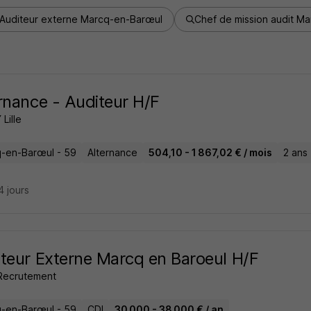
Auditeur externe Marcq-en-Barœul
Chef de mission audit M
rnance - Auditeur H/F
Lille
-en-Barœul - 59
Alternance
504,10 - 1 867,02 € / mois
2 ans
14 jours
teur Externe Marcq en Baroeul H/F
Recrutement
-en-Barœul - 59
CDI
30 000 - 38 000 € / an