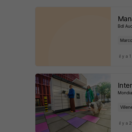
Mana
Bdl Aud
Marcq
il y a 1
Inte
Mondia
Ville
il y a 