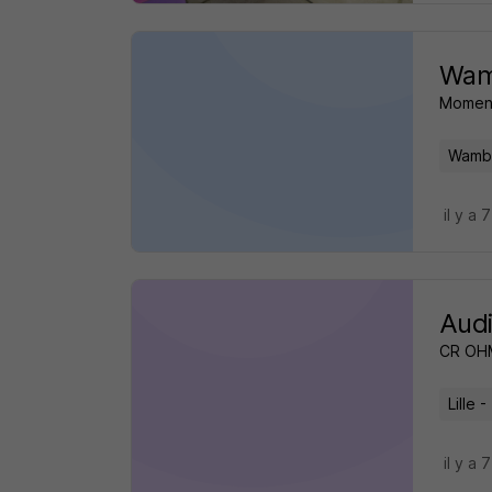
Wamb
Momen
Wambr
il y a 
Audi
CR OH
Lille -
il y a 