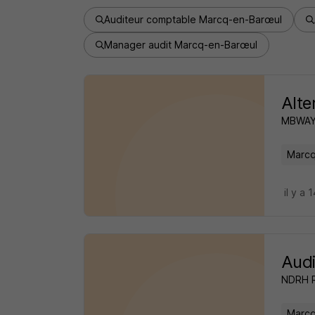
Auditeur comptable Marcq-en-Barœul
Manager audit Marcq-en-Barœul
Alte
MBWAY 
Marcq
il y a 
Audi
NDRH 
Marcq