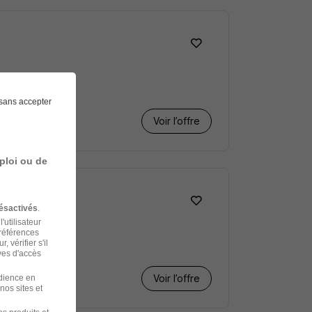
l
sans accepter
Voir l’offre
ploi ou de
ésactivés
.
'utilisateur
préférences
 vérifier s'il
ves d'accès
Voir l’offre
udience en
nos sites et