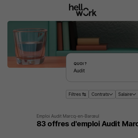
Aller au contenu principal
Effectuer une recherche d'emploi par localité
QUOI ?
Filtres
Contrats
Salaire
Emploi Audit Marcq-en-Barœul
83
offres d'emploi
Audit Mar