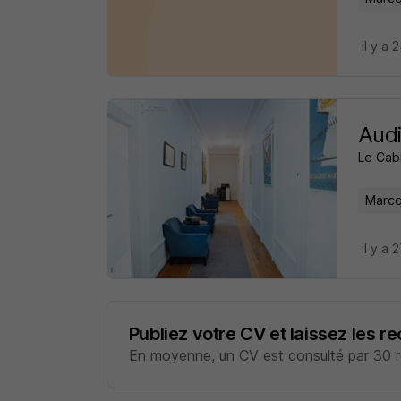
il y a 
Audi
Le Ca
Marcq
il y a 
Publiez votre CV et laissez les r
En moyenne, un CV est consulté par 30 re