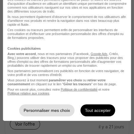
Maubec - 38
Alternance
d'acquisition d'audience en utilisant un identifiant unique permettant de comprendre
comment nos utilisateurs naviguent sur nos sites et nos applications en fonction
492,22 - 1 823,03 € / mois
des différentes sources de trafic.
Ils nous permettent également d’observer le comportement de nos utilisateurs afin
d'améliorer nos produits et rendre la navigation dans nos sites beaucoup plus
rapide et fluide.
Voir l’offre
il y a 17 jours
Ces cookies ou traceurs permettent enfin de personnaliser les interfaces de
consultation et d'effectuer une présentation personnalisée des offres d'emploi ou
de formations proposées.
Cookies publicitaires
Avec votre accord
, nous et nos partenaires (Facebook,
Google Ads
, Critéo,
Bing,) pouvons utiliser des traceurs pour vous proposer des publicités pour des
offres d’emploi ou des offres de formations personnalisés afin d’augmenter vos
probabilités de trouver rapidement un emploi ou une formation.
Nos partenaires personnalisent ces publicités en fonction de votre navigation, de
Technico-Commercial Itinérant -
votre profil et de vos centres d’intérêt.
Vous pouvez à tout moment
paramétrer vos choix
ou
retirer votre
Technico-Commerciale Itinérante H/F
consentement
en cliquant sur le lien "
Gérer les traceurs
" en bas de page.
Pour en savoir plus, consultez notre
Politique de confidentialité
et notre
Politique relative aux cookies
.
Ruy-Montceau - 38
Alternance
492,22 - 1 823,03 € / mois
Personnaliser mes choix
Tout accepter
Voir l’offre
il y a 21 jours