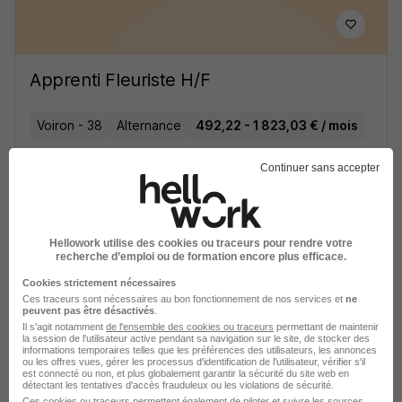
Apprenti Fleuriste H/F
Voiron - 38
Alternance
492,22 - 1 823,03 € / mois
Continuer sans accepter
Voir l’offre
il y a 15 jours
Hellowork utilise des cookies ou traceurs pour rendre votre
recherche d’emploi ou de formation encore plus efficace.
Cookies strictement nécessaires
Ces traceurs sont nécessaires au bon fonctionnement de nos services et
ne
peuvent pas être désactivés
.
Technicien Monteur Régleur en
Il s'agit notamment
de l'ensemble des cookies ou traceurs
permettant de maintenir
la session de l'utilisateur active pendant sa navigation sur le site, de stocker des
Alternance H/F
informations temporaires telles que les préférences des utilisateurs, les annonces
Faiveleytech
ou les offres vues, gérer les processus d'identification de l'utilisateur, vérifier s'il
est connecté ou non, et plus globalement garantir la sécurité du site web en
détectant les tentatives d'accès frauduleux ou les violations de sécurité.
Ces cookies ou traceurs permettent également de piloter et suivre les sources