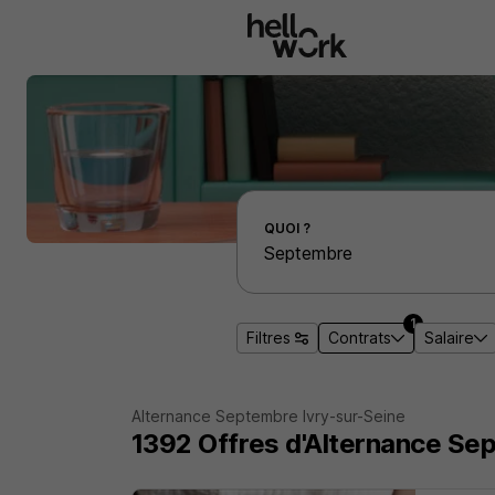
Aller au contenu principal
Effectuer une recherche d'emploi par localité
QUOI ?
1
Filtres
Contrats
Salaire
Alternance Septembre Ivry-sur-Seine
1392 Offres d'Alternance Se