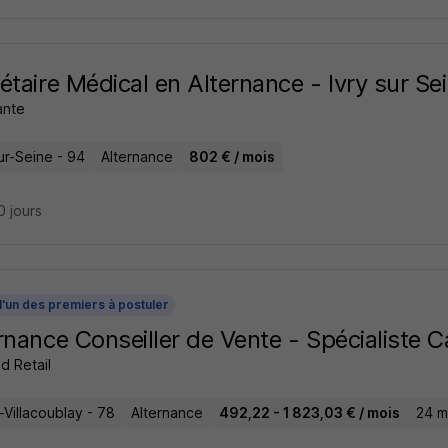
étaire Médical en Alternance - Ivry sur Se
ante
ur-Seine - 94
Alternance
802 € / mois
10 jours
l'un des premiers à postuler
rnance Conseiller de Vente - Spécialiste C
d Retail
-Villacoublay - 78
Alternance
492,22 - 1 823,03 € / mois
24 m