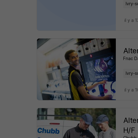
Ivry-s
il y a 
Alte
Fnac D
Ivry-s
il y a 
Alte
H/F
Chubb