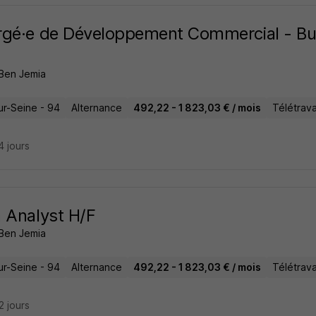
rgé·e de Développement Commercial - B
 Ben Jemia
ur-Seine - 94
Alternance
492,22 - 1 823,03 € / mois
Télétravai
14 jours
 Analyst H/F
 Ben Jemia
ur-Seine - 94
Alternance
492,22 - 1 823,03 € / mois
Télétravai
22 jours