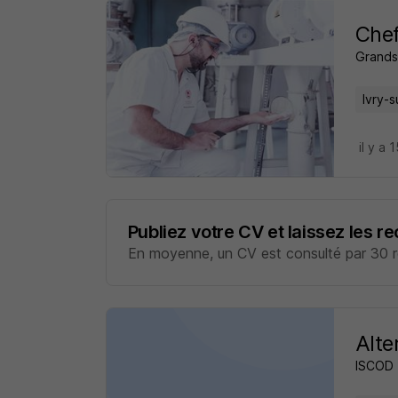
Chef
Grands
Ivry-s
il y a 
Publiez votre CV et laissez les r
En moyenne, un CV est consulté par 30 re
Alte
ISCOD