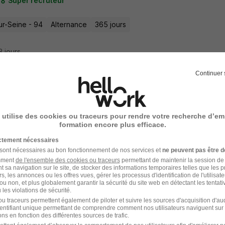
Super recruteur
ur-Seine - 94
Alternance
365 jours
13 jours
Continuer 
rnance - Juriste Marchés Publics H/F
ablissement Français du Sang
 utilise des cookies ou traceurs pour rendre votre recherche d’em
formation encore plus efficace.
ur-Seine - 94
Alternance
492,22 - 1 823,03 € / mois
ictement nécessaires
 sont nécessaires au bon fonctionnement de nos services et
ne peuvent pas être d
amment
de l'ensemble des cookies ou traceurs
permettant de maintenir la session de l
25 jours
t sa navigation sur le site, de stocker des informations temporaires telles que les 
rs, les annonces ou les offres vues, gérer les processus d'identification de l'utilisateur,
ou non, et plus globalement garantir la sécurité du site web en détectant les tentati
les violations de sécurité.
u traceurs permettent également de piloter et suivre les sources d'acquisition d'a
identifiant unique permettant de comprendre comment nos utilisateurs naviguent sur 
rnance Assistant E-Commerce & CRM - T
ns en fonction des différentes sources de trafic.