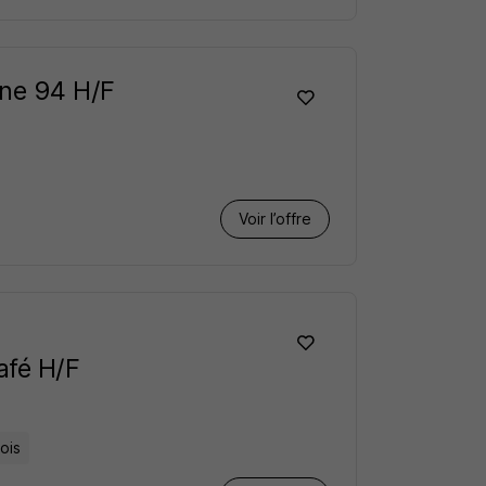
ine 94 H/F
Voir l’offre
afé H/F
ois