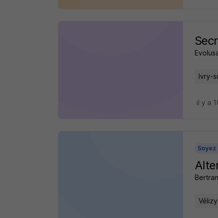
Secr
Evolus
Ivry-s
il y a 
Soyez 
Alte
Bertran
Vélizy