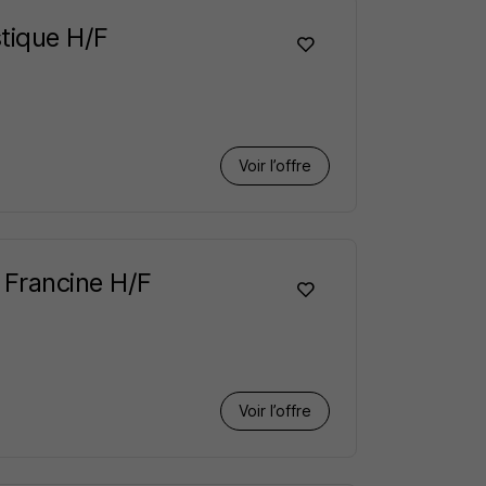
stique H/F
Voir l’offre
 Francine H/F
Voir l’offre