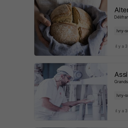
Alte
Délifra
Ivry-s
il y a 
Assi
Grands
Ivry-s
il y a 