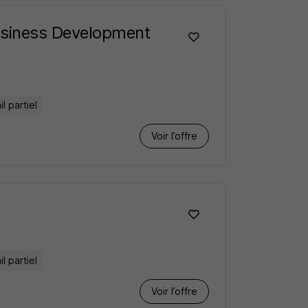
usiness Development
l partiel
Voir l’offre
l partiel
Voir l’offre