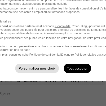
ettent également d’observer le comportement de nos utilisateurs afin d'améliorer no
igation dans nos sites beaucoup plus rapide et fluide.
ia
u traceurs permettent enfin de personnaliser les interfaces de consultation et d'eff
personnalisée des offres d'emploi ou de formations proposées.
ur-Seine - 94
Alternance
492,22 - 1 823,03 € / mois
icitaires
accord
, nous et nos partenaires (Facebook,
Google Ads
, Critéo, Bing,) pouvons util
 vous proposer des publicités pour des offres d’emploi ou des offres de formations
28 jours
ter vos probabilités de trouver rapidement un emploi ou une formation.
es personnalisent ces publicités en fonction de votre navigation, de votre profil et 
à tout moment
paramétrer vos choix
ou
retirer votre consentement
en cliquant s
raceurs
" en bas de page.
rnance - Assistant Business Analyst Intern
r plus, consultez notre
Politique de confidentialité
et notre
Politique relative aux co
vement E.Leclerc H/F
Personnaliser mes choix
Tout accepter
rc
ur-Seine - 94
Alternance
492,22 - 1 823,03 € / mois
12 mois
25 jours