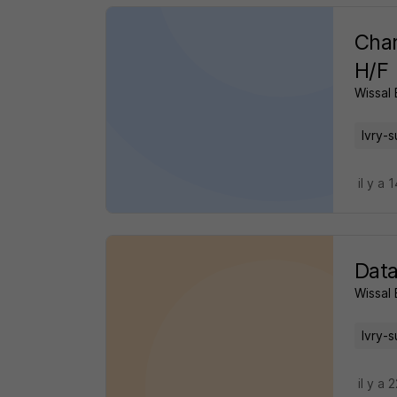
Cha
H/F
Wissal
Ivry-s
il y a 
Data
Wissal
Ivry-s
il y a 