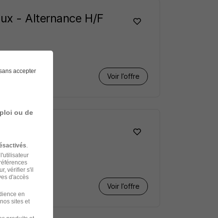
ux - Alternance H/F
sans accepter
Voir l’offre
ploi ou de
ésactivés
.
'utilisateur
préférences
 vérifier s'il
ves d'accès
Voir l’offre
udience en
nos sites et