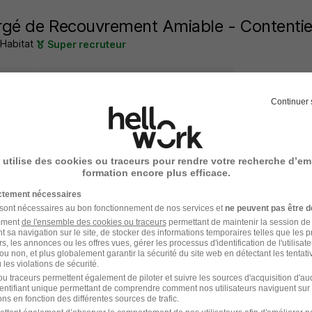
gé de Recouvrement Amiable - Contentie
 Habitat
Super recruteur
7e - 69
Alternance
492,22 - 1 823,03 € / mois
Continuer 
2 jours
 utilise des cookies ou traceurs pour rendre votre recherche d’em
formation encore plus efficace.
enti Conseiller Services H/F
ictement nécessaires
 France
 sont nécessaires au bon fonctionnement de nos services et
ne peuvent pas être d
amment
de l'ensemble des cookies ou traceurs
permettant de maintenir la session de l
t sa navigation sur le site, de stocker des informations temporaires telles que les 
nnay - 69
Alternance
24 mois
rs, les annonces ou les offres vues, gérer les processus d'identification de l'utilisateur,
ou non, et plus globalement garantir la sécurité du site web en détectant les tentati
les violations de sécurité.
3 jours
u traceurs permettent également de piloter et suivre les sources d'acquisition d'a
identifiant unique permettant de comprendre comment nos utilisateurs naviguent sur 
ns en fonction des différentes sources de trafic.