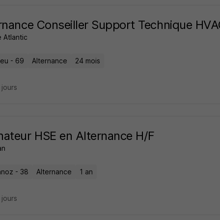
rnance Conseiller Support Technique HV
 Atlantic
eu - 69
Alternance
24 mois
8 jours
ateur HSE en Alternance H/F
an
noz - 38
Alternance
1 an
8 jours