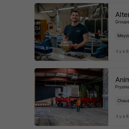
Alte
Groupe
Meyzi
il y a 
Anim
Prysmi
Chava
il y a 