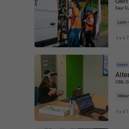
Geme
Saur E
Lyon 
il y a 
Soyez 
Alte
CIRIL 
Ville
il y a 1