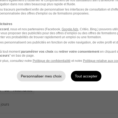
ettent également d’observer le comportement de nos utilisateurs afin d'améliorer no
igation dans nos sites beaucoup plus rapide et fluide.
rnance Commercial Travaux - Ternay H/F
u traceurs permettent enfin de personnaliser les interfaces de consultation et d'eff
personnalisée des offres d'emploi ou de formations proposées.
ique Automatismes Incendie
icitaires
accord
, nous et nos partenaires (Facebook,
Google Ads
, Critéo, Bing,) pouvons util
y - 69
Alternance
492,22 - 1 823,03 € / mois
 vous proposer des publicités pour des offres d’emploi ou des offres de formations
ter vos probabilités de trouver rapidement un emploi ou une formation.
es personnalisent ces publicités en fonction de votre navigation, de votre profil et 
3 jours
à tout moment
paramétrer vos choix
ou
retirer votre consentement
en cliquant s
raceurs
" en bas de page.
r plus, consultez notre
Politique de confidentialité
et notre
Politique relative aux co
rnance Gestionnaire de Paie H/F
Personnaliser mes choix
Tout accepter
bourg Facility
 - 69
Alternance
5 jours