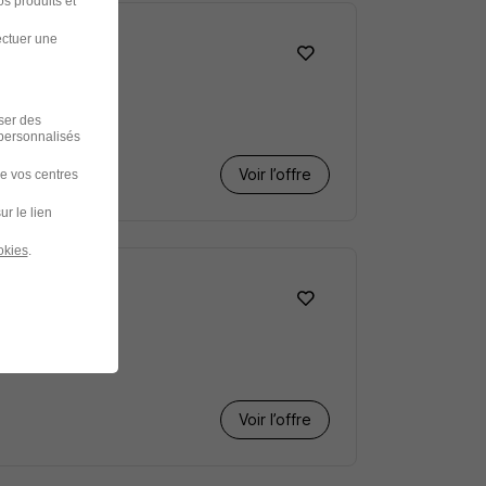
s produits et
ectuer une
iser des
 personnalisés
Voir l’offre
de vos centres
ur le lien
okies
.
Voir l’offre