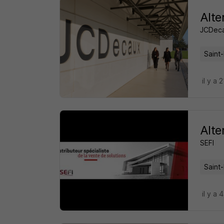
Alte
JCDec
Saint-
il y a 
Alte
SEFI
Saint-
il y a 