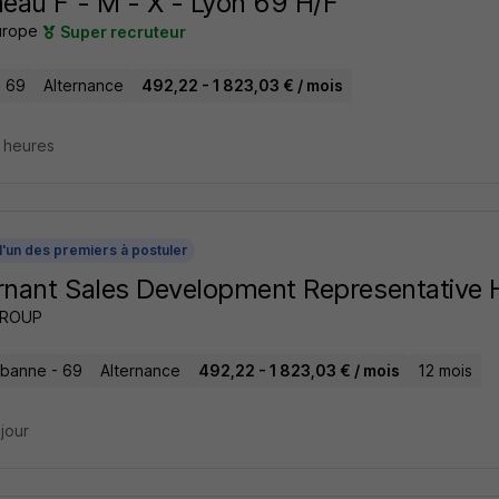
au F - M - X - Lyon 69 H/F
urope
Super recruteur
- 69
Alternance
492,22 - 1 823,03 € / mois
7 heures
l'un des premiers à postuler
rnant Sales Development Representative 
GROUP
urbanne - 69
Alternance
492,22 - 1 823,03 € / mois
12 mois
 jour