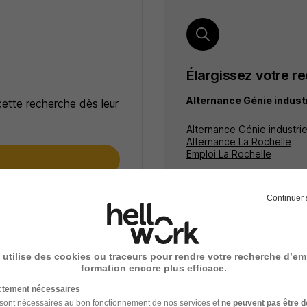
Élargissez votre r
Alternance Génie industr
cette recherche dès leur
Alternance Génie industrie
Alternance La Rochelle
Emploi La Rochelle
e
ceptez les
CGU
et déclarez
Continuer 
rotection des données du
 utilise des cookies ou traceurs pour rendre votre recherche d’em
formation encore plus efficace.
ictement nécessaires
 sont nécessaires au bon fonctionnement de nos services et
ne peuvent pas être d