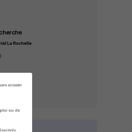
echerche
iel La Rochelle
l
sans accepter
ploi ou de
ésactivés
.