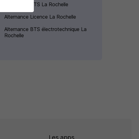
Alternance BTS La Rochelle
Alternance Licence La Rochelle
Alternance BTS électrotechnique La
Rochelle
Les apps