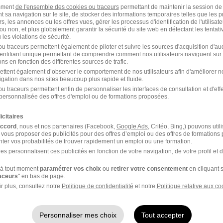
ance génie industriel par ville les plus rec
amment
de l'ensemble des cookies ou traceurs
permettant de maintenir la session de l
t sa navigation sur le site, de stocker des informations temporaires telles que les 
rs, les annonces ou les offres vues, gérer les processus d'identification de l'utilisateur,
Alternance Génie industriel Dourdan
ou non, et plus globalement garantir la sécurité du site web en détectant les tentati
les violations de sécurité.
u traceurs permettent également de piloter et suivre les sources d'acquisition d'a
identifiant unique permettant de comprendre comment nos utilisateurs naviguent sur 
Alternance Génie industriel Laval
ns en fonction des différentes sources de trafic.
ettent également d’observer le comportement de nos utilisateurs afin d'améliorer no
igation dans nos sites beaucoup plus rapide et fluide.
Alternance Génie industriel Le Mans
u traceurs permettent enfin de personnaliser les interfaces de consultation et d'eff
personnalisée des offres d'emploi ou de formations proposées.
icitaires
Alternance Génie industriel Escout
accord
, nous et nos partenaires (Facebook,
Google Ads
, Critéo, Bing,) pouvons util
 vous proposer des publicités pour des offres d’emploi ou des offres de formations
nie industriel par ville
ter vos probabilités de trouver rapidement un emploi ou une formation.
es personnalisent ces publicités en fonction de votre navigation, de votre profil et 
à tout moment
paramétrer vos choix
ou
retirer votre consentement
en cliquant s
raceurs
" en bas de page.
r plus, consultez notre
Politique de confidentialité
et notre
Politique relative aux co
mot clé à La Rochelle
Personnaliser mes choix
Tout accepter