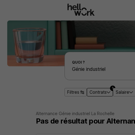
Aller au contenu principal
Effectuer une recherche d'emploi par localité
QUOI ?
1
Filtres
Contrats
Salaire
Alternance Génie industriel La Rochelle
Pas de résultat pour Alternan