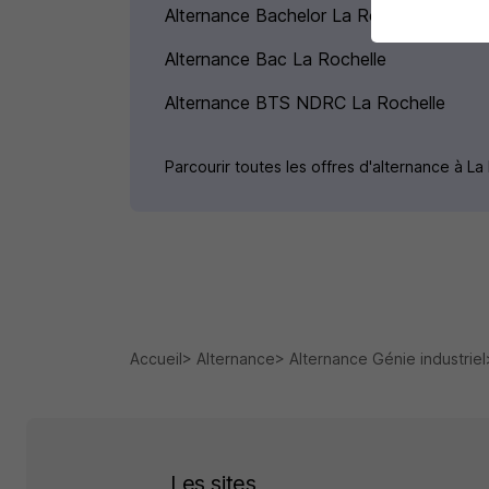
Alternance Bachelor La Rochelle
Alternance Bac La Rochelle
Alternance BTS NDRC La Rochelle
Parcourir toutes les offres d'alternance à L
Accueil
Alternance
Alternance Génie industriel
Les sites