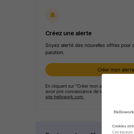
Créez une alerte
Soyez alerté des nouvelles offres pour 
parution.
Créer mon alert
En cliquant sur "Créer mon alerte", vous ac
avoir pris connaissance de la
politique de p
site hellowork.com.
Hellowork
Cookies str
Ces traceurs