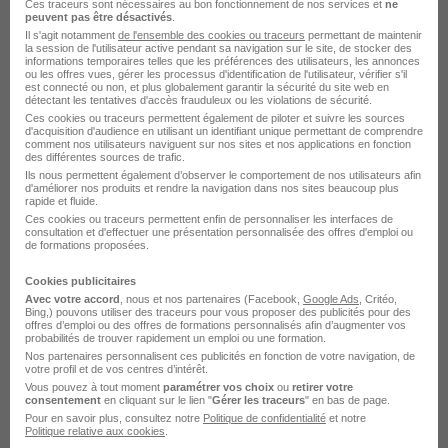
Ces traceurs sont nécessaires au bon fonctionnement de nos services et
ne
il y a 3 heures
peuvent pas être désactivés
.
Il s'agit notamment
de l'ensemble des cookies ou traceurs
permettant de maintenir
la session de l'utilisateur active pendant sa navigation sur le site, de stocker des
informations temporaires telles que les préférences des utilisateurs, les annonces
ou les offres vues, gérer les processus d'identification de l'utilisateur, vérifier s'il
est connecté ou non, et plus globalement garantir la sécurité du site web en
détectant les tentatives d'accès frauduleux ou les violations de sécurité.
Ces cookies ou traceurs permettent également de piloter et suivre les sources
d'acquisition d'audience en utilisant un identifiant unique permettant de comprendre
comment nos utilisateurs naviguent sur nos sites et nos applications en fonction
Commercial Itinérant en Alternance
des différentes sources de trafic.
Ils nous permettent également d’observer le comportement de nos utilisateurs afin
H/F
d'améliorer nos produits et rendre la navigation dans nos sites beaucoup plus
rapide et fluide.
Institut F2I
Ces cookies ou traceurs permettent enfin de personnaliser les interfaces de
consultation et d'effectuer une présentation personnalisée des offres d'emploi ou
de formations proposées.
Romainville - 93
Alternance
2 ans
Cookies publicitaires
Avec votre accord
, nous et nos partenaires (Facebook,
Google Ads
, Critéo,
Voir l’offre
Bing,) pouvons utiliser des traceurs pour vous proposer des publicités pour des
il y a 3 heures
offres d’emploi ou des offres de formations personnalisés afin d’augmenter vos
probabilités de trouver rapidement un emploi ou une formation.
Nos partenaires personnalisent ces publicités en fonction de votre navigation, de
votre profil et de vos centres d’intérêt.
Vous pouvez à tout moment
paramétrer vos choix
ou
retirer votre
consentement
en cliquant sur le lien "
Gérer les traceurs
" en bas de page.
Pour en savoir plus, consultez notre
Politique de confidentialité
et notre
Politique relative aux cookies
.