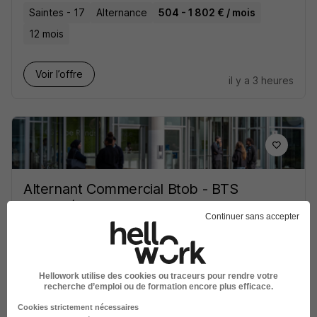
Saintes - 17
Alternance
504 - 1 802 € / mois
12 mois
Voir l’offre
il y a 3 heures
Alternant Commercial Btob - BTS
Ndrc H/F
Continuer sans accepter
IMC Alternance
Île-de-France
Alternance
710,98 - 1 823 € / mois
24 mois
Hellowork utilise des cookies ou traceurs pour rendre votre
recherche d’emploi ou de formation encore plus efficace.
Cookies strictement nécessaires
Voir l’offre