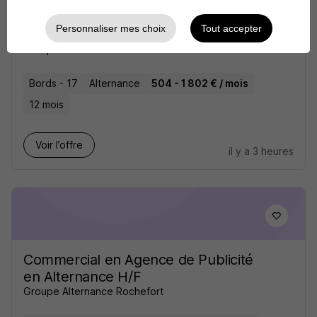
Conseiller de Vente en Bar-Tabac en
Personnaliser mes choix
Tout accepter
Alternance H/F
Groupe Alternance Rochefort
Bords - 17
Alternance
504 - 1 802 € / mois
12 mois
Voir l’offre
il y a 3 heures
Commercial en Agence de Publicité
en Alternance H/F
Groupe Alternance Rochefort