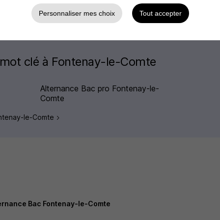
Personnaliser mes choix
Tout accepter
 mot clé à Fontenay-le-Comte
Alternance Bac pro Fontenay-le-
Comte
Fontenay-le-Comte
ernance Bac Fontenay-le-Comte