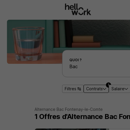
Aller au contenu principal
Effectuer une recherche d'emploi par localité
QUOI ?
1
Filtres
Contrats
Salaire
Alternance Bac Fontenay-le-Comte
1 Offres d'Alternance Bac F