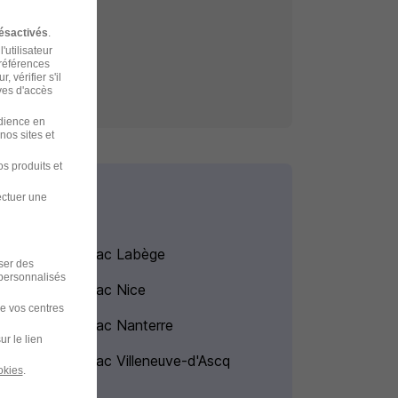
e
ésactivés
.
'utilisateur
préférences
 vérifier s'il
ves d'accès
udience en
nos sites et
s produits et
ectuer une
Alternance Bac Labège
iser des
 personnalisés
Alternance Bac Nice
de vos centres
Alternance Bac Nanterre
ur le lien
Alternance Bac Villeneuve-d'Ascq
okies
.