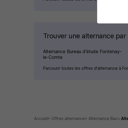
Trouver une alternance par
Alternance Bureau d'étude Fontenay-
le-Comte
Parcourir toutes les offres d'alternance à 
Accueil
Offres alternance
Alternance Bac
Alt