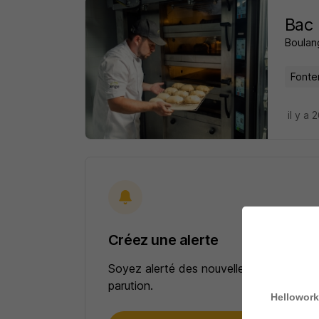
Bac 
Boulan
Fonte
il y a 
Créez une alerte
Soyez alerté des nouvelles offres pour 
parution.
Hellowork