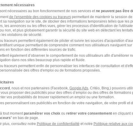
Emploi Fontenay-le-Comt
e
ictement nécessaires
 sont nécessaires au bon fonctionnement de nos services et
ne peuvent pas être d
amment
de l'ensemble des cookies ou traceurs
permettant de maintenir la session de l
ceptez les
CGU
et déclarez
t sa navigation sur le site, de stocker des informations temporaires telles que les 
rotection des données du
rs, les annonces ou les offres vues, gérer les processus d'identification de l'utilisateur,
ou non, et plus globalement garantir la sécurité du site web en détectant les tentati
les violations de sécurité.
u traceurs permettent également de piloter et suivre les sources d'acquisition d'a
identifiant unique permettant de comprendre comment nos utilisateurs naviguent sur 
ns en fonction des différentes sources de trafic.
ettent également d’observer le comportement de nos utilisateurs afin d'améliorer no
igation dans nos sites beaucoup plus rapide et fluide.
u traceurs permettent enfin de personnaliser les interfaces de consultation et d'eff
ance bac par ville les plus recherchées
personnalisée des offres d'emploi ou de formations proposées.
icitaires
Alternance Bac Aix-en-Provence
accord
, nous et nos partenaires (Facebook,
Google Ads
, Critéo, Bing,) pouvons util
 vous proposer des publicités pour des offres d’emploi ou des offres de formations
Alternance Bac Montluçon
ter vos probabilités de trouver rapidement un emploi ou une formation.
es personnalisent ces publicités en fonction de votre navigation, de votre profil et 
Alternance Bac Montpellier
à tout moment
paramétrer vos choix
ou
retirer votre consentement
en cliquant s
raceurs
" en bas de page.
Alternance Bac La Rochelle
r plus, consultez notre
Politique de confidentialité
et notre
Politique relative aux co
ac par ville