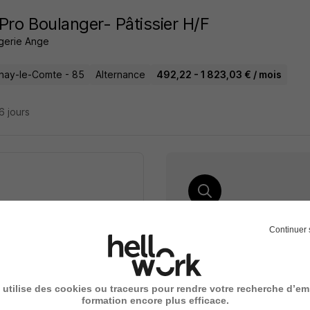
Pro Boulanger- Pâtissier H/F
gerie Ange
nay-le-Comte - 85
Alternance
492,22 - 1 823,03 € / mois
26 jours
Élargissez votre r
Continuer 
Alternance Bac Fontena
cette recherche dès leur
Alternance Bac
 utilise des cookies ou traceurs pour rendre votre recherche d’em
Alternance Fontenay-le-
formation encore plus efficace.