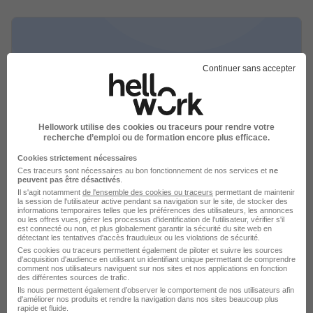
Continuer sans accepter
Apprentissage - Vendeur Maroquinerie
H/F
CFA IFCDis
Hellowork utilise des cookies ou traceurs pour rendre votre
recherche d’emploi ou de formation encore plus efficace.
Grenoble - 38
Alternance
Temps partiel
Cookies strictement nécessaires
Ces traceurs sont nécessaires au bon fonctionnement de nos services et
ne
peuvent pas être désactivés
.
Cette offre n’est plus disponible depuis le 26/06/26
Il s'agit notamment
de l'ensemble des cookies ou traceurs
permettant de maintenir
la session de l'utilisateur active pendant sa navigation sur le site, de stocker des
informations temporaires telles que les préférences des utilisateurs, les annonces
ou les offres vues, gérer les processus d'identification de l'utilisateur, vérifier s'il
est connecté ou non, et plus globalement garantir la sécurité du site web en
détectant les tentatives d'accès frauduleux ou les violations de sécurité.
Ces cookies ou traceurs permettent également de piloter et suivre les sources
d'acquisition d'audience en utilisant un identifiant unique permettant de comprendre
comment nos utilisateurs naviguent sur nos sites et nos applications en fonction
des différentes sources de trafic.
Apprentissage - Vendeur Maroquinerie
Ils nous permettent également d’observer le comportement de nos utilisateurs afin
d'améliorer nos produits et rendre la navigation dans nos sites beaucoup plus
H/F
rapide et fluide.