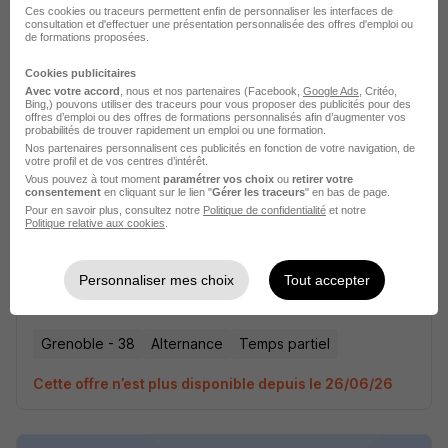
CFA IFCDis
Ces cookies ou traceurs permettent enfin de personnaliser les interfaces de
consultation et d'effectuer une présentation personnalisée des offres d'emploi ou
de formations proposées.
Grenoble - 38
Alternance
Temps partiel
Cookies publicitaires
Avec votre accord
, nous et nos partenaires (Facebook,
Google Ads
, Critéo,
Cette offre n’est plus disponible depuis le 26/06/26
Bing,) pouvons utiliser des traceurs pour vous proposer des publicités pour des
offres d’emploi ou des offres de formations personnalisés afin d’augmenter vos
probabilités de trouver rapidement un emploi ou une formation.
Nos partenaires personnalisent ces publicités en fonction de votre navigation, de
votre profil et de vos centres d’intérêt.
Vous pouvez à tout moment
paramétrer vos choix
ou
retirer votre
consentement
en cliquant sur le lien "
Gérer les traceurs
" en bas de page.
Pour en savoir plus, consultez notre
Politique de confidentialité
et notre
Politique relative aux cookies
.
Apprentissage - Vendeur Maroquinerie
H/F
Personnaliser mes choix
Tout accepter
CFA IFCDis
Grenoble - 38
Alternance
Temps partiel
Cette offre n’est plus disponible depuis le 26/06/26